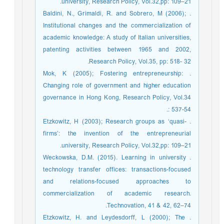
university, Research Policy, Vol.32,pp: 109–21.
. Baldini, N., Grimaldi, R. and Sobrero, M (2006);
Institutional changes and the commercialization of
academic knowledge: A study of Italian universities,
patenting activities between 1965 and 2002,
Research Policy, Vol.35, pp: 518- 32.
. Mok, K (2005); Fostering entrepreneurship:
Changing role of government and higher education
governance in Hong Kong, Research Policy, Vol.34
: 537-54.
. Etzkowitz, H (2003); Research groups as ‘quasi-
firms’: the invention of the entrepreneurial
university, Research Policy, Vol.32,pp: 109–21.
. Weckowska, D.M. (2015). Learning in university
technology transfer offices: transactions-focused
and relations-focused approaches to
commercialization of academic research.
Technovation, 41 & 42, 62–74.
. Etzkowitz, H. and Leydesdorff, L (2000); The