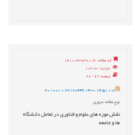
کد مقاله
: 1401032638114
بازدید
: 10206
صفحه
: 67 - 78
20.1001.1.27170446.1400.14.51.1.8
نوع مقاله
: مروری
نقش موزه های علوم و فناوری در تعامل دانشگاه
ها و جامعه