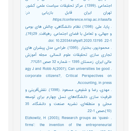
اجتماعی .(1399). مرکز تحقیقات سیاست علمی کشور.
تهران ایران قابل بازیابی در:
https://conference.nrisp.ac.ir/iass/fa/
. پایا، علی. (1398). نظام دانشگاهی، چالش های بومی
و جهانی، و تعامل با فضای اجتماعی. رهیافت, 29(76),
1-22. doi: 10.22034/rahyaft.2020.13795.
. محمودپور، بختیار .(1395). طراحی مدل پیشران های
تجاری سازی تحقیقات علوم انسانی. مجله آموزش
عالی ایران. زمستان 1395 – شماره 32 صص 51تا77.
. agy J and Robb A(2007); Can universities be good
corporate citizens?, Critical Perspectives on
Accounting, in press.
. مهدی، رضا و شفیعی، مسعود .(1398). نقش‌آفرینی و
ظرفیت سازی دانشگاه‌های نسل چهارم برای توسعه
محلی و منطقه‌ای، نشریه صنعت و دانشگاه، 35
(10)،صص 1-22.
. Etzkowitz, H (2003); Research groups as ‘quasi-
firms’: the invention of the entrepreneurial