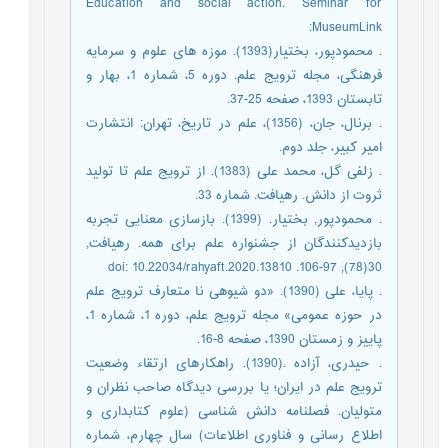
Education and social action. Seminar for
MuseumLink:
. محمودپور، بختیار(1393). موزه های علوم و سرمایه
فرهنگی، مجله ترویج علم. دوره 5، شماره 1، بهار و
تابستان 1393، صفحه 25-37.
. برنال، جان، (1356)، علم در تاریخ، تهران: انتشارت
امیر کبیر، جلد دوم.
. زلفی گل، محمد علی (1383). از ترویج علم تا تولید
ثروت از دانش. رهیافت. شماره 33.
. محمودپور, بختیار. (1399). بازسازی معنایی تجربه
بازدیدکنندگان از جشنواره علم برای همه. رهیافت,
30(78), 97-106. doi: 10.22034/rahyaft.2020.13810
. پایا، علی (1390). «دو شیوهی نا متعارف ترویج علم
در حوزه عمومی» مجله ترویج علم، دوره 1، شماره 1،
پاییز و زمستان 1390، صفحه 8-16.
. حیدری، آزاده .(1390). راهکارهای ارتقاء وضعیت
ترویج علم در ایران؛ یا بررسی دیدگاه صاحب نظران و
متولیان. فصلنامه دانش شناسی (علوم کتابداری و
اطلاع رسانی و فناوری اطلاعات) سال چهارم، شماره