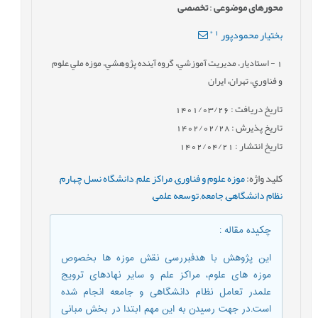
محورهای موضوعی
:
تخصصی
*
1
بختیار محمودپور
1
- استاديار، مديريت آموزشي، گروه آينده پژوهشي، موزه ملي علوم
و فناوري، تهران، ايران
تاریخ دریافت : 1401/03/26
تاریخ پذیرش : 1402/02/28
تاریخ انتشار : 1402/04/21
کلید واژه
:
موزه علوم و فناوری
,
مراکز علم
,
دانشگاه نسل چهارم
,
نظام دانشگاهی
,
جامعه
,
توسعه علمی
,
چکیده مقاله
:
این پژوهش با هدفبررسی نقش موزه ها بخصوص
موزه های علوم، مراکز علم و سایر نهادهای ترویج
علمدر تعامل نظام دانشگاهی و جامعه انجام شده
است.در جهت رسیدن به این مهم ابتدا در بخش مبانی