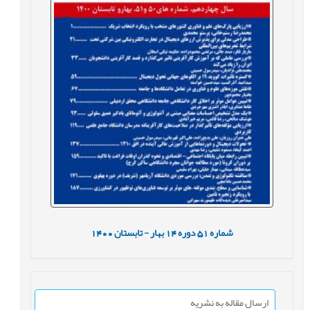
شماره
51
دوره
14
بهار - تابستان
1400
ارسال مقاله به نشریه