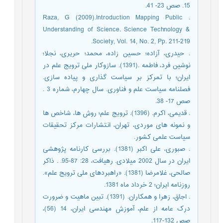
15. صص 23- 41.
. Raza, G (2009).Introduction Mapping Public
Understanding of Science. Science Technology &
Society, Vol. 14, No. 2, Pp. 211-219.
. حیدری، آزاده؛ حسین زاده، محمد؛ حریری، نجلا؛
نوشین فرد، فاطمه .(1391). سازوکار ملی ترویج علم در
ایران؛ با تمرکز بر سیاست گذاری و پیاده سازی.
فصلنامه سیاست علم و فناوری. سال چهارم، شماره 3 .
صص 17- 38.
. قدیمی، اکرم. (1396). ترویج علم؛ روش ها، شاخص ها
و نمونه های موردی، تهران، انتشارات مرکز تحقیقات
سیاست علمی کشور.
. صبوری، علی اکبر (1381). بررسی کارنامه پژوهشی
ایران در سال 2002 میلادی. رهیافت، 28: 87-95. . ذاکر
صالحی، غلامرضا (1381). «راهبردهای ملی ترویج علم».
روزنامه ایران؛ 2 خرداد ماه 1381.
. اجاق، زهرا و همکاران. (1391). تبین ماهیت و ضرورت
درک عامه از علم، آموزش مهندسی ایران، 14 (56)،
صص 132-117.