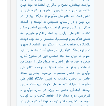
نيازمند پيدايش، نضج و برقراری تعاملات پويا ميان
نظام‌های ملی علم، فناوری، نوآوری و کارآفرينی در
کشور است که نظام ملی نوآوری از جايگاه ويژه‌ای در
اين ميان و در راستای دستيابی به توسعه و اقتصاد
مبتنی بر دانش برخوردار است. نهادهای اساسی شکل
دهنده نظام ملی نوآوری بر اساس الگوی مارپيچ سه
عاملی اتزكويتز و ليدسدروف مشتمل بر سه نهاد دولت،
دانشگاه و صنعت است. از ديگر سو، اشاعه، ترويج و
تعميق فرهنگ کارآفرينی در ميان آحاد جامعه به طور
اعم و در ميان سه نهاد اساسی فوق در سطوح کلان،
ميانی و خرد به طور اخص، به عنوان يکی از مهمترين
الزامات و پيش نيازهای تحقق و توسعه نظام ملی
نوآوری در کشور محسوب می‌شود. بنابراين مقاله
حاضر در بخش نخست به تبيين جايگاه نظام ملی
نوآوری در فرايند توسعه ملی خواهد پرداخت، سپس
توسعه فرهنگی کشور به ويژه در حوزه نوآوری و
کارآفرينی مورد مداقه قرار خواهد گرفت و در نهايت
علاوه بر تشريح نقش توسعه فرهنگ کارآفرينی در