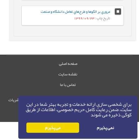
مروري بر الگوها و طرح‌هاي تعامل دانشگاه و صنعت
تاریخ چاپ
: 1399/09/23
صفحه اصلی
نقشه سایت
تماس با ما
حقوق این وب‌سایت متعلق به سامانه مدیریت نشریات
برای شخصی سازی ارائه خدمات و تجربه بهتر شما در این
رایمگ است.
سایت، ضمن رعایت کامل حریم خصوصی، اطلاعات از طریق
کوکی ذخیره می شوند
حق نشر
1405-1396
©
نمی پذیرم
می پذیرم