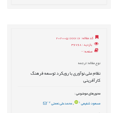
کد مقاله
: 202005166616
بازدید
: 36768
صفحه
: -
نوع مقاله
: ترجمه
نظام ملی نوآوری با رويکرد توسعه فرهنگ
کارآفرينی
محورهای موضوعی
:
*
2
1
مسعود شفیعی
محمدعلی نعمتی
,