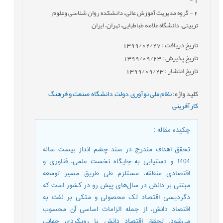
-
1
2
- گروه مدیریت آموزش عالی، دانشکده روان شناسی وعلوم
تربیتی، دانشگاه علامه طباطبایی، تهران، ایران
تاریخ دریافت : 1399/02/27
تاریخ پذیرش : 1399/09/23
تاریخ انتشار : 1399/09/23
کلید واژه
:
نظام ملی نوآوری
,
دولت
,
دانشگاه
,
صنعت و فرهنگ
کارآفرينی
,
چکیده مقاله
:
تحقق اهداف مندرج در سند چشم انداز بيست ساله
1404 و دستيابی به جايگاه نخست علمی، فناوری و
اقتصادی منطقه، مستلزم طی طريق مسير توسعه
مبتنی بر دانش در سال‌های پيش رو در کشور است که
دگرديسی اقتصاد تک محصولی و متکی بر نفت به
اقتصاد دانش، از جمله الزامات اساسی آن محسوب
می‌شود. تحقق اقتصاد دانش با رويکردی جهانی