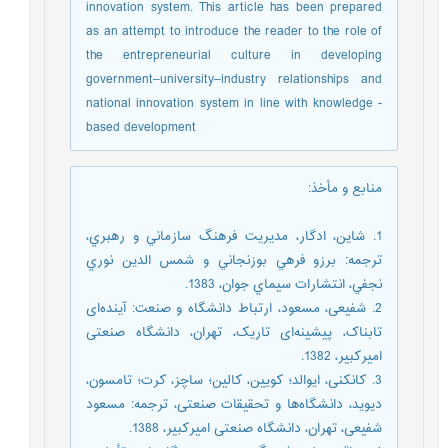
innovation system. This article has been prepared
as an attempt to introduce the reader to the role of
the entrepreneurial culture in developing
government–university–industry relationships and
national innovation system in line with knowledge -
based development
منابع و مأخذ
:
1. شاين، ادگار، مديريت فرهنگ سازماني و رهبري،
ترجمه: برزو فرهي بوزنجاني و شمس الدين نوري
نجفي، انتشارات سيماي جوان، 1383.
2. شفيعی، مسعود، ارتباط دانشگاه و صنعت: آينده‌ای
تابناک، پيشينه‌ای تاريک، تهران، دانشگاه صنعتی
اميرکبير، 1382.
3. کانکنی، ايوالد؛ کویين، کالين؛ ساچز، کرت؛ تامسون،
ديويد، دانشگاه‌ها و تحقيقات صنعتی، ترجمه: مسعود
شفيعی، تهران، دانشگاه صنعتی اميرکبير، 1388.