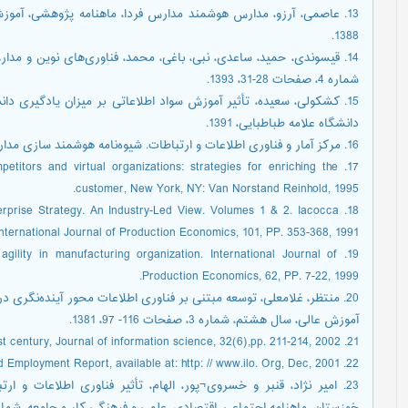
1388.
شماره 4، صفحات 28-31، 1393.
15. کشکولی، سعیده، تأثیر آموزش سواد اطلاعاتی بر میزان یادگیری دا
دانشگاه علامه طباطبایی، 1391.
16. مرکز آمار و فناوری اطلاعات و ارتباطات. شیوه‌نامه هوشمند سازی مدارس، 1390.
mpetitors and virtual organizations: strategies for enriching the
customer, New York, NY: Van Norstand Reinhold, 1995.
Enterprise Strategy. An Industry-Led View. Volumes 1 & 2. Iacocca
 International Journal of Production Economics, 101, PP. 353-368, 1991.
g agility in manufacturing organization. International Journal of
Production Economics, 62, PP. 7-22, 1999.
20. منتظر، غلامعلی، توسعه مبتنی بر فناوری اطلاعات محور آینده‌نگری 
آموزش عالی، سال هشتم، شماره 3، صفحات 116- 97، 1381.
21. Underwood, J, Skills for the 21st century, Journal of information science, 32(6),pp. 211-214, 2002.
22. World Employment Report, available at: http: // www.ilo. Org, Dec, 2001.
23. امیر نژاد، قنبر و خسروی¬پور، الهام، تأثیر فناوری اطلاعات و ا