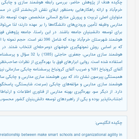
چکیده هدف از پژوهش حاضر، بررسی رابطه هوشمند سازی و چابکی 
خرم‌آباد و ارائه راهکارهایی به‌منظور ایفای نقش اثربخش­تر آنان در م
متولیان اصلی تربیت و پرورش منابع انسانی متخصص جهت توسعه دانش‌ب
مدارس وظیفه تأمین ورودی‌های دانشگاه‌ها را بر عهده دارند؛ لذا می‌توا
برای توسعه دانش­بنیان جامعه باشند. در این راستا، جامعه پژوهش ف
که بر اساس روش نمونه­گیری خوشه­ای دومرحله‌ای انتخاب شدند. در پ
استفاده شده است. روایی ابزارهای فوق با بهره‌گیری از نظرات صاحب‌ن
همبستگی پیرسون نشان داد که بین هوشمند سازی مدارس و چابکی سازما
هوشمند سازی مدارس و مؤلفه‌های چابکی (سرعت، شایستگی، پاسخگویی 
دارد. از دیگر سو، بهره‌گیری بهینه مدارس از فناوری اطلاعات و ارت
اجتناب‌ناپذیر بوده و یکی از راهبردهای توسعه دانش‌بنیان کشور محسوب
چکیده انگلیسی
:
 relationship between make smart schools and organizational agility in