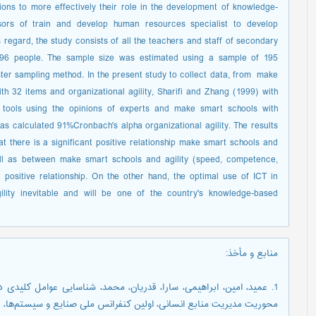
ons to more effectively their role in the development of knowledge-
sors of train and develop human resources specialist to develop
 regard, the study consists of all the teachers and staff of secondary
396 people. The sample size was estimated using a sample of 195
er sampling method. In the present study to collect data, from make
ith 32 items and organizational agility, Sharifi and Zhang (1999) with
 tools using the opinions of experts and make smart schools with
was calculated 91%Cronbach's alpha organizational agility. The results
t there is a significant positive relationship make smart schools and
well as between make smart schools and agility (speed, competence,
nt positive relationship. On the other hand, the optimal use of ICT in
ty inevitable and will be one of the country's knowledge-based
منابع و مأخذ
:
1. عمید، امین، ابراهیمی، سارا، قدریان، محمد، شناسایی عوامل کلید
محوریت مدیریت منابع انسانی، اولین کنفرانس ملی صنایع و سیستم‌ها، دانشگا