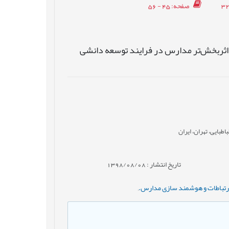
صفحه
: 45 - 56
ثربخش‌تر‌‌ مدارس در فرایند توسعه دانشی
بایی، تهران، ایران
تاریخ انتشار : 1398/08/08
 ارتباطات و هوشمند سازی مدارس.
,