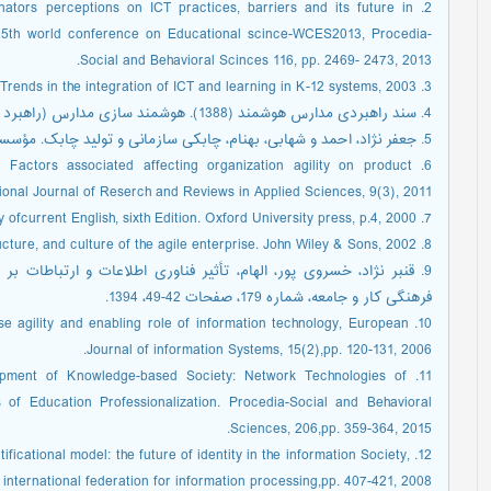
nators perceptions on ICT practices, barriers and its future in
s, 5th world conference on Educational scince-WCES2013, Procedia-
Social and Behavioral Scinces 116, pp. 2469- 2473, 2013.
3. Milton, P, Trends in the integration of ICT and learning in K-12 systems, 2003.
4. سند راهبردی مدارس هوشمند (1388). هوشمند سازی مدارس (راهبرد تحولی وزارت آموزش‌وپرورش در توسعه فناوری).
5. جعفر نژاد، احمد و شهابی، بهنام، چابکی سازمانی و تولید چابک. مؤسسه مهربان نشر، چاپ اول، 1386.
.F, Factors associated affecting organization agility on product
ional Journal of Reserch and Reviews in Applied Sciences, 9(3), 2011.
7. Hornby, A.S, Oxford Advanced Learners Dictionary ofcurrent English, sixth Edition. Oxford University press, p.4, 2000.
8. Dove, R, Response ability: the language, structure, and culture of the agile enterprise. John Wiley & Sons, 2002.
9. قنبر نژاد، خسروی پور، الهام، تأثیر فناوری اطلاعات و ارتباطات ب
فرهنگی کار و جامعه، شماره 179، صفحات 42-49، 1394.
ise agility and enabling role of information technology, European
Journal of information Systems, 15(2),pp. 120-131, 2006.
velopment of Knowledge-based Society: Network Technologies of
of Education Professionalization. Procedia-Social and Behavioral
Sciences, 206,pp. 359-364, 2015.
ificational model: the future of identity in the information Society,
 international federation for information processing,pp. 407-421, 2008.