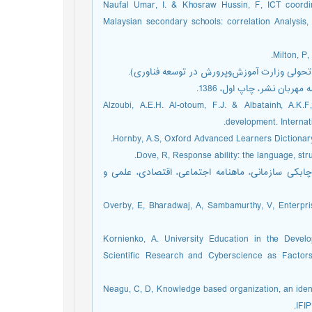
2. Naufal Umar, I. & Khosraw Hussin, F, ICT coordi
Malaysian secondary schools: correlation Analysi
6. Alzoubi, A.E.H. Al-otoum, F.J. & Albatainh, A.K
development. Internat
ر چابکی سازمانی، ماهنامه اجتماعی، اقتصادی، علمی و
10. Overby, E, Bharadwaj, A, Sambamurthy, V, Enterpr
11. Kornienko, A. University Education in the De
Scientific Research and Cyberscience as Factors 
12. Neagu, C, D, Knowledge based organization, an ident
IFIP