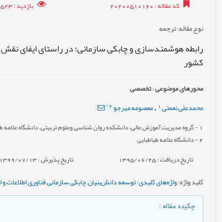
کد مقاله
: 20200510160
بازدید
: 32523
نوع مقاله
: ترجمه
رابطه هوشمندسازی و چابکی سازمانی؛ در راستای ایفای نقش ا
کشور
محورهای موضوعی
:
تخصصی
*
2
1
محمدعلی نعمتی
معصومه مهرجو
,
1
- گروه مدیریت آموزش عالی، دانشکده روان شناسی وعلوم تربیتی، دانشگاه علامه طباط
2
- دانشگاه علامه طباطبایی
تاریخ دریافت : 1395/06/25
تاریخ پذیرش : 1399/07/13
کلید واژه
:
واژه‌های کلیدی: توسعه دانش‌بنیان
,
چابکی سازمانی
,
فناوری اطلاعات و
چکیده مقاله
: