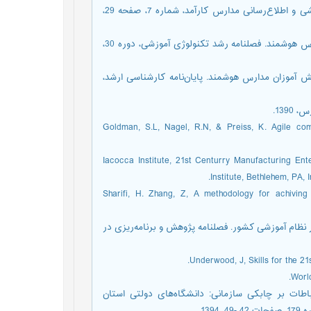
13. عاصمی، آرزو، مدارس هوشمند مدارس فردا، ماهنامه پژوهشی، آموزشی و اطلاع‌رسانی مدارس کارآمد، شماره 7، صفحه 29،
14. قیسوندی، حمید، ساعدی، نبی، باغی، محمد، فناوری‌های نوین و مدارس هوشمند. فصلنامه رشد تکنولوژی آموزشی، دوره 30،
نش آموزان مدارس هوشمند. پایان‌نامه کارشناسی ارشد،
17. Goldman, S.L, Nagel, R.N, & Preiss, K. Agile co
18. Iacocca Institute, 21st Centurry Manufacturing 
Institute, Bethlehem, PA,
19. Sharifi, H. Zhang, Z, A methodology for achivin
در نظام آموزشی کشور. فصلنامه پژوهش و برنامه‌ریزی در
رتباطات بر چابکی سازمانی: دانشگاه‌های دولتی استان