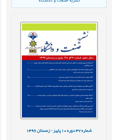
نشریه صنعت و دانشگاه
شماره
37
دوره
10
پاییز - زمستان
1396