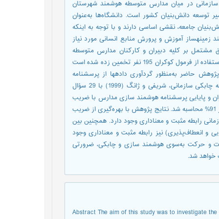
سازمانی در میان مدارس متوسطه هوشمند شهرستان
سیر توسعه دانش‌بنیان کشور است. دانشگاه‌ها به‌عنوان
نیان جامعه، نقشی اساسی دارند و با توجه به اینکه
نند زمینه­ساز آموزش و پرورش منابع انسانی مورد نیاز
وق مشتمل بر کلیه دبیران و کارکنان مدارس متوسطه
هوشمند شهرستان خرم‌آباد بوده که شامل 396 نفر است. حجم نمونه با استفاده از فرمول کوکران 195 نفر تخمین زده شده است
ژوهش حاضر به‌منظور گردآوری داده­ها از پرسشنامه
هوشمند سازی مدارس، جعفری حاجتی (1385) با 32 سؤال و پرسشنامه چابکی سازمانی، شریفی و ژانگ (1999) با 29 سؤال
ظران و پایایی پرسشنامه هوشمند سازی مدارس با ضریب
آلفای کرونباخ 91% و ضریب آلفای کرونباخ پرسشنامه چابکی سازمانی نیز 91% محاسبه شد. نتایج پژوهش با بهره‌گیری از ضریب
نی رابطه مثبت و معناداری وجود دارد. همچنین بین
و انعطاف‌پذیری) نیز رابطه مثبت و معناداری وجود
باطات و حرکت به‌سوی هوشمند سازی و چابکی، ضرورتی
 خواهد شد.
Abstract The aim of this study was to investigate the