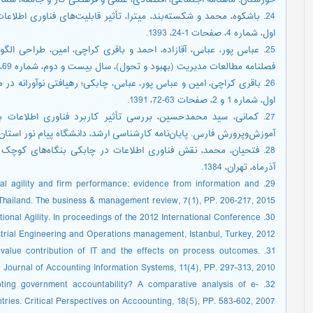
خوزستان. ماهنامه اجتماعی، اقتصادی، علمی و فرهنگی کار و جامعه، شماره 179، صفحات 42 -49، 94
24. باشکوه، محمد و شکسته‌بند، میترا، تأثیر قابلیت‌های فناوری اطل
اول، شماره 4، صفحات 1-24، 1393.
25. عباس پور، عباس، آقازاده، احمد و باقری کراچی، امین، طراحی ال
فصلنامه مطالعات مدیریت (بهبود و تحول)، سال بیست و دوم، شماره 69، صفحات 171- 217، 1391.
26. باقری کراچی، امین و عباس پور، عباس، چابکی؛ رهیافتی نوآورانه در 
اول، شماره 1 و 2، صفحات 63-72، 1391.
27. کمانی، سید محمدحسین، بررسی تأثیر کاربرد فناوری اطلاعات 
آموزش‌وپرورش فارس. پایان‌نامه کارشناسی ارشد، دانشگاه پیام نور استان فارس
28. فتحیان، محمد، نقش فناوری اطلاعات در چابکی بنگاه‌های کوچک 
آذرماه، تهران، 1384.
ional agility and firm performance: evidence from information and
hailand. The business & management review, 7(1), PP. 206-217, 2015.
zational Agility. In proceedings of the 2012 International Conference
trial Engineering and Operations management, Istanbul, Turkey, 2012.
he value contribution of IT and the effects on process outcomes.
l Journal of Accounting Information Systems, 11(4), PP. 297-313, 2010.
moting government accountability? A comparative analysis of e-
es. Critical Perspectives on Accoounting, 18(5), PP. 583-602, 2007.