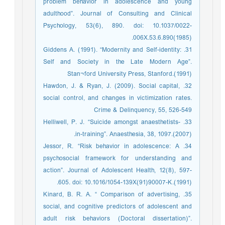
problem behavior in adolescence and young
adulthood”. Journal of Consulting and Clinical
Psychology, 53(6), 890. doi: 10.1037/0022-
006X.53.6.890(1985).
31. Giddens A. (1991). “Modernity and Self-identity:
Self and Society in the Late Modern Age”.
Stan¬ford University Press, Stanford.(1991)
32. Hawdon, J. & Ryan, J. (2009). Social capital,
social control, and changes in victimization rates.
Crime & Delinquency, 55, 526-549
33. Helliwell, P. J. “Suicide amongst anaesthetists-
in-training”. Anaesthesia, 38, 1097.(2007).
34. Jessor, R. “Risk behavior in adolescence: A
psychosocial framework for understanding and
action”. Journal of Adolescent Health, 12(8), 597-
605. doi: 10.1016/1054-139X(91)90007-K.(1991).
35. Kinard, B. R. A. “ Comparison of advertising,
social, and cognitive predictors of adolescent and
adult risk behaviors (Doctoral dissertation)”.