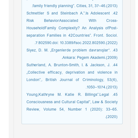
family friendly planning”. Cities, 31, 37–46.(2013).
42. Schnettler S and Steinbach A.”.Is Adolescent
Risk BehaviorAssociated With Cross-
HouseholdFamily Complexity? An Analysis ofPost-
separation Families in 42Countries”. Front. Sociol.
7:802590.doi: 10.3389/fsoc.2022.802590.(2022).
43. Siyez, D. M. „Ergenlerde problem davranışlar“.
Ankara: Pegem Akademi.(2009).
44. Sutherland, A. Brunton-Smith, I. & Jackson, J.
„Collective efficacy, deprivation and violence in
London”,. British Journal of Criminology, 53(6),
1050–1074.(2013).
45. Young,Kathryne M. Katie R. Billings”.Legal
Consciousness and Cultural Capital”, Law & Society
Review, Volume 54, Number 1 (2020): 33–65.
(2020).