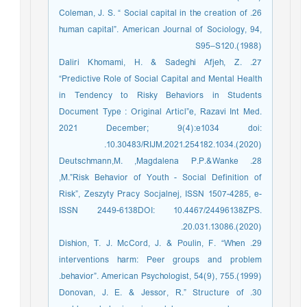
26. Coleman, J. S. “ Social capital in the creation of
human capital”. American Journal of Sociology, 94,
S95–S120.(1988)
27. Daliri Khomami, H. & Sadeghi Afjeh, Z.
“Predictive Role of Social Capital and Mental Health
in Tendency to Risky Behaviors in Students
Document Type : Original Articl”e, Razavi Int Med.
2021 December; 9(4):e1034 doi:
10.30483/RIJM.2021.254182.1034.(2020).
28. Deutschmann,M. ,Magdalena P.P.&Wanke
,M.”Risk Behavior of Youth - Social Definition of
Risk”, Zeszyty Pracy Socjalnej, ISSN 1507-4285, e-
ISSN 2449-6138DOI: 10.4467/24496138ZPS.
20.031.13086.(2020).
29. Dishion, T. J. McCord, J. & Poulin, F. “When
interventions harm: Peer groups and problem
behavior”. American Psychologist, 54(9), 755.(1999).
30. Donovan, J. E. & Jessor, R.” Structure of