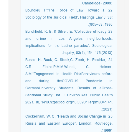
Cambridge.(2009).
22. Bourdieu, P.“The Force of Law: Toward a
Sociology of the Juridical Field”. Hastings Law J. 38:
805–53. 1986).
23. Burchfield, K. B. & Silver, E. “Collective efficacy
and crime in Los Angeles neighborhoods:
Implications for the Latino paradox”. Sociological
Inquiry, 83(1), 154–176.(2013).
24. Busse, H. Buck, C. Stock,C. Zeeb, H. Pischke,
C.R. Fialho,P.M.M.Wendt, C. Helmer,
S.M.“Engagement in Health RiskBehaviours before
and during theCOVID-19 Pandemic in
GermanUniversity Students: Results of aCross-
Sectional Study”. Int. J. Environ.Res. Public Health
2021, 18, 1410.https://doi.org/10.3390/ ijerph18041 41.
(2021).
25. Cockerham, W. C. “Health and Social Change in
Russia and Eastern Europe”. London: Routledge.
(1999).