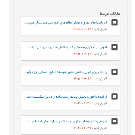
مقالات مرتبط
ارزیابی ابعاد نظری و عملی نظام های آموزشی هنرستان‌های دخترانه فنی و حرفه‌ای
تاریخ چاپ
: 1405/03/18
تحول در محتوای صنعت چندرسانه‌ای‌ها مورد بررسی: آینده‌ ژانر برنامه‌های تلویزیون ایران در افق 1410
تاریخ چاپ
: 1405/03/18
رابطه بین رهبری دانش محور، توسعه منابع انسانی، جو نوآوری و رفتار کاری خلاقانه با مزیت رقابتی پایدار با نقش میانجی نواوری سازمانی
تاریخ چاپ
: 1405/03/18
از ایده تا افول: تحلیل پدیدارشناسانه از دلایل شکست استارت‌آپ‌های ایرانی
تاریخ چاپ
: 1404/06/30
بررسی تأثیر فضای مجازی بر یادگیری مهارت های اجتماعی دانش آموزان از دیدگاه معلمان (مطالعه موردی: شهرستان هامون)
تاریخ چاپ
: 1404/06/30