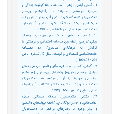
14. فتحی آبادی ، زهرا . "مطالعه رابطه کیفیت زندگی و
سرمایه اجتماعی خانواده با رفتارهای پرخطر
دانشجویان دانشگاه شهید مدنی آذربایجان". پایان‌نامه
کارشناسی ارشد، دانشگاه شهید مدنی آذربایجان،
دانشکده علوم تربیتی و روانشناسی.(1398).
15. کریم‌زاده، بیاض. بابک پور قهرمانی. وجمال
بیگی."بررسی رابطه بین سرمایه اجتماعی و فرهنگی با
گرایش به بزهکاری سایبری". دو فصلنامه
جامعه‌شناسی اقتصادی و توسعه، سال 10، شماره 1، ص
291-267.(1400).
16. کوهی، کمال . و طاهره وفایی اقدم. "بررسی نقش
عوامل اجتماعی دربروز رفتارهای پرخطر و زمینه‌های
اجتماعی مرتبط با آن (موردمطالعه: دانشجویان
دانشگاه تبریز)" . نشریه دانش انتظامی آذربایجان
شرقی، پیاپی 30 ،ص.54-31.(1397).
17. مکتبی، غلامحسین. عبدالله سلطانی، منیژه
ابواسحاقی. و حسن نوکاریزی. "رابطه پیوندهای والدینی
و ابراز وجود با رفتارهای پرخطر در دانشجویان