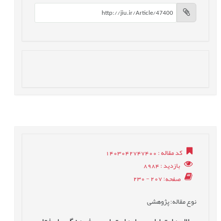
کد مقاله
: 1403042747400
بازدید
: 8984
صفحه
: 207 - 230
نوع مقاله
: پژوهشی