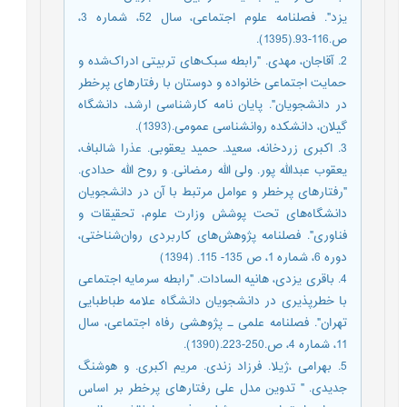
یزد". فصلنامه علوم اجتماعی، سال 52، شماره 3،
ص.116-93.(1395).
2. آقاجان، مهدی. "رابطه سبک‌های تربیتی ادراک‌شده و
حمایت اجتماعی خانواده و دوستان با رفتارهای پرخطر
در دانشجویان". پایان نامه کارشناسی ارشد، دانشگاه
گیلان، دانشکده روانشناسی عمومی.(1393).
3. اکبری زردخانه، سعید. حمید یعقوبی. عذرا شالباف،
یعقوب عبدالله پور. ولی الله رمضانی. و روح الله حدادی.
"رفتارهای پرخطر و عوامل مرتبط با آن در دانشجویان
دانشگاه‌های تحت پوشش وزارت علوم، تحقیقات و
فناوری". فصلنامه پژوهش‌های کاربردی روان‌شناختی،
دوره 6، شماره 1، ص 135- 115. (1394)
4. باقری یزدی، هانیه السادات. "رابطه سرمایه اجتماعی
با خطرپذیری در دانشجویان دانشگاه علامه طباطبایی
تهران". فصلنامه علمی ـ پژوهشی رفاه اجتماعی، سال
11، شماره 4، ص.250-223.(1390).
5. بهرامی ،ژیلا. فرزاد زندی. مریم اکبری. و هوشنگ
جدیدی. " تدوین مدل علی رفتارهای پرخطر بر اساس