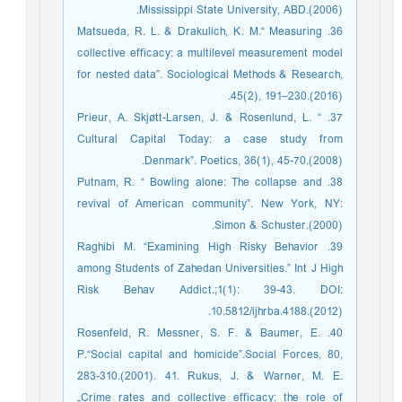
Mississippi State University, ABD.(2006).
36. Matsueda, R. L. & Drakulich, K. M.“ Measuring
collective efficacy: a multilevel measurement model
for nested data”. Sociological Methods & Research,
45(2), 191–230.(2016).
37. Prieur, A. Skjøtt-Larsen, J. & Rosenlund, L. “
Cultural Capital Today: a case study from
Denmark”. Poetics, 36(1), 45-70.(2008).
38. Putnam, R. “ Bowling alone: The collapse and
revival of American community”. New York, NY:
Simon & Schuster.(2000).
39. Raghibi M. “Examining High Risky Behavior
among Students of Zahedan Universities.” Int J High
Risk Behav Addict.;1(1): 39-43. DOI:
10.5812/ijhrba.4188.(2012).
40. Rosenfeld, R. Messner, S. F. & Baumer, E.
P.“Social capital and homicide”.Social Forces, 80,
283-310.(2001). 41. Rukus, J. & Warner, M. E.
„Crime rates and collective efficacy: the role of