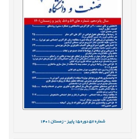
شماره
57
دوره
15
پاییز - زمستان
1401