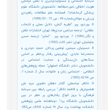
سرمایه اجتماعی و مسئولیت‌پذیری با نقش میانجی
هویت اخلاقی (موردمطالعه: دانشجویان دانشگاه علوم
پزشکی کرمانشاه)". فصلنامه علم مطالعات راهبردی
ورزش و جوانان،شماره 49 ، ص 72 - 53.(1399)
6. بوردیو، پیر. "نظریه کنش؛ دلایل عملی و انتخاب
عقلانی". ترجمه مرتضی مردی‌ها، تهران: انتشارات نقش
و نگار.(1380). 7. بوردیو، پیر . "تمایز". ترجمه حسن
چاوشیان، تهران: نشر ثالث.(1392).
8. حسینیان، سیمین. نوشین پردلان. حمید حیدری. و
محمدرضا عابدی. "پیش‌بینی رفتار پرخطر بر اساس
سبک‌های دل‌بستگی و حمایت اجتماعی در
دانشجویان دختر دانشگاه اصفهان". مجله پژوهش‌های
انتظامی - اجتماعی زنان و خانواده، سال 2، شماره 1،
ص 54-42.(1393).
9. دانافر، عباسعلی. گلنار دهقان دهنوی. سید علی
هشمیان‌فر. و فاطمه دانافر." بررسی رابطه بین سرمایه
فرهنگی با بروز انواع رفتارهای پر خطر در بین
دانشجویان دانشگاه یزد". دوماهنامه علمی پژوهشی
دانشکده بهداشت یزد، سال 14 شماره: 6(54)، ص383-