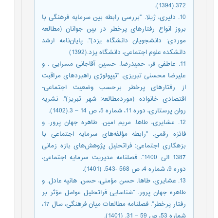
372.(1394).
10. دلیری، ژیلا. "بررسی رابطه بین سرمایه فرهنگی با
بروز انواع رفتارهای پرخطر در بین جوانان (مطالعه
موردی: دانشجویان دانشگاه یزد)". پایان‌نامه ارشد
دانشکده علوم اجتماعی، دانشگاه یزد.(1392)
11. عاطفی فر، حمیدرضا. حسین آقاجانی مسرایی . و
علیرضا محسنی تبریزی. "تیپولوژی راهبردهای مراقبت
از رفتارهای پرخطر برحسب وضعیت اجتماعی-
اقتصادی خانواده (موردمطالعه: شهر تبریز)". نشریه
روان پرستاری، دوره 11، شماره 5، ص 14 – 3.(1402).
12. عشایری، طاها. مریم امین. طاهره جهان پرور. و
فائزه رقمی. "رابطه مؤلفه‌های سرمایه اجتماعی با
بزهکاری اجتماعی: فراتحلیل پژوهش‌های بازه زمانی
1387 الی 1400". فصلنامه مدیریت سرمایه اجتماعی،
دوره 9، شماره 4، ص 568 -543. (1401).
13. عشایری، طاها. حسن مؤمنی، حسن. هانیه عادل. و
طاهره جهان پرور. "شناسایی فراتحلیل عوامل مؤثر بر
رفتار پرخطر". فصلنامه مطالعات میان فرهنگی، سال 17،
شماره 53، ص 59 – 31. (1401).