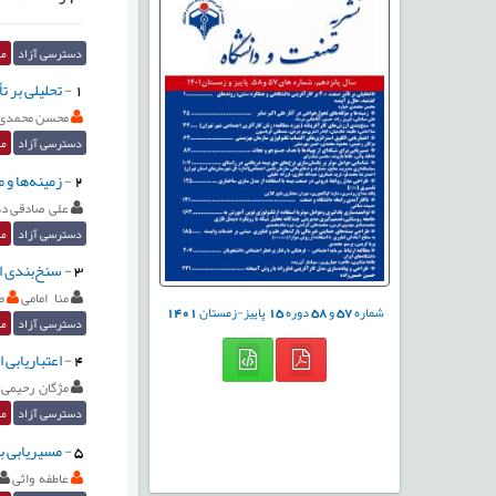
دسترسی آزاد
مق
1
-
تحلیلی بر تأثیر صنعت 4.0 بر کارآفرینی دانشگاه
محسن محمدی 
دسترسی آزاد
مق
2
-
زمینه‌ها و 
علی صادقی ده
دسترسی آزاد
مق
3
-
سنخ‌بندی ار
منا امامی
ط
شماره
57
و
58
دوره
15
پاییز-زمستان
1401
دسترسی آزاد
مق
4
-
اعتباریابی
مژگان رحیمی
دسترسی آزاد
مق
5
-
مسیریابی ب
عاطفه واثی