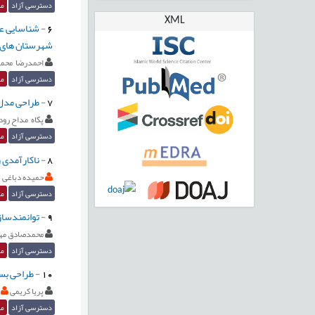
دسترسی آزاد
مق
XML
6
-
شناسایی عو
شهرستان های ا
احمدرضا محمد
دسترسی آزاد
مق
7
-
طراحی مدل ر
پگاه مداح رو
دسترسی آزاد
مق
8
-
ناکارآمدی 
حمیده دباغی
دسترسی آزاد
مق
9
-
توانمندساز
محمدصادق مه
دسترسی آزاد
مق
10
-
طراحی بسته
پریا کریمی
دسترسی آزاد
مق