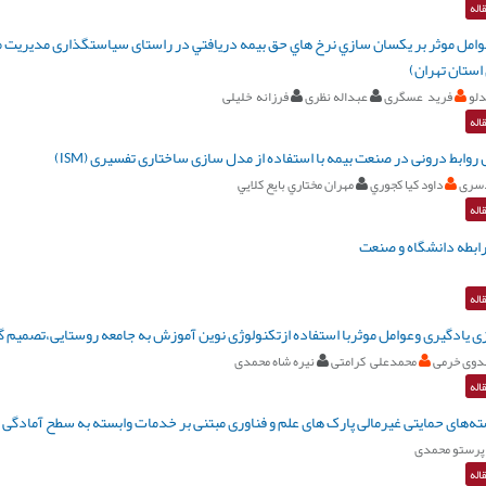
اله
امل موثر بر يكسان سازي نرخ هاي حق بيمه دريافتي در راستای سیاستگذاری مدیریت منا
ستان تهران)
لو
فرید عسگری
عبداله نظری
فرزانه خلیلی
اله
وابط درونی در صنعت بیمه با استفاده از مدل سازی ساختاری تفسیری (ISM)
دسری
داود كيا كجوري
مهران مختاري بايع كلايي
اله
رابطه دانشگاه و صنعت
اله
ی یادگیری وعوامل موثربا استفاده ازتکنولوژی نوین آموزش به جامعه روستایی،تصمیم گ
دوی خرمی
محمدعلی کرامتی
نیره شاه محمدی
اله
‌های حمایتی غیرمالی پارک های علم و فناوری مبتنی بر خدمات وابسته به سطح آمادگی فناوری
پرستو محمدی
اله