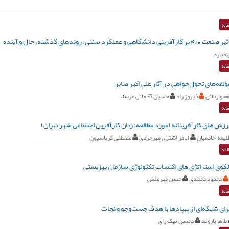
اله
ی و عملکرد سنتی: روندهای گذشته، حال و آینده
خیاره
اله
مؤلفه‌های تحول‌خواهی در آثار علی اکبر صابر
خوارقانی
فیروز راد
حسین آقاجانی مرساء
اله
زش های کارآفرینانه (مورد مطالعه: زنان کارآفرین اجتماعی شهر تهران)
لیعه خادمیان
اباذر اشتری مهرجردی
مصطفی کرباسیون
اله
 الگوی استراتژی های اکتساب تکنولوژی سازمان بهزیستی
محمود محمدی
حسن مهرمنش
اله
رای شبکه‌ای از پهپادها با هدف جست‌وجو و نجات
طاها بازوند
محسن نیک رای