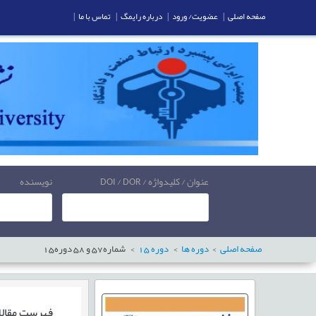
صفحه اصلی
|
عضویت/ ورود
|
درباره رایمگ
|
تماس با ما
|
عنوان / کلیدواژه / DOI / DOR
نویسنده
صفحه اصلی
دوره ها
دوره
15
شماره
57
و
58
دوره
15
فهرست مقال