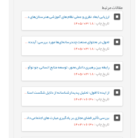
مقالات مرتبط
ارزیابی ابعاد نظری و عملی نظام های آموزشی هنرستان‌های دخترانه فنی و حرفه‌ای
تاریخ چاپ
: 1405/03/18
تحول در محتوای صنعت چندرسانه‌ای‌ها مورد بررسی: آینده‌ ژانر برنامه‌های تلویزیون ایران در افق 1410
تاریخ چاپ
: 1405/03/18
رابطه بین رهبری دانش محور، توسعه منابع انسانی، جو نوآوری و رفتار کاری خلاقانه با مزیت رقابتی پایدار با نقش میانجی نواوری سازمانی
تاریخ چاپ
: 1405/03/18
از ایده تا افول: تحلیل پدیدارشناسانه از دلایل شکست استارت‌آپ‌های ایرانی
تاریخ چاپ
: 1404/06/30
بررسی تأثیر فضای مجازی بر یادگیری مهارت های اجتماعی دانش آموزان از دیدگاه معلمان (مطالعه موردی: شهرستان هامون)
تاریخ چاپ
: 1404/06/30