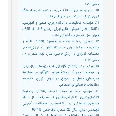
صص 23-1.
10. صدیق، عیسی (1355). دوره مختصر تاریخ فرهنگ
ایران، تهران: شرکت سهامی طبع کتاب.
11. مؤسسه تحقیقات و برنامه‌ریزی علمی و آموزشی،
(1355)، آمار آموزش عالی ایران ازسال 1318 تا 1355،
تهران: وزارت علوم و آموزش عالی.
12. مهدی، رضا و شفیعی، مسعود (1399). الگو و
چارچوب راهنما برای دانشگاه نوآور و ارزش‌آفرین،
فصلنامه نوآوری و ارزش‌آفرینی، سال نهم، شماره 17،
صص 15-1.
13. مهدی، رضا (1399). گزارش طرح پژوهشی بازخوانی
و توصیف تجربۀ دانشگاههای کارآفرین؛ مقایسۀ
موردهای موفق و ناموفق در ایران، تهران، مؤسسه
مطالعات فرهنگی و اجتماعی.
14. مهدی، رضا و کیخا، احمد (1399). وضعیت
اشتغال‌پذیری دانش‌آموختگان فنی‌وحرفه‌ای از منظر
معاونان فرهنگی و دانشجویی، فصلنامه آموزش
مهندسی ایران، سال 22، شماره 86، صص 116-99.
15. Aamodt, P. O., & Havnes, A. (2008). Factors