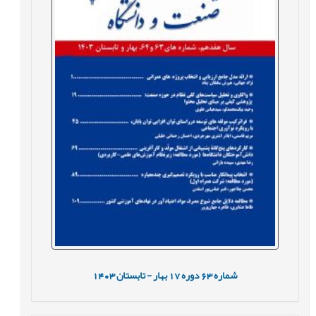
شماره
63
دوره
17
بهار - تابستان
1403