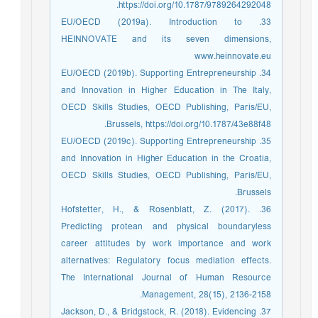
https://doi.org/10.1787/9789264292048.
33. EU/OECD (2019a). Introduction to
HEINNOVATE and its seven dimensions,
www.heinnovate.eu
34. EU/OECD (2019b). Supporting Entrepreneurship
and Innovation in Higher Education in The Italy,
OECD Skills Studies, OECD Publishing, Paris/EU,
Brussels, https://doi.org/10.1787/43e88f48.
35. EU/OECD (2019c). Supporting Entrepreneurship
and Innovation in Higher Education in the Croatia,
OECD Skills Studies, OECD Publishing, Paris/EU,
Brussels.
36. Hofstetter, H., & Rosenblatt, Z. (2017).
Predicting protean and physical boundaryless
career attitudes by work importance and work
alternatives: Regulatory focus mediation effects.
The International Journal of Human Resource
Management, 28(15), 2136-2158.
37. Jackson, D., & Bridgstock, R. (2018). Evidencing