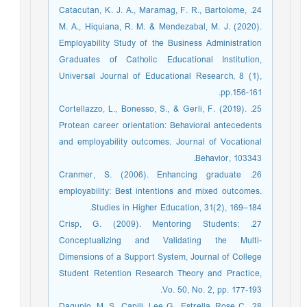
24. Catacutan, K. J. A., Maramag, F. R., Bartolome,
M. A., Hiquiana, R. M. & Mendezabal, M. J. (2020).
Employability Study of the Business Administration
Graduates of Catholic Educational Institution,
Universal Journal of Educational Research, 8 (1),
pp.156-161.
25. Cortellazzo, L., Bonesso, S., & Gerli, F. (2019).
Protean career orientation: Behavioral antecedents
and employability outcomes. Journal of Vocational
Behavior, 103343.‏
26. Cranmer, S. (2006). Enhancing graduate
employability: Best intentions and mixed outcomes.
Studies in Higher Education, 31(2), 169–184.
27. Crisp, G. (2009). Mentoring Students:
Conceptualizing and Validating the Multi-
Dimensions of a Support System, Journal of College
Student Retention Research Theory and Practice,
Vo. 50, No. 2, pp. 177-193.
28. Daguplo, M. S., Capili, Lee G., Estrella, Rose C.