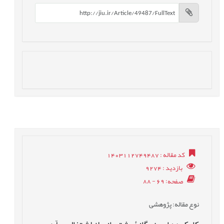
کد مقاله
: 1403112749487
بازدید
: 9274
صفحه
: 69 - 88
نوع مقاله
: پژوهشی