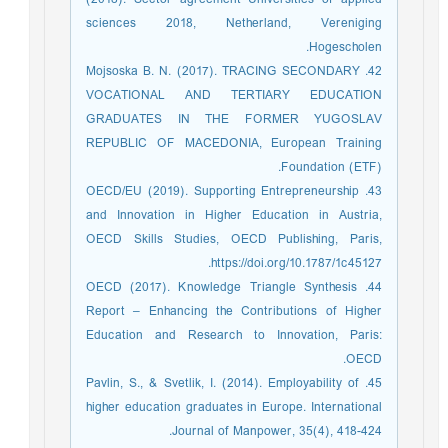
sciences 2018, Netherland, Vereniging
Hogescholen.
42. Mojsoska B. N. (2017). TRACING SECONDARY
VOCATIONAL AND TERTIARY EDUCATION
GRADUATES IN THE FORMER YUGOSLAV
REPUBLIC OF MACEDONIA, European Training
Foundation (ETF).
43. OECD/EU (2019). Supporting Entrepreneurship
and Innovation in Higher Education in Austria,
OECD Skills Studies, OECD Publishing, Paris,
https://doi.org/10.1787/1c45127.
44. OECD (2017). Knowledge Triangle Synthesis
Report – Enhancing the Contributions of Higher
Education and Research to Innovation, Paris:
OECD.
45. Pavlin, S., & Svetlik, I. (2014). Employability of
higher education graduates in Europe. International
Journal of Manpower, 35(4), 418-424.‏