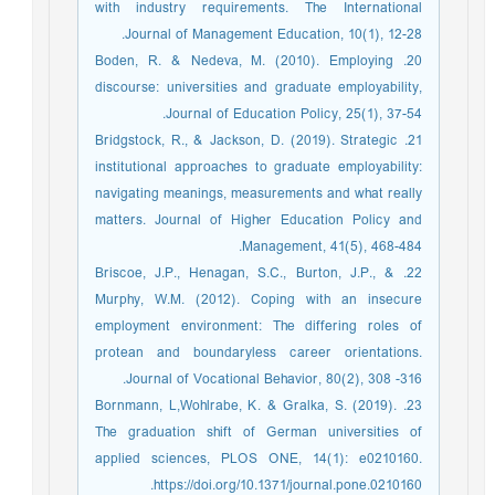
with industry requirements. The International
Journal of Management Education, 10(1), 12-28.‏
20. Boden, R. & Nedeva, M. (2010). Employing
discourse: universities and graduate employability,
Journal of Education Policy, 25(1), 37-54.‏
21. Bridgstock, R., & Jackson, D. (2019). Strategic
institutional approaches to graduate employability:
navigating meanings, measurements and what really
matters. Journal of Higher Education Policy and
Management, 41(5), 468-484.‏
22. Briscoe, J.P., Henagan, S.C., Burton, J.P., &
Murphy, W.M. (2012). Coping with an insecure
employment environment: The differing roles of
protean and boundaryless career orientations.
Journal of Vocational Behavior, 80(2), 308 -316.
23. Bornmann, L,Wohlrabe, K. & Gralka, S. (2019).
The graduation shift of German universities of
applied sciences, PLOS ONE, 14(1): e0210160.
https://doi.org/10.1371/journal.pone.0210160.