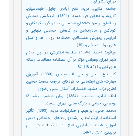
تهران: نشر قو.
چشمه علایی، مریم، فتح آبادی، جایل، طهماسیان،
کارینه و دهقان فر، حمید. (1394). اثربخشی آموزش
رسانه‌ای بر مهارت¬های اجتماعی به دو گروه کودکان و
کودکان و مادرانشان در کاهش احساس تنهایی و
افزایش پذیرش همسالان. فصلنامه روش ها و مدل
های روان شناختی، (19).
غیاثوند، احمد. (1394). مطالعه اینترنتی در بین مردم
شهر تهران وعوامل مؤثر بر آن. فصلنامه مطالعات رسانه
های نوین، 1(2)، 118-87.
کار تلج ، جی و جی، اف میلبرن .(1980). آموزش
مهارت¬های اجتماعی به کودکان. ترجمه محمد حسین
نظری نژاد، مشهد: انتشارات آستان قدس رضوی.
لطف آبادى، حسین. (1384). روان شناسى رشد 2؛
نوجوانى، جوانى و بزرگ سالى. تهران: سمت.
محمد جانی، ابراهیم، و صفرنواده، مریم. (1393). تأثیر
استفاده از اینترنت بر رشدمهارت های اجتماعی دانش
آموزان. فصلنامه فناوری اطلاعات وارتباطات در علوم
تربیتی، 1(5)، 75-59.