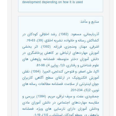
development depending on how it is used
منابع و مأخذ
:
آذربایجانی، مسعود. (1382). رشد اخلاقی کودکان در
کشاکش رسانه و خانواده. نشریه اخلاق، (39)، 63-76.
اشرفی، مهناز، ومنجزی، فرزانه. (1392). اثر بخشی
آموزش مهارت‌های ارتباطی بر کاهش پرخاشگری در
دانش آموزان دختر متوسطه. فصلنامه پژوهش های
علوم شناختی و رفتاری، 3(1، پیاپی 4)، 98-81.
اکیا، علی اصغر، و فتوحی کندلجی، المیرا. (1394). نقش
آموزش الکترونیک در ارتقای سطح آگاهی کاربران
جوان اینترنتی از سلامت. فصلنامه مطالعات رسانه های
نوین، 2(5)، 234-201.
جمشیدی، عفت، و سیف نراقی، مریم. (1384). بررسی و
مقایسه مهارت‌های اجتماعی در دانش آموزان عادی
ودانش آموزان دارای نارسایی های ویژه. فصلنامه
پژوهش در حیطه کودکان استثنایی، 5(1)، 19-1.