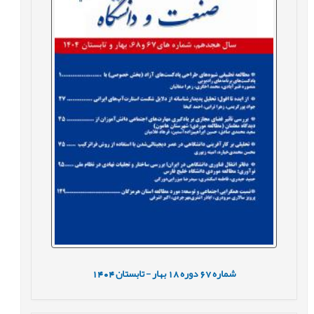
شماره
67
دوره
18
بهار - تابستان
1404