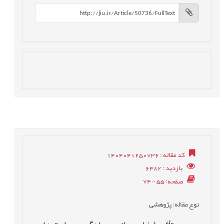
کد مقاله
: 1404041250736
بازدید
: 6382
صفحه
: 55 - 74
نوع مقاله
: پژوهشی