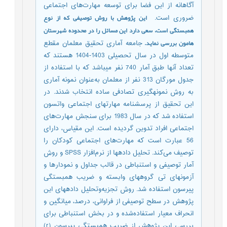
آگاهانه از این فضا برای توسعه مهارت‌های اجتماعی
این پژوهش با روش توصیفی که از نوع
ضروری است.
همبستگی است، سعی دارد این مسائل را در محدوده شهرستان
هامون بررسی نماید.
جامعه آماری تحقیق معلمان مقطع
متوسطه اول در سال تحصیلی 1403-1404 هستند که
تعداد آن­ها طبق آمار 740 نفر می­باشد که با استفاده از
جدول مورگان 313 نفر از معلمان به‌عنوان نمونه آماری
به روش نمونه­گیری تصادفی ساده انتخاب شدند. در
این تحقیق از پرسشنامه مهارت­های اجتماعی واتسون
استفاده شد که در سال 1983 برای سنجش مهارت‌های
اجتماعی افراد تدوین گردیده است. این مقیاس، دارای
56 عبارت است که مهارت‌های اجتماعی کودکان را
توصیف می‌کند. تحلیل داده­ها از نرم‌افزار SPSS و روش
آمار توصیفی و استنباطی در قالب جداول و نمودارها و
آزمون­های تی گروه­های وابسته و ضریب همبستگی
پیرسون استفاده شد. روش تجزیه‌وتحلیل داده­های این
پژوهش در سطح توصیفی از فراوانی، درصد، میانگین و
انحراف معیار استفاده‌شده و در بخش استنباطی برای
بررسی این پژوهش از ضریب همبستگی پیرسون (r)