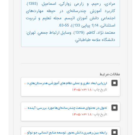
مرادی، رحیم، و زارعی زوارکی، اسماعیل. (1393).
کاربرد آموزش چندرسانه‌ای در حیطه مهارت‌های
اجتماعی دانش آموزان اتیسم. مجله تعلیم و تربیت
استثنائی، 14(1 پیاپی 133))، 55-63.
معتمد نژاد، كاظم. (1379). وسايل ارتباط جمعي. تهران:
دانشگاه علامه طباطبائي.
مقالات مرتبط
ارزیابی ابعاد نظری و عملی نظام های آموزشی هنرستان‌های دخترانه فنی و حرفه‌ای
تاریخ چاپ
: 1405/03/18
تحول در محتوای صنعت چندرسانه‌ای‌ها مورد بررسی: آینده‌ ژانر برنامه‌های تلویزیون ایران در افق 1410
تاریخ چاپ
: 1405/03/18
رابطه بین رهبری دانش محور، توسعه منابع انسانی، جو نوآوری و رفتار کاری خلاقانه با مزیت رقابتی پایدار با نقش میانجی نواوری سازمانی