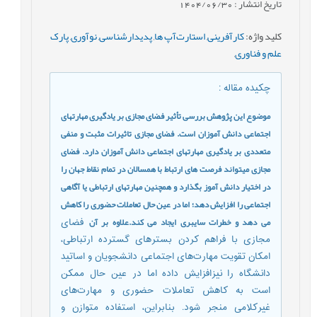
تاریخ انتشار : 1404/06/30
کلید واژه
:
کارآفرینی
,
استارت‌آپ ها
,
پدیدارشناسی
,
نوآوری
,
پارک
علم و فناوری
,
چکیده مقاله
:
موضوع این پژوهش بررسی تأثیر فضای مجازی بر یادگیری مهارت­های
اجتماعی دانش ­آموزان است. فضای مجازی تاثیرات مثبت و منفی
متعددی بر یادگیری مهارت­های اجتماعی دانش ­آموزان دارد. فضای
مجازی می­تواند فرصت­ های ارتباط با همسالان در تمام نقاط جهان را
در اختیار دانش ­آموز بگذارد و همچنین مهارت­های ارتباطی یا آگاهی
اجتماعی را افزایش دهد؛ اما در عین حال تعاملات حضوری را کاهش
می­ دهد و خطرات سایبری ایجاد می­ کند.علاوه بر آن
فضای
مجازی با فراهم کردن بسترهای گسترده ارتباطی،
امکان تقویت مهارت‌های اجتماعی دانشجویان و اساتید
دانشگاه را نیزافزایش داده اما در عین حال ممکن
است به کاهش تعاملات حضوری و مهارت‌های
غیرکلامی منجر شود. بنابراین، استفاده متوازن و