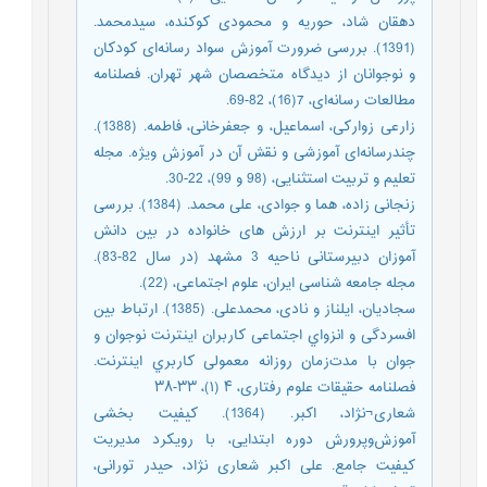
دهقان شاد، حوریه و محمودی کوکنده، سیدمحمد.
(1391). بررسی ضرورت آموزش سواد رسانه‌ای کودکان
و نوجوانان از دیدگاه متخصصان شهر تهران. فصلنامه
مطالعات رسانه‌ای، 7(16)، 82-69.
زارعی زوارکی، اسماعیل، و جعفرخانی، فاطمه. (1388).
چندرسانه‌ای آموزشی و نقش آن در آموزش ویژه. مجله
تعلیم و تربیت استثنایی، (98 و 99)، 22-30.
زنجانی زاده، هما و جوادی، علی محمد. (1384). بررسی
تأثیر اینترنت بر ارزش های خانواده در بین دانش
آموزان دبیرستانی ناحیه 3 مشهد (در سال 82-83).
مجله جامعه شناسی ایران، علوم اجتماعی، (22).
سجادیان، ایلناز و نادی، محمدعلی. (1385). ارتباط بین
افسردگی و انزواي اجتماعی کاربران اینترنت نوجوان و
جوان با مدت‌زمان روزانه معمولی کاربري اینترنت.
فصلنامه حقیقات علوم رفتاری، ۴ (۱)، ۳۳-۳۸
شعاری¬نژاد، اکبر. (1364). کیفیت بخشی
آموزش‌وپرورش دوره ابتدایی، با رویکرد مدیریت
کیفیت جامع. علی اکبر شعاری نژاد، حیدر تورانی،