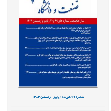
شماره
69
دوره
18
پاییز - زمستان
1404