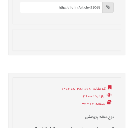
کد مقاله
: 1404051351068
بازدید
: 3900
صفحه
: 17 - 36
نوع مقاله
: پژوهشی