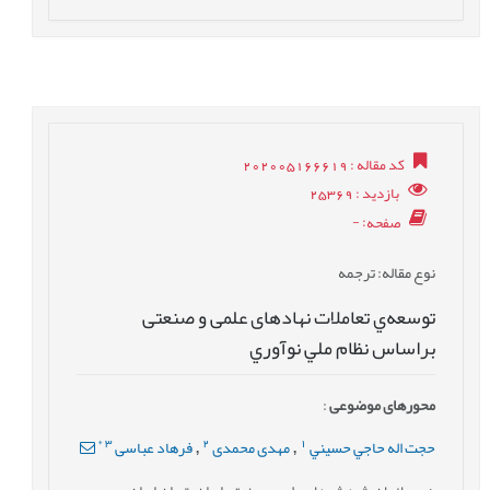
کد مقاله
: 202005166619
بازدید
: 25369
صفحه
: -
نوع مقاله
: ترجمه
توسعه‌ي تعاملات نهادهای علمی و صنعتی
براساس نظام ملي نوآوري
محورهای موضوعی
:
*
3
2
1
حجت اله حاجي حسيني
مهدی محمدی
فرهاد عباسی
,
,