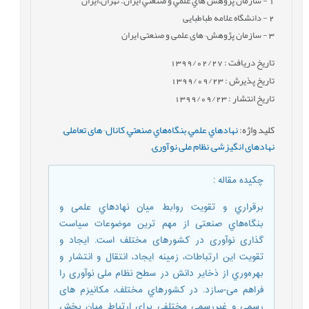
1
- سازمان پژوهش هاي علمي و صنعتي ايران. تهران،ايران
2
- دانشگاه علامه طباطبایی
3
- سازمان پژوهش¬های علمی و صنعتی ایران
تاریخ دریافت : 1399/02/27
تاریخ پذیرش : 1399/09/23
تاریخ انتشار : 1399/09/23
کلید واژه
:
نهادهاي علمي
,
بنگاه‌هاي صنعتي
,
کانال¬های تعاملی
,
نهادهای انگیزشی
,
نظام ملی نوآوری
,
چکیده مقاله
:
برقراري و تقويت روابط میان نهادهاي علمی و
بنگاه‌هاي صنعتی از مهم ترین موضوعات سیاست
گذاری نوآوری در کشورهای مختلف است. ایجاد و
تقويت اين ارتباطات، زمینه ايجاد، انتقال و انتشار و
بهره‌وري از ‌ذخاير دانش در سطح نظام ملی نوآوری را
فراهم می-سازد. در كشورهاي مختلف، مکانیزم های
رسمی و غیررسمی مختلفی برای ارتباط میان بخش