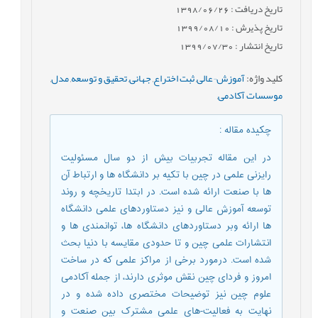
تاریخ دریافت : 1398/06/26
تاریخ پذیرش : 1399/08/10
تاریخ انتشار : 1399/07/30
کلید واژه
:
آموزش¬عالی
,
ثبت اختراع
,
جهانی
,
تحقیق و توسعه
,
مدل
,
موسسات آکادمی
,
چکیده مقاله
:
در این مقاله تجربیات بیش از دو سال مسئولیت
رایزنی علمی در چین با تکیه بر دانشگاه ها و ارتباط آن
ها با صنعت ارائه شده است. در ابتدا تاریخچه و روند
توسعه آموزش عالی و نیز دستاوردهای علمی دانشگاه
ها ارائه وبر دستاوردهای دانشگاه ها، توانمندی ها و
انتشارات علمی چین و تا حدودی مقایسه با دنیا بحث
شده است. درمورد برخی از مراکز علمی که در ساخت
امروز و فردای چین نقش موثری دارند، از جمله آکادمی
علوم چین نیز توضیحات مختصری داده شده و در
نهایت به فعالیت-های علمی مشترک بین صنعت و