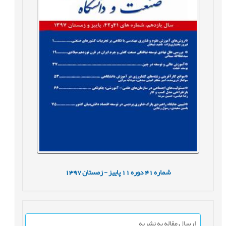
شماره
41
دوره
11
پاییز - زمستان
1397
ارسال مقاله به نشریه