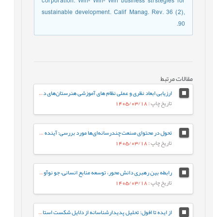
corporation: Win- Win- Win business strstegies for
sustainable development. Calif Manag. Rev. 36 (2),
90.
مقالات مرتبط
ارزیابی ابعاد نظری و عملی نظام های آموزشی هنرستان‌های دخترانه فنی و حرفه‌ای
تاریخ چاپ
: 1405/03/18
تحول در محتوای صنعت چندرسانه‌ای‌ها مورد بررسی: آینده‌ ژانر برنامه‌های تلویزیون ایران در افق 1410
تاریخ چاپ
: 1405/03/18
رابطه بین رهبری دانش محور، توسعه منابع انسانی، جو نوآوری و رفتار کاری خلاقانه با مزیت رقابتی پایدار با نقش میانجی نواوری سازمانی
تاریخ چاپ
: 1405/03/18
از ایده تا افول: تحلیل پدیدارشناسانه از دلایل شکست استارت‌آپ‌های ایرانی