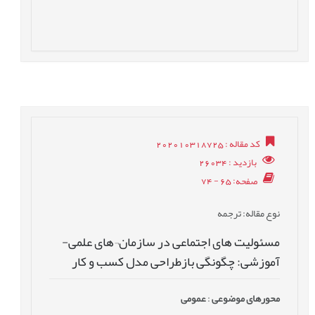
کد مقاله
: 202010318725
بازدید
: 26034
صفحه
: 65 - 74
نوع مقاله
: ترجمه
مسئولیت های اجتماعی در سازمان¬های علمی-
آموزشی: چگونگی بازطراحی مدل کسب و کار
محورهای موضوعی
:
عمومى