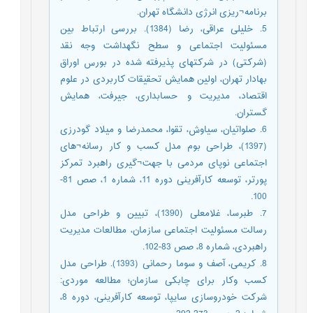
برنامه¬ریزی انرژی دانشگاه تهران.
5. خلیلی عراقی، رضا (1384). بررسی ارتباط بین
مسئولیت اجتماعی و سطح نگهداشت وجه نقد
(شرکتی) در شرکتهای پذیرفته شده در بورس اوراق
بهادار تهران، اولین همایش تحقیقات کاربردی در علوم
اقتصاد، مدیریت و حسابداری، جیرفت، همایش
گستران.
6. صلواتیان، سیاوش، تقوا، محمدرضا و میلاد گودرزی
(1397)، طراحی بوم مدل کسب و کار رسانه¬های
اجتماعی نوپای مردمی با جهت¬گیری راهبرد تمرکز
پورتر، توسعه کارآفرینی دوره 11، شماره 1، صص 81-
100.
7. طبرسا، غلامعلی (1390)، تبیین و طراحی مدل
رسالت مسئولیت اجتماعی سازمان، مطالعات مدیریت
راهبردی، شماره 8، صص 83-102.
8. کریمی، آصف و سوما رحمانی (1393). طراحی مدل
کسب وکار برای چابکی سازمان؛ مطالعه موردی:
شرکت خودروسازی سایپا، توسعه کارآفرینی، دوره 8،