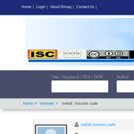
Home
|
Login
|
About Rimag
|
Contact Us
|
Title / Keyword / DOI / DOR
Author
Home
reviewer
mehdi
hossein zade
mehdi hossein zade