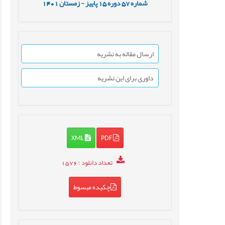
شماره
57
دوره
15
پاییز - زمستان
1401
ارسال مقاله به نشریه
داوری برای این نشریه
XML
PDF
تعداد دانلود
: 1576
چکیده مبسوط