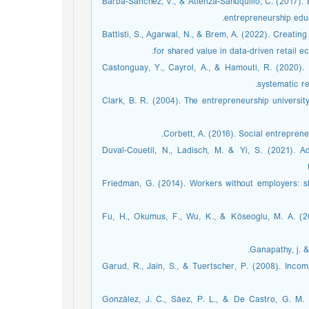
18. Barba-Sánchez, V., & Atienza-Sahuquillo, C. (2017
entrepreneurship ed
19. Battisti, S., Agarwal, N., & Brem, A. (2022). Creat
for shared value in data-driven retail 
20. Castonguay, Y., Cayrol, A., & Hamouti, R. (2020
systematic r
21. Clark, B. R. (2004). The entrepreneurship univer
23. Duval-Couetil, N., Ladisch, M. & Yi, S. (2021)
24. Friedman, G. (2014). Workers without employers
25. Fu, H., Okumus, F., Wu, K., & Köseoglu, M. A. (
27. Garud, R., Jain, S., & Tuertscher, P. (2008). In
28. González, J. C., Sáez, P. L., & De Castro, G. 