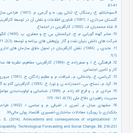
41-61.
8.سوختانلو، ع؛ رستگار، ع
گلستان سرداری، ا. (1387). فناوری اطلاعات و نقش آن در توسعه کارآفرینی. واقع شده در سایت http://ict.moe.org.ir.
9. شاه محمدیان، ف. (1392). کارآفرینی در اجتماع.
10. صابر کهن
شرکت های دانش بنیان نفت و گاز. پژوهش های برنامه و توسعه (3)2، 71-44.
11. عابدی، ر. (1384). نقش کارآفرینان در تحول خلاق سازمان ه
(1)1.
12. فرهنگی، ع. ا. و صفرزاده، ح. (1384). کارآفرین
کار و تامین اجتماعی.
13. کرباسی، ع.، ولدخانی، م.، شرافت، م. و عظیم زادگان، ح. (1381). مروری بر ادبیات کارآفرینی. فصلنامه صنایع، ۳۳.
14. کیا، م.، نساج، س.، احمدزاده، ن. و نورا، ع. (1393). کارآفرینی گام به گام. تهران: انتشارات جهاد دانشگاهی.
15. مرادی, م. ر. و فرج اله زاده, م. (1399). شن
مدیریت راهبردی دفاع ملی (13)4، 141- 170.
16. مشهدی عبدل
بانکداری با رویکرد معادلات ساختاری-تفسیری. اقتصاد پولی مالی30.
, G. S. (2014). Antecedents and consequences of organizations'
apability. Technological Forecasting and Social Change, 88, 216-231.