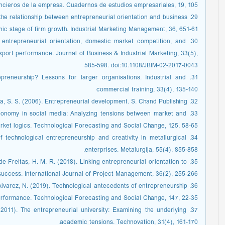
ancieros de la empresa. Cuadernos de estudios empresariales, 19, 105.
 the relationship between entrepreneurial orientation and business
c stage of firm growth. Industrial Marketing Management, 36, 651-61.
nal entrepreneurial orientation, domestic market competition, and
xport performance. Journal of Business & Industrial Marketing, 33(5),
585-598. doi:10.1108/JBIM-02-2017-0043
repreneurship? Lessons for larger organisations. Industrial and
commercial training, 33(4), 135-140
32. Khanka, S. S. (2006). Entrepreneurial development. S. Chand Publishing
g economy in social media: Analyzing tensions between market and
ket logics. Technological Forecasting and Social Change, 125, 58-65.
 of technological entrepreneurship and creativity in metallurgical
enterprises. Metalurgija, 55(4), 855-858.
& de Freitas, H. M. R. (2018). Linking entrepreneurial orientation to
success. International Journal of Project Management, 36(2), 255-266.
ez-Alvarez, N. (2019). Technological antecedents of entrepreneurship
erformance. Technological Forecasting and Social Change, 147, 22-35.
G. (2011). The entrepreneurial university: Examining the underlying
academic tensions. Technovation, 31(4), 161-170.