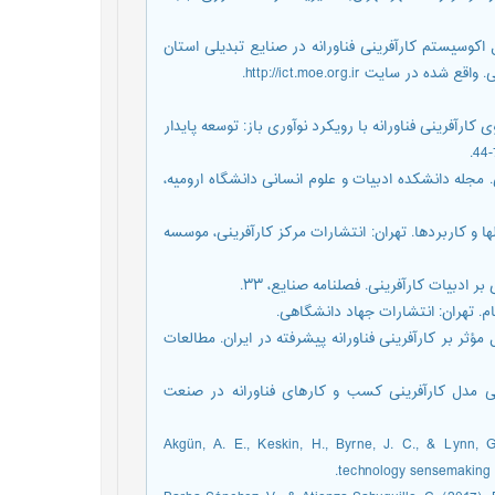
؛ ثنائی پور، ه؛ و گرجی، م. (1401). طراحی مدل اکوسیستم کارآفرینی فناورانه در صنایع تبدیلی استان
ه گورابی, م. ح., ایرانمنش, س. ح. و جعفری, پ. (1400). الگوی کارآفرینی فناورانه با رویکرد نوآوری باز: توسعه پایدار
ای اداری. مجله دانشکده ادبیات و علوم انسانی دانشگاه ارومیه،
ی- مفاهیم، نظریه ها، مدلها و کاربردها. تهران: انتشارات مرکز کارآفرینی، موسسه
اسایی و اولویت‌بندی عوامل مؤثر بر کارآفرینی فناورانه پیشرفته در ایران. مطالعات
, م., ثمری, د., اشرفی, م. و عباسی, ا. (1402). طراحی مدل کارآفرینی کسب و کارهای فناورانه در صنعت
17. Akgün, A. E., Keskin, H., Byrne, J. C., & Lynn
technology sensemaking c