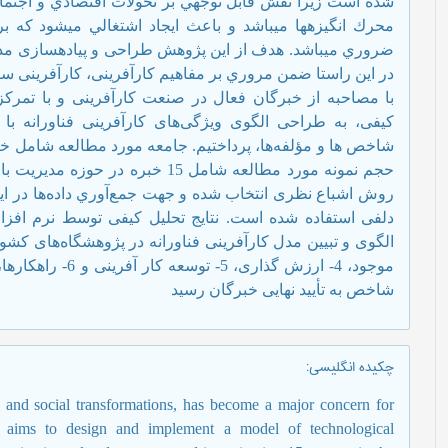
شده است زيرا نقش قابل توجهي بر تحولات اقتصادي و اجتماعي 
محرك انگيزه­ها مي­باشد و باعث ايجاد اشتغالي مي­شود كه 
ضروري مي­باشد. هدف از اين پژوهش طراحی و پیاده­سازی مدل 
در اين راستا ضمن مروري بر مفاهیم کارآفرینی، کارآفرینی ساز
با مصاحبه از خبرگان فعال در صنعت کارآفرینی و با تمرکز
کیفی، به طراحی الگوی ویژگی‌های کارآفرینی فناورانه با 
شاخص ها و مؤلفه‌ها، پرداختیم. جامعه مورد مطالعه شامل خ
حجم نمونه مورد مطالعه شامل 15 خبره
روش اشباع نظری انتخاب شده و جهت جمع‌آوري داده‌ها در اي
دلفی استفاده شده است. نتایج تحلیل کیفی توسط نرم افزار
شاخص به تأیید نهایی خبرگان رسید
چکیده انگلیسی
:
c and social transformations, has become a major concern for
ch aims to design and implement a model of technological