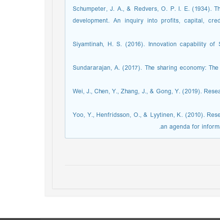
38. Schumpeter, J. A., & Redvers, O. P. I. E. (1934)
development. An inquiry into profits, capital, cre
39. Siyamtinah, H. S. (2016). Innovation capability 
40. Sundararajan, A. (2017). The sharing economy: T
41. Wei, J., Chen, Y., Zhang, J., & Gong, Y. (2019). Re
42. Yoo, Y., Henfridsson, O., & Lyytinen, K. (2010). 
an agenda for inform