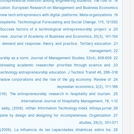
). Entrepreneurial intention among engineering students: The role of
ucation. European Research on Management and Business Economics.
ing new tech entrepreneurs with digital platforms: Meta-organizations
ecosystems. Technological Forecasting and Social Change, 175, 121392.
). Success factors of a technological entrepreneurship project: a
eview. Journal of Academy of Business and Economics, 20(3), 141-154.
sity demand and response: theory and practice. Tertiary education
management, 22.
22. Corbett, A. (2016). Social entrepreneurship as a norm. Journal of Management Studies, 53(4), 608-609.
. Addressing academic researcher priorities through science and
technology entrepreneurship education. J Technol Transf 46, 288–318
: shadow corporations and the rise of the gig economy. Review of
keynesian economics, 2(2), 171-188.
2019). The entrepreneurship research in hospitality and tourism.
International Journal of Hospitality Management, 78, 1-12.
26. Ganapathy, j. & salky, (2008). vitthal- Information Technology index. Infosys.jurnal.
complete by design and designing for incompleteness. Organization
studies, 29(3), 351-371.
M. (2009). La influencia de las capacidades dinámicas sobre los