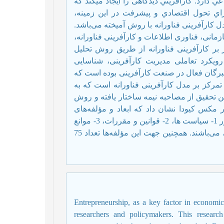
دارد. كارآفريني دیدگاهی را ايجاد مي­كند كه
براي تحول اقتصادي و پيشرفت در اين زمينه،
کارآفرینی فناورانه با روش آمیخته می‌باشد.
مانی، فناوری اطلاعات و کارآفرینی فناورانه،
 بر کارآفرینی فناورانه از طریق روش تحلیل
رویکرد تعاملی مدیریت کارآفرینی، شناسایی
برگان فعال در صنعت کارآفرینی بوده است که
 در حوزه مدیریت با تمرکز بر مدل کارآفرینی فناورانه است که به
ن تحقيق از مصاحبه نیمه ساختار یافته و روش
 مکس کیودا نشان داد كه ابعاد و مؤلفه‌های
الگوی و تبیین مدل کارآفرینی فناورانه در پژوهشگاه‌های کشور 1- سیاست ها، 2- قوانین و مقررات، 3- موانع
موجود، 4- ارزش گذاری، 5- توسعه کار آفرینی و 6- راهکارها، می‌باشند. همچنین جهت این مؤلفه‌ها تعداد 75
Entrepreneurship, as a key factor in economi
researchers and policymakers. This resear