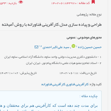
کد مقاله
: 1402061843970
بازدید
: 9533
نوع مقاله
: پژوهشی
طراحی و پیاده سازی مدل کارآفرینی فناورانه با روش آمیخته
محورهای موضوعی
:
عمومى
*
2
1
حسین حسین زاده
سید علی اکبر احمدی
,
1
- دانشجوی دکتری مدیریت دولتی، واحد ساوه، دانشگاه آزاد اسلامی، ساوه، ایران
2
- استاد تمام و عضو هیات علمی دانشگاه پیام نور ، تهران، ایران
تاریخ دریافت : 1402/06/18
تاریخ پذیرش : 1403/10/02
کلید واژه
:
کارآفرینی
,
فناوری
,
کارآفرینی فناورانه
,
چکیده مقاله
:
براي مدت چند دهه است كه كارآفريني هم براي محققان و هم 