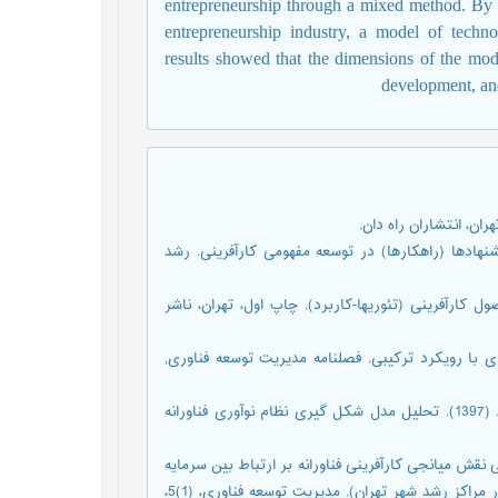
entrepreneurship through a mixed method. By r
entrepreneurship industry, a model of techno
results showed that the dimensions of the model
development, and
 ح. و قریب گرکانی، م. (1390). چالشها و پیشنهادها (راهکارها) در توسعه مفهومی کارآفرینی. رشد
ی، ق. ا. و رجبیان تابش، آ. (1390). مبانی و اصول کارآفرینی (تئوریها-کاربرد). چاپ اول، تهران، ناشر
عت بانکداری با رویکرد ترکیبی. فصلنامه مدیریت توسعه فناوری,
5. رضوی، س. م.، رمضانپور نرگسی، ق.، حاجی حسینی، ح. و اکبری، م. (1397). تحلیل مدل شکل گیری نظام نوآوری فناورانه
سی، ق.، داوری، ع. و دهقان نجم آبادی، ع. (1396). بررسی نقش میانجی کارآفرینی فناورانه بر ارتباط بین سرمایه
های فکری سازمان و مزیت رقابتی (مورد مطالعه: شرکت های مستقر در مراکز رشد شهر تهران). مدیریت توسعه فناوری، (1)5،