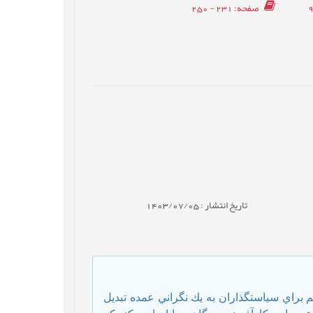
صفحه
: 231 - 250
تاریخ انتشار : 1403/07/05
براي سياست­گذاران به يك نگراني عمده تبديل