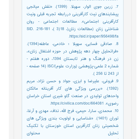
7. زرین جوی الوار، سهیلا. (1399). «نقش میانجی
پیشایندهای نیت کارآفرینی دررابطه تجربه قبلی ونیت
کارآفرینی اجتماعی». مطالعات اجتماعی - روان
شناختی زنان (مطالعات زنان(، 18(3 )، 181-216. SID.
https://sid.ir/paper/956498/fa.
8. صادقی فسایی، سهیلا ؛ خادمی، عاطفه(1394).
«فراتحلیل چهار دهه پژوهش در حوزه اشتغال زنان»،
زن در فرهنگ و هنر تابستان 1394، دوره هفتم -
شماره 2 علمی-پژوهشی (وزارت علوم)/ISC (‎14 صفحه -
از 243 تا 256 ).
9. فروغی، علیرضا و ایزی، جواد و حسن نژاد، مریم
(1392). «بررسی ویژگی های کار آفرینانه مالکان
واحدهای تولیدی در صنعت گاو شیری استان خراسان
رضوی». https://civilica.com/doc/664081.
10. محمدی، سارا، حیمی، فرج الله، نداف، مهدی و آرغا،
توران (1401). «شناسایی و اولویت بندی ویژگی های
شخصیتی زنان کارآفرین استان خوزستان با تکنیک
تحلیل محتوای