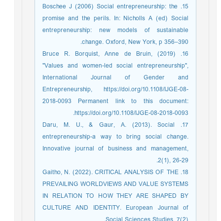
15. Boschee J (2006) Social entrepreneurship: the
promise and the perils. In: Nicholls A (ed) Social
entrepreneurship: new models of sustainable
change. Oxford, New York, p 356–390.
16. Bruce R. Borquist, Anne de Bruin, (2019)
"Values and women-led social entrepreneurship",
International Journal of Gender and
Entrepreneurship, https://doi.org/10.1108/IJGE-08-
2018-0093 Permanent link to this document:
https://doi.org/10.1108/IJGE-08-2018-0093.
17. Daru, M. U., & Gaur, A. (2013). Social
entrepreneurship-a way to bring social change.
Innovative journal of business and management,
2(1), 26-29.
18. Gaitho, N. (2022). CRITICAL ANALYSIS OF THE
PREVAILING WORLDVIEWS AND VALUE SYSTEMS
IN RELATION TO HOW THEY ARE SHAPED BY
CULTURE AND IDENTITY. European Journal of
Social Sciences Studies, 7(2).