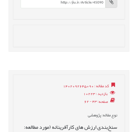
کد مقاله
: 1402092645090
بازدید
: 10223
صفحه
: 43 - 62
نوع مقاله
: پژوهشی
سنخ‌بندی ارزش های کارآفرینانه (مورد مطالعه: