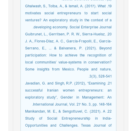
19. Ghalwash, S., Tolba, A., & Ismail, A. (2017). What
motivates social entrepreneurs to start social
ventures? An exploratory study in the context of a
developing economy. Social Enterprise Journal.
20. Guibrunet, L., Gerritsen, P. R. W., Sierra‐Huelsz,
J. A., Flores‐Díaz, A. C., García‐Frapolli, E., García‐
Serrano, E., ... & Balvanera, P. (2021). Beyond
participation: How to achieve the recognition of
local communities’ value‐systems in conservation?
Some insights from Mexico. People and nature,
3(3), 528-541.
21. Javadian, G. and Singh, R.P. (2012), “Examining
successful Iranian women entrepreneurs: an
exploratory study”, Gender in Management: An
International Journal, Vol. 27 No. 3, pp. 148-164.
22. Manikandan, M. E., & Sengottuvel, C. (2021). A
Study of Social Entrepreneurship in India-
Opportunities and Challenges. Texas Journal of