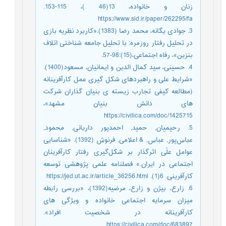
زنان و خانواده، 13(46 )، 115-153.
https://www.sid.ir/paper/262295/fa
3. جوادی یگانه، محمد رضا (1383).«کاربرد نظریه بازی
در تحلیل رفتار روزمره: با تحلیل جامعه شناختی اتلاف
بنزین»، رفاه اجتماعی،(15):98-57.
4. حسینی، سید کمال الدین و ایمانیان، مسعود(1400).
«شرایط علی و راهبردهای شکل گیری عمل کارآفرینانه
(مطالعه کیفی تجارب زیسته ی بنیان گذاران شرکت
های دانش بنیان مشهد»،
https://civilica.com/doc/1425715
5. رحیمیان, حمید, احمدپور داریانی, محمود,
عباس‌پور, عباس, & اعلامی, فرنوش (1392). «شناسایی
عوامل علّی اثرگذار بر شکل‌گیری رفتار کارآفرینان
اجتماعی در ایران.» فصلنامه علمی پژوهشی توسعه
کارآفرینی. 6(1). https://jed.ut.ac.ir/article_36256.html
6. زارع، بیژن و زارع، مرضیه(1392)، «بررسی رابطه
میزان سرمایه اجتماعی خانواده و ویژگی های
کارآفرینانه در شخصیت افراد».
https://civilica.com/doc/683897.