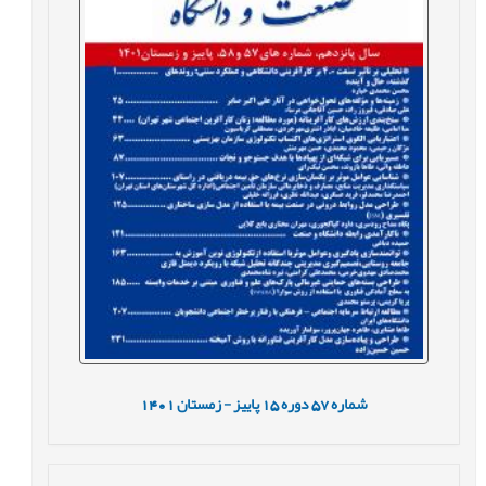
شماره
57
دوره
15
پاییز - زمستان
1401