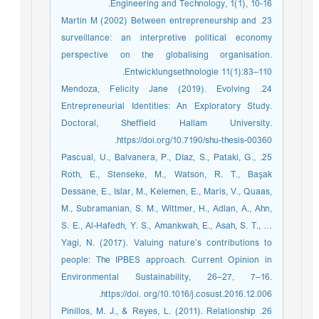
Engineering and Technology, 1(1), 10-16.
23. Martin M (2002) Between entrepreneurship and
surveillance: an interpretive political economy
perspective on the globalising organisation.
Entwicklungsethnologie 11(1):83–110.
24. Mendoza, Felicity Jane (2019). Evolving
Entrepreneurial Identities: An Exploratory Study.
Doctoral, Sheffield Hallam University.
https://doi.org/10.7190/shu-thesis-00360.
25. Pascual, U., Balvanera, P., Díaz, S., Pataki, G.,
Roth, E., Stenseke, M., Watson, R. T., Başak
Dessane, E., Islar, M., Kelemen, E., Maris, V., Quaas,
M., Subramanian, S. M., Wittmer, H., Adlan, A., Ahn,
S. E., Al-Hafedh, Y. S., Amankwah, E., Asah, S. T., …
Yagi, N. (2017). Valuing nature’s contributions to
people: The IPBES approach. Current Opinion in
Environmental Sustainability, 26–27, 7–16.
https://doi. org/10.1016/j.cosust.2016.12.006.
26. Pinillos, M. J., & Reyes, L. (2011). Relationship