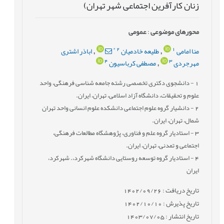
زنان کارآفرین اجتماعی شهر تهران)
محورهای موضوعی
:
عمومى
*
2
1
منا امامی
طلیعه خادمیان
اباذر اشتری
,
,
4
3
مهرجردی
مصطفی کرباسیون
,
1
- دانشجوی دکتری تخصصی رشته جامعه شناسی فرهنگی، واحد
علوم و تحقیقات، دانشگاه آزاد اسلامی، تهران، ایران.
2
- دانشیار گروه علوم اجتماعی دانشکده علوم انسانی واحد تهران
شمال، تهران، ایران.
3
- استادیار گروه علم و فناوری، پژوهشگاه مطالعات فرهنگی،
اجتماعی و تمدنی، تهران، ایران.
4
- استادیار گروه توسعه روستایی دانشگاه شهرکرد،. شهرکرد،
ایران
تاریخ دریافت : 1402/09/26
تاریخ پذیرش : 1402/10/10
تاریخ انتشار : 1403/07/05