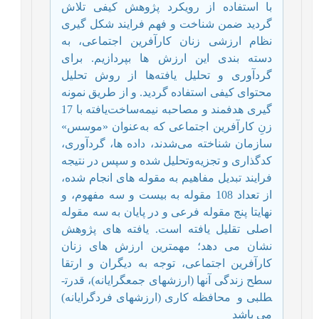
با استفاده از رویکرد پژوهش کیفی تلاش
گردید ضمن شناخت و فهم فرایند شکل­ گیری
نظام ارزشی زنان کارآفرین اجتماعی، به
دسته ­بندی این ارزش ­ها بپردازیم. برای
گردآوری و تحلیل یافته‌ها از روش تحلیل
محتوای کیفی استفاده گردید. و از طریق نمونه
­گیری هدفمند و مصاحبه نیمه‌ساخت‌یافته
با 17
زنِ کارآفرین اجتماعی که به‌عنوان «موسس»
سازمان شناخته می‌شدند، داده­ ها، گردآوری،
کدگذاری و تجزیه‌وتحلیل شده و سپس در نتیجه
فرایند تبدیل مفاهیم به مقوله ­های انجام شده،
از تعداد 108 مقوله به بیست و سه مفهوم، و
نهایتا پنج مقوله فرعی و در پایان به سه مقوله
اصلی تقلیل یافته است. یافته ­های پژوهش
نشان می­ دهد؛ مهمترین ارزش­ های زنان
کارآفرین اجتماعی، توجه به دیگران و ارتقا
سطح زندگی آنها (ارزش­های جمع­گرایانه)، قدرت­
طلبی و
محافظه­ کاری (ارزش­های فردگرایانه)
می ­باشد