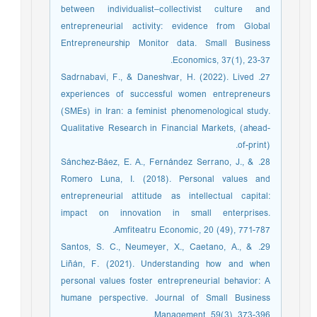
between individualist–collectivist culture and
entrepreneurial activity: evidence from Global
Entrepreneurship Monitor data. Small Business
Economics, 37(1), 23-37.
27. Sadrnabavi, F., & Daneshvar, H. (2022). Lived
experiences of successful women entrepreneurs
(SMEs) in Iran: a feminist phenomenological study.
Qualitative Research in Financial Markets, (ahead-
of-print).
28. Sánchez-Báez, E. A., Fernández Serrano, J., &
Romero Luna, I. (2018). Personal values and
entrepreneurial attitude as intellectual capital:
impact on innovation in small enterprises.
Amfiteatru Economic, 20 (49), 771-787.
29. Santos, S. C., Neumeyer, X., Caetano, A., &
Liñán, F. (2021). Understanding how and when
personal values foster entrepreneurial behavior: A
humane perspective. Journal of Small Business
Management, 59(3), 373-396.