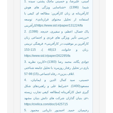
1. امینی، علیرضا، و حسینی ماچک پشتی، سیده
شیما. (1396). «شناسایی ویژگی های هوش
کارآفرینانه ی زنان کارآفرین: مطالعه ای کیفی با
استفاده از تحلیل محتوای قراردادی». توسعه
کارآفرینیhttps://www.sid.ir/paper/131224/fa
2. پاک خصال، اعظم، و سفیری، خدیجه. (1398).
«بررسی تأثیر ویژگی های فردی و اجتماعی زنان
کارآفرین بر موفقیت در کارآفرینی». فرهنگی تربیتی
زنان و خانواده، 13(46 )، 115-153.
https://www.sid.ir/paper/262295/fa
3. جوادی یگانه، محمد رضا (1383).«کاربرد نظریه
بازی در تحلیل رفتار روزمره: با تحلیل جامعه شناختی
اتلاف بنزین»، رفاه اجتماعی،(15):98-57.
4. حسینی، سید کمال الدین و ایمانیان،
مسعود(1400). «شرایط علی و راهبردهای شکل
گیری عمل کارآفرینانه (مطالعه کیفی تجارب زیسته
ی بنیان گذاران شرکت های دانش بنیان مشهد»،
https://civilica.com/doc/1425715
5. رحیمیان, حمید, احمدپور داریانی, محمود,