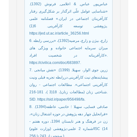
عباس‌پور, عباس, & اعلامی, فرنوش (1392).
«شناسایی عوامل علّی اثرگذار بر شکل‌گیری رفتار
کارآفرینان اجتماعی در ایران.» فصلنامه علمی
پژوهشی توسعه کارآفرینی. 6(1).
https://jed.ut.ac.ir/article_36256.html
6. زارع، بیژن و زارع، مرضیه(1392)، «بررسی رابطه
میزان سرمایه اجتماعی خانواده و ویژگی های
کارآفرینانه در شخصیت افراد».
https://civilica.com/doc/683897.
7. زرین جوی الوار، سهیلا. (1399). «نقش میانجی
پیشایندهای نیت کارآفرینی دررابطه تجربه قبلی ونیت
کارآفرینی اجتماعی». مطالعات اجتماعی - روان
شناختی زنان (مطالعات زنان(، 18(3 )، 181-216.
SID. https://sid.ir/paper/956498/fa.
8. صادقی فسایی، سهیلا ؛ خادمی، عاطفه(1394).
«فراتحلیل چهار دهه پژوهش در حوزه اشتغال زنان»،
زن در فرهنگ و هنر تابستان 1394، دوره هفتم -
شماره 2 علمی-پژوهشی (وزارت علوم)/ISC (‎14
صفحه - از 243 تا 256 ).