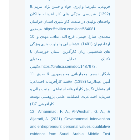
9. فروغی، علیرضا و ایزی، جواد و حسن نژاد، مریم
(1392). «بررسی ویژگی های کار آفرینانه مالکان
واحدهای تولیدی در صنعت گاو شیری استان خراسان
رضوی». https://civilica.com/doc/664081.
10. محمدی، سارا، حیمی، فرج الله، نداف، مهدی و
آرغا، توران (1401). «شناسایی و اولویت بندی ویژگی
های شخصیتی زنان کارآفرین استان خوزستان با
تکنیک تحلیل محتوای
کیفی»،https://civilica.com/doc/1487973.
11. یادگار, نسیم, معماریانی, محمدمهدی, & صدق
آمیز, عبدالرضا (1393). «قصد کارآفرینانه اجتماعی:
اثر متقابل نگرش کارآفرینانه اجتماعی، امنیت مالی و
سرمایه اجتماعی». فصلنامه علمی پژوهشی توسعه
کارآفرینی, 7(1).
12. Alhammad, F. A., Al-Weshah, G. A., &
Aljarodi, A. (2021). Governmental intervention
and entrepreneurs' personal values: qualitative
evidence from Saudi Arabia. Middle East