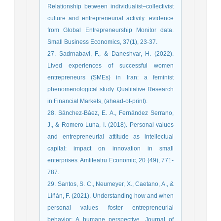
Relationship between individualist–collectivist
culture and entrepreneurial activity: evidence
from Global Entrepreneurship Monitor data.
Small Business Economics, 37(1), 23-37.
27. Sadrnabavi, F., & Daneshvar, H. (2022).
Lived experiences of successful women
entrepreneurs (SMEs) in Iran: a feminist
phenomenological study. Qualitative Research
in Financial Markets, (ahead-of-print).
28. Sánchez-Báez, E. A., Fernández Serrano,
J., & Romero Luna, I. (2018). Personal values
and entrepreneurial attitude as intellectual
capital: impact on innovation in small
enterprises. Amfiteatru Economic, 20 (49), 771-
787.
29. Santos, S. C., Neumeyer, X., Caetano, A., &
Liñán, F. (2021). Understanding how and when
personal values foster entrepreneurial
behavior: A humane perspective. Journal of