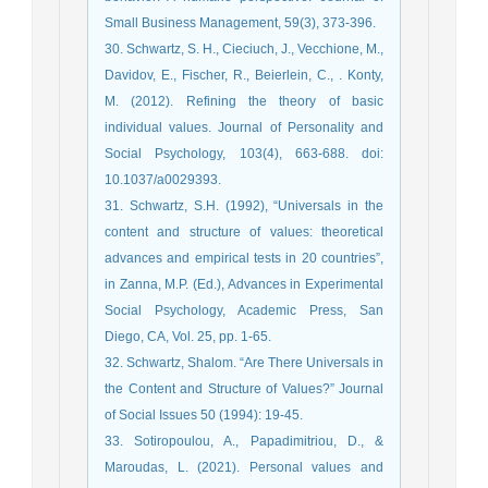
Small Business Management, 59(3), 373-396.
30. Schwartz, S. H., Cieciuch, J., Vecchione, M.,
Davidov, E., Fischer, R., Beierlein, C., . Konty,
M. (2012). Refining the theory of basic
individual values. Journal of Personality and
Social Psychology, 103(4), 663-688. doi:
10.1037/a0029393.
31. Schwartz, S.H. (1992), “Universals in the
content and structure of values: theoretical
advances and empirical tests in 20 countries”,
in Zanna, M.P. (Ed.), Advances in Experimental
Social Psychology, Academic Press, San
Diego, CA, Vol. 25, pp. 1-65.
32. Schwartz, Shalom. “Are There Universals in
the Content and Structure of Values?” Journal
of Social Issues 50 (1994): 19-45.
33. Sotiropoulou, A., Papadimitriou, D., &
Maroudas, L. (2021). Personal values and