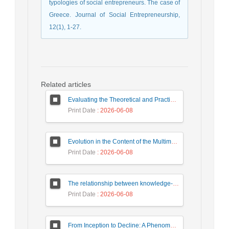
typologies of social entrepreneurs. The case of
Greece. Journal of Social Entrepreneurship,
12(1), 1-27.
Related articles
Evaluating the Theoretical and Practical Dimensions of the Educational System in Girls' Technical and Vocational Schools
Print Date
: 2026-06-08
Evolution in the Content of the Multimedia Industry Case Study: The Future of Iranian TV Program Genres in the Horizon of 1410
Print Date
: 2026-06-08
The relationship between knowledge-based leadership, human resource development, innovation climate, and creative work behavior with sustainable competitive advantage and the mediating role of organizational innovation
Print Date
: 2026-06-08
From Inception to Decline: A Phenomenological Analysis of the Reasons Behind the Failure of Iranian Startups