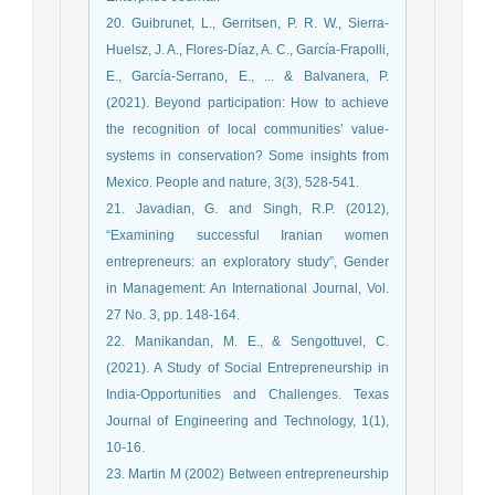
20. Guibrunet, L., Gerritsen, P. R. W., Sierra‐
Huelsz, J. A., Flores‐Díaz, A. C., García‐Frapolli,
E., García‐Serrano, E., ... & Balvanera, P.
(2021). Beyond participation: How to achieve
the recognition of local communities’ value‐
systems in conservation? Some insights from
Mexico. People and nature, 3(3), 528-541.
21. Javadian, G. and Singh, R.P. (2012),
“Examining successful Iranian women
entrepreneurs: an exploratory study”, Gender
in Management: An International Journal, Vol.
27 No. 3, pp. 148-164.
22. Manikandan, M. E., & Sengottuvel, C.
(2021). A Study of Social Entrepreneurship in
India-Opportunities and Challenges. Texas
Journal of Engineering and Technology, 1(1),
10-16.
23. Martin M (2002) Between entrepreneurship