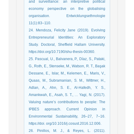
and surveillance: an interpretive political
economy perspective on the globalising
organisation. Entwicklungsethnologie
11(1):83–110.
24. Mendoza, Felicity Jane (2019). Evolving
Entrepreneurial Identities: An Exploratory
Study. Doctoral, Sheffield Hallam University.
https://doi.org/10.7190/shu-thesis-00360.
25. Pascual, U., Balvanera, P., Díaz, S., Pataki,
G., Roth, E., Stenseke, M., Watson, R. T., Başak
Dessane, E., Islar, M., Kelemen, E., Maris, V.,
Quaas, M., Subramanian, S. M., Wittmer, H.,
Adlan, A., Ahn, S. E., Al-Hafedh, Y. S.,
Amankwah, E., Asah, S. T., … Yagi, N. (2017).
Valuing nature’s contributions to people: The
IPBES approach. Current Opinion in
Environmental Sustainability, 26–27, 7–16.
https://doi. org/10.1016/j.cosust.2016.12.006.
26. Pinillos, M. J., & Reyes, L. (2011).