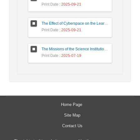
Print Date
: 2025-09-21
The Effect of Cyberspace on the Learning of Students’ Social Skills from Teachers’ Perspective (Case Study: Hamoun County)
Print Date
: 2025-09-21
The Missions of the Science Institution and Academic Community to Promotion and Discourse Building of the Progres Model
Print Date
: 2025-07-19
Home Page
Site Map
Contact Us