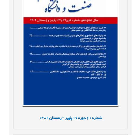
شماره
61
دوره
16
پاییز - زمستان
1402