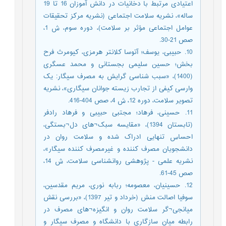
اعتیادی مرتبط با دخانیات در دانش آموزان 16 تا 19
ساله»، نشریه سلامت اجتماعی (نشریه مرکز تحقیقات
عوامل اجتماعی مؤثر بر سلامت)، دوره سوم، ش 1،
صص 21-30.
10. حبیبی، یوسف؛ آتوسا کلانتر هرمزی، کیومرث فرح
بخش؛ حسین سلیمی بجستانی و محمد عسگری
(1400)، «سبب شناسی گرایش به مصرف سیگار: یک
وارسی کیفی از تجارب زیسته جوانان سیگاری»، نشریه
تصویر سلامت، دوره 12، ش 4، صص 404-416.
11. حسینی، فرهاد؛ مجتبی حبیبی و فرهاد رادفر
(تابستان 1394)، «مقایسه سبک¬های دل¬بستگی،
احساس تنهایی ادراک شده و سلامت روان در
دانشجویان مصرف کننده و غیرمصرف کننده سیگار»،
نشریه علمی - پژوهشی روانشناسی سلامت، ش 14،
صص 45-61.
12. حسینیان، معصومه؛ ربابه نوری، مریم مقدسین،
سوفیا اصالت منش (خرداد و تیر 1397)، «بررسی نقش
میانجی¬گر سلامت روان و انگیزه¬های مصرف در
رابطه میان سازگاری با دانشگاه و مصرف سیگار و