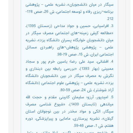
سیگار در میان دانشجویان»، نشریه علمی – پژوهشی
برنامه¬ریزی رفاه و توسعه اجتماعی، ش 26، صص 178-
212.
3. افراسیابی، حسین و جواد مداحی (زمستان 1395)،
«مطالعه کیفی زمینه¬های اجتماعی مصرف سیگار در
میان دانشجویان خوابگاه پسران دانشگاه یزد»، نشریه
علمی – پژوهشی پژوهش¬های راهبردی مسائل
اجتماعی ایران، ش 15، صص 79-98.
4. افشانی، سید علی رضا؛ یاسین خرم پور و سجاد
ممبینی (بهار 1393)، «بررسی رابطه بین دینداری و
نگرش به مصرف سیگار در بین دانشجویان دانشگاه
یزد»، نشریه علمی – پژوهشی علوم اجتماعی (دانشگاه
آزاد شوشتر)، ش 24، صص 59-80.
5. امیدپور، آرزو؛ سلیمان کابینی مقدم و حجت الله
میاندهی (تابستان 1400)، «شیوع شناسی مصرف
سیگار، الکی و مواد مخدر در بین نوجوانان استان
گیلان»، نشریه پرستاری، مامایی و پیراپزشکی، دوره
هفتم، ش 1، صص 46-59.
6. خنفچه، مهین؛ بهمن اکبری، لیلا مقتدر و بتول