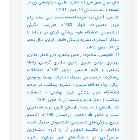
زنان جوان شهر شیراز»، نشریه علمی – پژوهشی زن در
توسعه و سیاست، ش 49، صص 81-112.
20. سید فاضل پور، سیده فاطمه؛ محمد تقی مقدم نیا و
فیروز نصیرزاده (بهار 1383)، «بررسی نگرش
دانشجویان دانشگاه علوم پزشکی گیلان در ارتباط با
سیگار کشیدن»، نشریه پزشکی قانونی ایران، سال دهم،
ش 33، صص 25-29.
21. طاووسی، محمود؛ رحمن پناهی؛ علی اصغر حائری
مهریزی؛ مهدی عنبری، رامین مظفری کرمانی، راحله
رستمی و اکرم هاشمی (پاییز 1397)، «مداخلات
پیشگیرانه درخصوص مصرف دخانیات توسط نوجوانان
ایرانی: یک مطالعه مروری»، نشریه بهداشت در عرصه
(دانشگاه علوم پزشکی شهید بهشتی – دانشکده
بهداشت و ایمنی)، دوره ششم، ش 3، صص 36-49.
22. غلامعلی زاده، رضا؛ غلامعلی افروز؛ مریم اسماعیلی
نسب و فضل الله احمدی (زمستان 1398)، «ترسیم
نیمرخ ویژگی-های شخصیتی دانشجویان مصرف کننده
دخانیات و مقایسه تحلیلی آن با گروه دانشجویان
غیرسیگاری در دانشگاه‌های شهر تهران»، نشریه