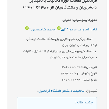
فراتحلیل مقالات حوزه دخانیات با تاکید بر
دانشجویان و دانشگاهیان (از 1380تا 1401)
محورهای موضوعی
:
عمومى
2
*
1
اباذر اشتری مهرجردی
محمدرضا مسجدی
,
1
- استادیار گروه علم و فناوری، پژوهشگاه مطالعات فرهنگی،
اجتماعی و تمدنی، تهران، ایران
2
- استاد گروه بیماری‌های ریوی، مرکز تحقیقات کنترل دخانیات،
جمعیت مبارزه با استعمال دخانیات ایران
تاریخ دریافت : 1402/11/03
تاریخ پذیرش : 1404/03/06
تاریخ انتشار : 1402/11/22
کلید واژه
:
دخانیات
,
دانشجو
,
دانشگاه
,
فراتحلیل.
,
چکیده مقاله
: