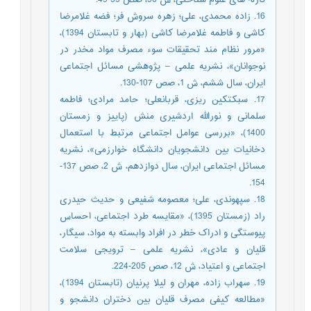
16. زاده محمدی، علی؛ زهره سروش فر؛ فضه غلامرضا
کاشی و فاطمه غلامرضا کاشی (بهار و تابستان 1394)،
«مرور نظام مند تحقیقات سوء مصرف مواد مخدر در
نوجوانان»، نشریه علمی – پژوهشی مسائل اجتماعی
ایران، سال ششم، ش 1، صص 107-130.
17. سبکتکین ریزی، قربانعلی؛ حامد مرادی؛ فاطمه
سلمانی و نورالله اردشیری منش (پاییز و زمستان
1400)، «بررسی عوامل اجتماعی مرتبط با استعمال
دخانیات بین دانشجویان دانشگاه خوارزمی»، نشریه
مسائل اجتماعی ایران، سال دوازدهم، ش 2، صص 137-
154.
18. سپهوندی، علی؛ معصومه شفیعی و حدیث حیدری
راد (زمستان 1395)، «مقایسه طرد اجتماعی، احساس
پیوستگی و ادراک خطر در افراد وابسته به مواد، سیگار،
قلیان و عادی»، نشریه علمی – ترویجی سلامت
اجتماعی و اعتیاد، ش 12، صص 205-224.
19. سهراب زاده، مهران و لیلا پرنیان (تابستان 1394)،
«مطالعه کیفی مصرف قلیان بین دختران دانشجو و