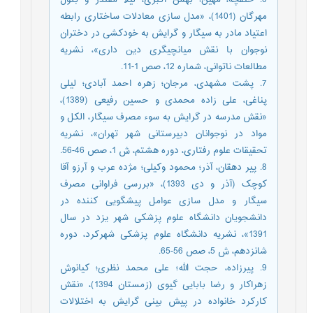
مهرگان (1401)، «مدل سازی معادلات ساختاری رابطه
اعتیاد مادر به سیگار و گرایش به خودکشی در دختران
نوجوان با نقش میانچیگری دین داری»، نشریه
مطالعات ناتوانی، شماره 12، صص 1-11.
7. پشت مشهدی، مرجان؛ زهره احمد آبادی؛ لیلی
پناغی، علی زاده محمدی و حسین رفیعی (1389)،
«نقش مدرسه در گرایش به سوء مصرف سیگار، الکل و
مواد در نوجوانان دبیرستانی شهر تهران»، نشریه
تحقیقات علوم رفتاری، دوره هشتم، ش 1، صص 46-56.
8. پیر دهقان، آذر؛ محمود وکیلی؛ مژده عرب و آرزو آقا
کوچک (آذر و دی 1393)، «بررسی فراوانی مصرف
سیگار و مدل سازی عوامل پیشگویی کننده در
دانشجویان دانشگاه علوم پزشکی شهر یزد در سال
1391»، نشریه دانشگاه علوم پزشکی شهرکرد، دوره
شانزدهم، ش 5، صص 56-65.
9. پیرزاده، حجت الله؛ علی محمد نظری؛ کیانوش
زهراکار و رضا بابایی گیوی (زمستان 1394)، «نقش
کارکرد خانواده در پیش بینی گرایش به اختلالات