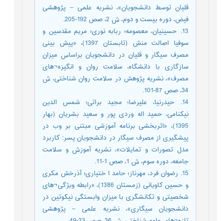
قلیان توسط دانشجویان»، نشریه علمی – پژوهشی
فیض، دوره بیست و دوم، ش 2، صص 192-205.
13. حسینیان، معصومه؛ ربابه نوری؛ مریم مقدسین و
سوفیا اصالت منش (تابستان 1397)، «پیش بینی
مصرف سیگار و قلیان در دانشجویان براساس میزان
سازگاری با دانشگاه، سلامت روان و انگیزه¬های
مصرف»، نشریه پژوهش در سلامت روان شناختی، ش
34، صص 87-101.
14. حیدرنیا، علیرضا؛ مجید براتی؛ شمس الدین
نیکنامی، حمید اله وردی پور و سعید بشریان (بهار
1395)، «اثربخشی برنامه آموزشی مبتنی بر وب در
پیشگیری از مصرف سیگار در دانشجویان پسر: کاربرد
مدل تصورات و تمایلات»، نشریه آموزش و سلامت
جامعه، دوره سوم، ش 1، صص 1-11.
15. رضوان فرد، مهرناز؛ حامد ا ختیاری؛ آذرخش مکری
و حسین کاویانی (زمستان 1386)، «رابطه ویژگی¬های
شخصیتی و تکانشگری با میزان وابستگی نیکوتین در
دانشجویان سیگاری»، نشریه علمی – پژوهشی
تازه¬های علوم شناختی، ش 36، صص 33-49.