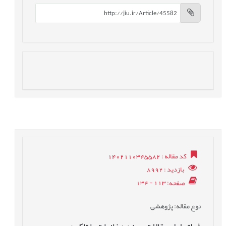
کد مقاله
: 1402110345582
بازدید
: 8992
صفحه
: 113 - 134
نوع مقاله
: پژوهشی