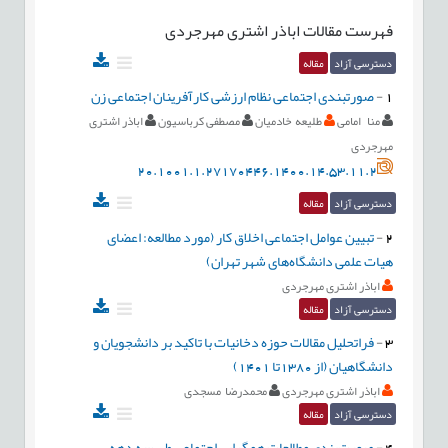
فهرست مقالات
اباذر اشتری مهرجردی
دسترسی آزاد
مقاله
1
-
صورتبندی اجتماعی نظام ارزشی کارآفرینان اجتماعی زن
منا امامی
طلیعه خادمیان
مصطفی کرباسیون
اباذر اشتری
مهرجردی
20.1001.1.27170446.1400.14.53.11.2
دسترسی آزاد
مقاله
2
-
تبیین عوامل اجتماعی اخلاق کار (مورد مطالعه: اعضای
هیات علمی دانشگاه‌های شهر تهران)
اباذر اشتری مهرجردی
دسترسی آزاد
مقاله
3
-
فراتحلیل مقالات حوزه دخانیات با تاکید بر دانشجویان و
دانشگاهیان (از 1380تا 1401)
اباذر اشتری مهرجردی
محمدرضا مسجدی
دسترسی آزاد
مقاله
4
-
صورت‌بندی مطالعات همگرایی اجتماعی طی سه دهه