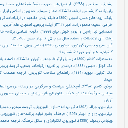
بشارتی، مرتضی (۱۳۹۹)، آینده‌پژوهی ضریب نفوذ شبکه‌ه
پایان‌نامه کارشناسی ارشد، دانشگاه صدا و سیمای جمهوری اسلامی ایران، ت
بلیک، رید؛ هارولدسن، ادوین (1390)، طبقه بندی مفاهیم در ارتباطات، ترجمه مسعود اوحدی، تهران: سروش.
خزاعی، سعید؛ محمودزاده، امیر (۱۳۹۲)،آینده پژوهی، اصفهان: علم آفرین.
شمسایی نیا، رامین و ابوذر خوش بیان (99
رشته¬ای ارتباطات و رسانه، سال سوم، ش 7، بهار، صص 165-213.
گلن، سی و جوجی گوردون، تئودورجی (1390)،
کیقبادی. هنر نهم. دوره 2، شماره 1.
معتمدنژاد، کاظم (1390)، وسایل ارتباط جمعی، تهران: دانشگاه علامه طباطبایی.
مک کوئل، دنیس (1388)، درآمدی بر نظریه ارتباطات جمعی، ترجمۀ پرویز اجلالی، تهران: مرکز مطالعات و تحقیقات رسانهها.
مک کوئین، دیوید (1384)، راهنمای شناخت تلویزیون، تر
سیما.
موذن، کاظم (۱۳۹۸). آمیختگی سیاست و سرگرمی در رسانه؛ بر
سیاسی سرگرم‌کننده دو شبکه ماهواره‌ای فارسی‌زبان و سیمای جمهوری اس
تهران.
میلرسون، جرالد (1392)، فن برنامه¬سازی تلویزیونی، ترجمه مهدی رحیمیان، تهران: سروش.
میلرسون، ج و ج. اوونز (1395)، فرهنگ جامع تولید برنامه¬های تلویزیونی، ترجمه سعید شعبانی، تهران: مارلیک.
ویلیامز، ریموند (1385)، تلویزیون، تکنولوژی و شکل فرهنگ، ترجمه محمد بیگدلی خمسه، تهران: اداره کل پژوهش¬های سیما.