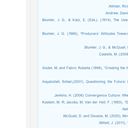
Altman, Ric
Andrew, David
Blumler, J. G., & Katz, E. (Eds.). (1974), The Us
Blumler, J. G. (1966), “Producers’ Attitudes Towa
Blumler, J. G., & McQuail, 
Castells, M. (200
Godet, M. and Fabric Rubella (1996), “Creating the f
Inayatullah, Sohail,(2007), Questioning the Future
Jenkins, H. (2006) Convergence Culture: Whe
Kastein, M. R; Jacobs, M; Van der Hell, F. (1993), “De
Net
McQuail, D. and Deueze, M. (2020), McQ
Mittell, J. (2011)