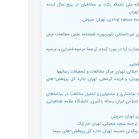
ای سیما رسانه ملی (شبکه یک) بر مخاطبان در پنج سال آینده،
هران.
19)، «گونه¬شناسی برنامه¬های غیرداستانی تلویزیون»، فصلنامه علمی مطالعات میان
 دلفی روش نظاممند برای تضارب آرا در مورد آینده، ترجمۀ مرضیه فخرایی و مرضیه
جمه عصمت گیویان؛ و فریده کرمعلی، تهران: اداره کل پژوهش¬های
رسی ابعاد ساختاری و محتوایی و تحلیل مخاطب در برنامه‌های
لامی ایران، رساله دکتری، دانشگاه علامه طباطبائی،