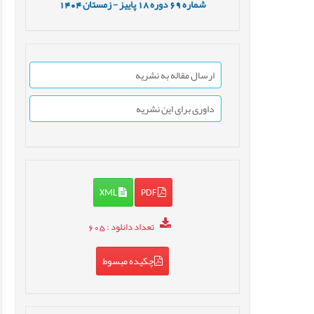
شماره
69
دوره
18
پاییز - زمستان
1404
ارسال مقاله به نشریه
داوری برای این نشریه
XML
PDF
تعداد دانلود
: 605
چکیده مبسوط