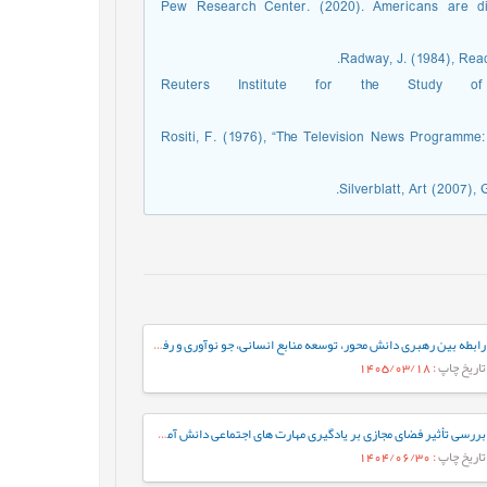
Pew Research Center. (2020). Americans are d
Radway, J. (1984), Read
Reuters Institute for the Study of
Rositi, F. (1976), “The Television News Programme:
Silverblatt, Art (2007)
رابطه بین رهبری دانش محور، توسعه منابع انسانی، جو نوآوری و رفتار کاری خلاقانه با مزیت رقابتی پایدار با نقش میانجی نواوری سازمانی
تاریخ چاپ
: 1405/03/18
بررسی تأثیر فضای مجازی بر یادگیری مهارت های اجتماعی دانش آموزان از دیدگاه معلمان (مطالعه موردی: شهرستان هامون)
تاریخ چاپ
: 1404/06/30