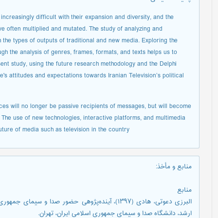
creasingly difficult with their expansion and diversity, and the
e often multiplied and mutated. The study of analyzing and
 the types of outputs of traditional and new media. Exploring the
gh the analysis of genres, frames, formats, and texts helps us to
ent study, using the future research methodology and the Delphi
s attitudes and expectations towards Iranian Television’s political
nces will no longer be passive recipients of messages, but will become
s. The use of new technologies, interactive platforms, and multimedia
uture of media such as television in the country
منابع و مأخذ
:
منابع
البرزی دعوتی، هادی (۱۳۹۷)، آینده‌پژوهی حضور صدا و س
ارشد، دانشگاه صدا و سیمای جمهوری اسلامی ایران، تهران.