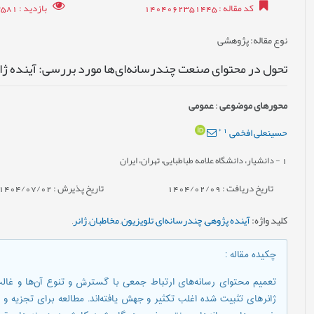
کد مقاله
: 1404062351445
بازدید
: 3581
نوع مقاله
: پژوهشی
تحول در محتوای صنعت چندرسانه‌ای‌ها مورد بررسی: آینده‌ ژانر بر
محورهای موضوعی
:
عمومى
*
1
حسینعلی افخمی
1
- دانشیار، دانشگاه علامه طباطبایی، تهران، ایران
تاریخ دریافت : 1404/02/09
تاریخ پذیرش : 1404/07/02
کلید واژه
:
آینده پژوهی
,
چندرسانه‌ای
,
تلویزیون
,
مخاطبان
,
ژانر
,
چکیده مقاله
:
تعمیم محتوای رسانه‌های ارتباط جمعی با گسترش و تنوع آن‌ها و غالب
ژانرهای تثبیت شده اغلب تکثیر و جهش یافته‌اند. مطالعه برای تجزیه و 