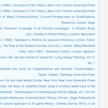
k (1989), Concepts in Film Theory, New York: Oxford University Press.
 (1996), Concepts in Film Theory, New York: Oxford University Press.
es of Mass Communications: Current Perspectives on Gratifications
Research, London: Sage.
rds Television Coverage of an Election Campaign”, in Richard Rose
(ed.), Studies in British Politics, London: Macmillan.
D. (1968), Television in Politics: its uses and influence, London: Faber.
9), The Rise of the Network Society (2nd ed.). London: Wiley-Blackwell.
Fiske, John (1987), Television Culture, London: Methuen.
uture: the use and misuse of scenarios”, Long Range Planning, Vol. 9,
No. 1.
: Methods and Tools for Organizational and Societal Transformation,
Taipei, Taiwan: Tamkang University Press.
re Old and New Media Collide. New York: New York University Press.
lphi, the Issue of reliability Delphi study in primary health care in the
herlands”, Technological Forecasting and Social Change. 44, 315-323.
uail's Media and Communication Theory (7th ed.). Sage Publications.
, ‘A cultural approach to TV genre theory’, Cinema Journal, 40(3): 3–24.