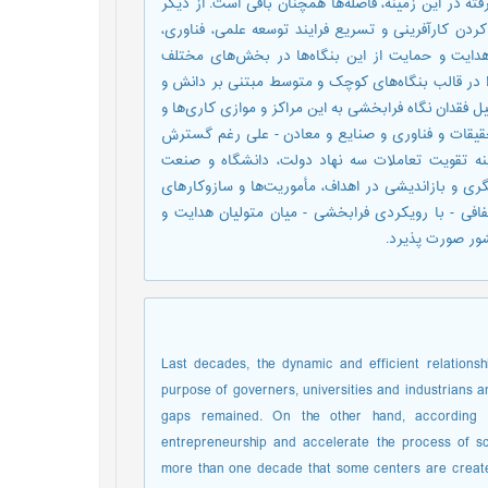
ته در اين زمينه، فاصله‌ها‌ همچنان باقی است. از ديگر
کردن کارآفرينی و تسريع فرايند توسعه علمی، فناوری،
ت و حمايت از اين بنگاه‌ها‌ در بخش‌ها‌ی مختلف
 در قالب بنگاه‌ها‌ی کوچک و متوسط مبتنی بر دانش و
ل فقدان نگاه فرابخشی به اين مراکز و موازی کاری‌ها‌ و
 تحقيقات و فناوری و صنايع و معادن - علی رغم گسترش
ينه تقويت تعاملات سه نهاد دولت، دانشگاه و صنعت
نگری و بازانديشی در اهداف، مأموريت‌ها‌ و سازوکارهای
افی - با رويکردی فرابخشی - ميان متوليان هدايت و
شور صورت پذيرد.
Last decades, the dynamic and efficient relations
purpose of governers, universities and industrians 
gaps remained. On the other hand, according t
entrepreneurship and accelerate the process of scie
more than one decade that some centers are created 