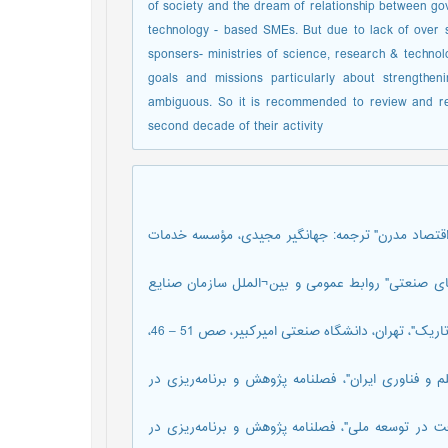
of society and the dream of relationship between go
technology - based SMEs. But due to lack of over s
sponsers- ministries of science, research & technol
goals and missions particularly about strengthen
ambiguous. So it is recommended to review and ret
second decade of their activity
اقتصاد مدرن" ترجمه: جهانگير مجيدی، مؤسسه خدمات
ها‌ی صنعتی" روابط عمومی و بين¬الملل سازمان صنايع
3. شفيعی، مسعود، "ارتباط دانشگاه و صنعت؛ آينده‌ای تابناک، پيشينه‌ای تاريک"، تهران، دانشگاه صنعتی اميرکبير، صص 51 – 46،
م و فناوری ايران"، فصلنامه پژوهش و برنامه‌ريزی در
عت در توسعه ملی"، فصلنامه پژوهش و برنامه‌ريزی در