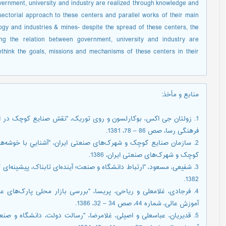
vernment, university and industry are realized through knowledge and
ectorial approach to these centers and parallel works of their main
ogy and industries & mines- despite the spread of these centers, the
ing the relation between government, university and industry are
hink the goals, missions and mechanisms of these centers in their
منابع و مأخذ
:
1. زولتان جی اکس، بوکارلسون و روی توريک، "نقش صنايع کوچک در 
فرهنگی رسا، صص 86 – 78، 1381.
2. سازمان صنايع کوچک و شهرک‌ها‌ی صنعتی ايران، "آشنايي با خوشه‌
کوچک و شهرک‌ها‌ی صنعتی ايران، 1386.
1382.
4. فرجادی، غلامعلی و رياحی، پريسا، "بررسی بازار محلی پارک‌ها‌ی عل
آموزش عالی، شماره 44، صص 34 – 32، 1386.
5. قديريان، عباسعلی و اصيلی، غلامرضا، "رسالت دولت، دانشگاه و صن