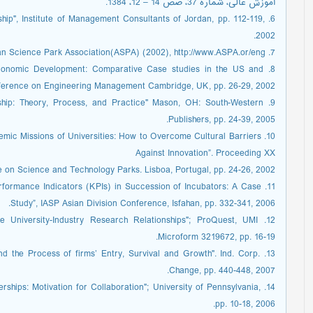
آموزش عالی، شماره 37، صص 14 – 12، 1384.
rship", Institute of Management Consultants of Jordan, pp. 112-119,
2002.
7. Asian Science Park Association(ASPA) (2002), http://www.ASPA.or/eng/
l Economic Development: Comparative Case studies in the US and
ference on Engineering Management Cambridge, UK, pp. 26-29, 2002.
rship: Theory, Process, and Practice" Mason, OH: South-Western
Publishers, pp. 24-39, 2005.
cademic Missions of Universities: How to Overcome Cultural Barriers
Against Innovation”. Proceeding XX
on Science and Technology Parks. Lisboa, Portugal, pp. 24-26, 2002.
Performance Indicators (KPIs) in Succession of Incubators: A Case
Study”, IASP Asian Division Conference, Isfahan, pp. 332-341, 2006.
tive University-Industry Research Relationships"; ProQuest, UMI
Microform 3219672, pp. 16-19.
p and the Process of firms’ Entry, Survival and Growth". Ind. Corp.
Change, pp. 440-448, 2007.
tnerships: Motivation for Collaboration"; University of Pennsylvania,
pp. 10-18, 2006.