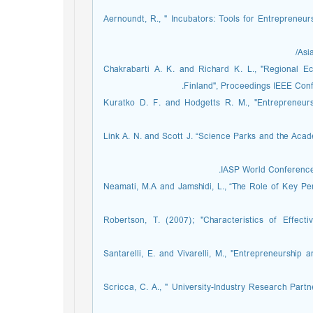
6. Aernoundt, R., " Incubators: Tools for Entrepreneu
8. Chakrabarti A. K. and Richard K. L., "Regiona
Finland", Proceedings IEEE Con
9. Kuratko D. F. and Hodgetts R. M., "Entrepreneu
10. Link A. N. and Scott J. “Science Parks and the A
IASP World Conference 
11. Neamati, M.A and Jamshidi, L., “The Role of Key 
12. Robertson, T. (2007); "Characteristics of Effec
13. Santarelli, E. and Vivarelli, M., "Entrepreneurshi
14. Scricca, C. A., " University-Industry Research Par