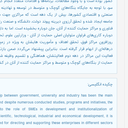
کشور بوده است و با وجود مطالعات، برنامه‌ها‌ و اقدامات متعدد انجام گرف
سو، با توجه به جايگاه بنگاه‌ها‌ی کوچک و متوسط در توسعه و نهادينه 
صنعتی و اقتصادی کشورها، بيش از يک دهه است که مراکزی جهت هداي
جامعه ايجاد شده و تحقق آرزوی ديرينه پيوند دولت، دانشگاه و صنعت را
فناوری و مراکز حمايت کننده از آنان، جان دوباره بخشيده است. اما به دلي
دوباره کاری‌ها‌ی فراوان متوليان اصلی حمايت از آنان - وزارتين علوم،
روزافزون مراکز فوق، تحقق اهداف و مأموريت هایشان به ويژه در زم
در‌ها‌له‌ای از ابهام قرار گرفته است. بنابراين پيشنهاد می‌گردد ضمن باز
فعاليت اين مراکز در دهه دوم فعاليتشان، هماهنگی و تقسيم وظيفه شف
حمايت از بنگاه‌ها‌ی کوچک و متوسط و مراکز حمايت کننده از آنان در ک
چکیده انگلیسی
:
hip between government, university and industry has been the main
and despite numerous conducted studies, programs and initiatives, the
o the role of SMEs in development and institutionalization of
ntific, technological, industrial and economical development, it is
for directing and supporting these enterprises in different sectors