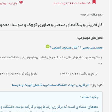
کد مقاله
: 202005136602
بازدید
: 37575
نوع مقاله
: ترجمه
کارآفرينی و بنگاه‌ها‌ی صنعتی و فناوری کوچک و متوسط: محدودي
محورهای موضوعی
:
2
*
1
محمدعلی نعمتی
مسعود شفیعی
,
1
- گروه مدیریت آموزش عالی، دانشکده روان شناسی وعلوم تربیتی، دانشگاه علامه طباط
-
2
تاریخ دریافت : 1399/02/24
تاریخ پذیرش : 1399/09/23
کلید واژه
:
کارآفرينی
,
دولت
,
دانشگاه
,
صنعت و بنگاه‌ها‌ی کوچک و متوسط
,
چکیده مقاله
:
دهه‌ها‌ی متمادی است که برقراری ارتباط پويا و کارآمد دولت، دانشگاه