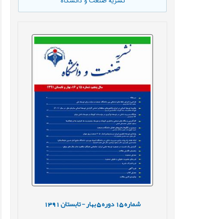
نشریه صنعت و دانشگاه
شماره
15
دوره
5
بهار - تابستان
1391