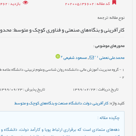
کد مقاله
: 202005136602
بازدید
: 37462
نوع مقاله
: ترجمه
کارآفرينی و بنگاه‌ها‌ی صنعتی و فناوری کوچک و متوسط: محدودي
محورهای موضوعی
:
2
*
1
محمدعلی نعمتی
مسعود شفیعی
,
1
- گروه مدیریت آموزش عالی، دانشکده روان شناسی وعلوم تربیتی، دانشگاه علامه طباط
-
2
تاریخ دریافت : 1399/02/24
تاریخ پذیرش : 1399/09/23
کلید واژه
:
کارآفرينی
,
دولت
,
دانشگاه
,
صنعت و بنگاه‌ها‌ی کوچک و متوسط
,
چکیده مقاله
:
دهه‌ها‌ی متمادی است که برقراری ارتباط پويا و کارآمد دولت، دانشگاه