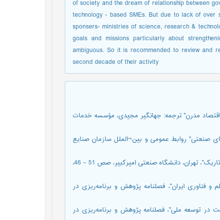
of society and the dream of relationship between go
technology - based SMEs. But due to lack of over s
sponsers- ministries of science, research & technol
goals and missions particularly about strengthen
ambiguous. So it is recommended to review and ret
second decade of their activity
اقتصاد مدرن" ترجمه: جهانگير مجيدی، مؤسسه خدمات
ها‌ی صنعتی" روابط عمومی و بين¬الملل سازمان صنايع
3. شفيعی، مسعود، "ارتباط دانشگاه و صنعت؛ آينده‌ای تابناک، پيشينه‌ای تاريک"، تهران، دانشگاه صنعتی اميرکبير، صص 51 – 46،
م و فناوری ايران"، فصلنامه پژوهش و برنامه‌ريزی در
عت در توسعه ملی"، فصلنامه پژوهش و برنامه‌ريزی در