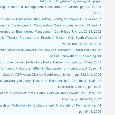
آموزش عالی، شماره 37، صص 14 – 12، 1384.
rship", Institute of Management Consultants of Jordan, pp. 112-119,
2002.
7. Asian Science Park Association(ASPA) (2002), http://www.ASPA.or/eng/
l Economic Development: Comparative Case studies in the US and
ference on Engineering Management Cambridge, UK, pp. 26-29, 2002.
rship: Theory, Process, and Practice" Mason, OH: South-Western
Publishers, pp. 24-39, 2005.
cademic Missions of Universities: How to Overcome Cultural Barriers
Against Innovation”. Proceeding XX
on Science and Technology Parks. Lisboa, Portugal, pp. 24-26, 2002.
Performance Indicators (KPIs) in Succession of Incubators: A Case
Study”, IASP Asian Division Conference, Isfahan, pp. 332-341, 2006.
tive University-Industry Research Relationships"; ProQuest, UMI
Microform 3219672, pp. 16-19.
p and the Process of firms’ Entry, Survival and Growth". Ind. Corp.
Change, pp. 440-448, 2007.
tnerships: Motivation for Collaboration"; University of Pennsylvania,
pp. 10-18, 2006.