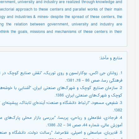
vernment, university and industry are realized through knowledge and
ectorial approach to these centers and parallel works of their main
ogy and industries & mines- despite the spread of these centers, the
ing the relation between government, university and industry are
hink the goals, missions and mechanisms of these centers in their
منابع و مأخذ
:
1. زولتان جی اکس، بوکارلسون و روی توريک، "نقش صنايع کوچک در 
فرهنگی رسا، صص 86 – 78، 1381.
2. سازمان صنايع کوچک و شهرک‌ها‌ی صنعتی ايران، "آشنايي با خوشه‌
کوچک و شهرک‌ها‌ی صنعتی ايران، 1386.
1382.
4. فرجادی، غلامعلی و رياحی، پريسا، "بررسی بازار محلی پارک‌ها‌ی عل
آموزش عالی، شماره 44، صص 34 – 32، 1386.
5. قديريان، عباسعلی و اصيلی، غلامرضا، "رسالت دولت، دانشگاه و صن