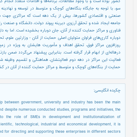
کشور بوده است و با وجود مطالعات، برنامه‌ها‌ و اقدامات متعدد انجام گرف
سو، با توجه به جايگاه بنگاه‌ها‌ی کوچک و متوسط در توسعه و نهادينه 
صنعتی و اقتصادی کشورها، بيش از يک دهه است که مراکزی جهت هداي
جامعه ايجاد شده و تحقق آرزوی ديرينه پيوند دولت، دانشگاه و صنعت را
فناوری و مراکز حمايت کننده از آنان، جان دوباره بخشيده است. اما به دلي
دوباره کاری‌ها‌ی فراوان متوليان اصلی حمايت از آنان - وزارتين علوم،
روزافزون مراکز فوق، تحقق اهداف و مأموريت هایشان به ويژه در زم
در‌ها‌له‌ای از ابهام قرار گرفته است. بنابراين پيشنهاد می‌گردد ضمن باز
فعاليت اين مراکز در دهه دوم فعاليتشان، هماهنگی و تقسيم وظيفه شف
حمايت از بنگاه‌ها‌ی کوچک و متوسط و مراکز حمايت کننده از آنان در ک
چکیده انگلیسی
:
hip between government, university and industry has been the main
and despite numerous conducted studies, programs and initiatives, the
o the role of SMEs in development and institutionalization of
ntific, technological, industrial and economical development, it is
for directing and supporting these enterprises in different sectors