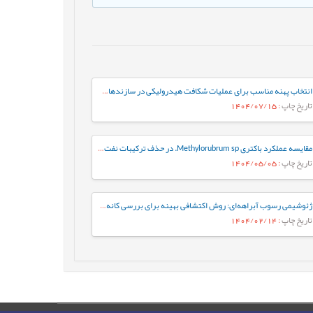
انتخاب پهنه مناسب برای عملیات شکافت هیدرولیکی در سازندهای ایلام و سروک در یکی از چاه-های نفتی میادین جنوب غربی ایران
تاریخ چاپ
: 1404/07/15
مقایسه عملکرد باکتری Methylorubrum sp. در حذف ترکیبات نفت خام به‌صورت آزاد و تثبیت‌شده: رویکردی بر پایه فعالیت آنزیم‌های کلیدی
تاریخ چاپ
: 1404/05/05
ژئوشیمی رسوب آبراهه‌ای: روش اکتشافی بهینه برای بررسی کانه‌زایی مس در گستره چاه رستم، جنوب بیرجند
تاریخ چاپ
: 1404/02/14