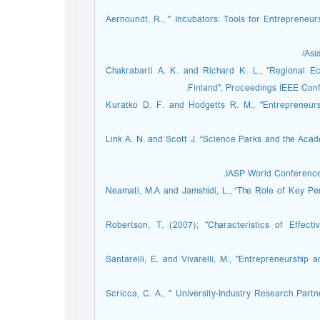
6. Aernoundt, R., " Incubators: Tools for Entrepreneu
8. Chakrabarti A. K. and Richard K. L., "Regiona
Finland", Proceedings IEEE Con
9. Kuratko D. F. and Hodgetts R. M., "Entrepreneu
10. Link A. N. and Scott J. “Science Parks and the A
IASP World Conference 
11. Neamati, M.A and Jamshidi, L., “The Role of Key 
12. Robertson, T. (2007); "Characteristics of Effec
13. Santarelli, E. and Vivarelli, M., "Entrepreneurshi
14. Scricca, C. A., " University-Industry Research Par