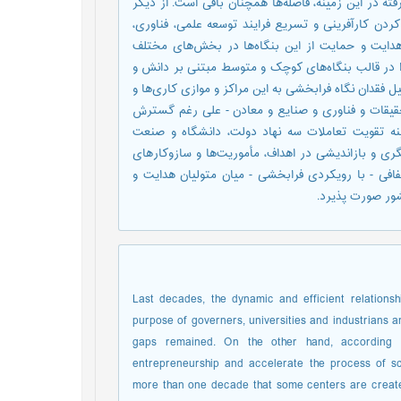
ته در اين زمينه، فاصله‌ها‌ همچنان باقی است. از ديگر
کردن کارآفرينی و تسريع فرايند توسعه علمی، فناوری،
ت و حمايت از اين بنگاه‌ها‌ در بخش‌ها‌ی مختلف
 در قالب بنگاه‌ها‌ی کوچک و متوسط مبتنی بر دانش و
ل فقدان نگاه فرابخشی به اين مراکز و موازی کاری‌ها‌ و
 تحقيقات و فناوری و صنايع و معادن - علی رغم گسترش
ينه تقويت تعاملات سه نهاد دولت، دانشگاه و صنعت
نگری و بازانديشی در اهداف، مأموريت‌ها‌ و سازوکارهای
افی - با رويکردی فرابخشی - ميان متوليان هدايت و
شور صورت پذيرد.
Last decades, the dynamic and efficient relations
purpose of governers, universities and industrians 
gaps remained. On the other hand, according t
entrepreneurship and accelerate the process of scie
more than one decade that some centers are created 