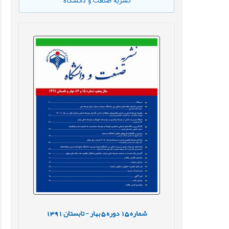
نشریه صنعت و دانشگاه
شماره
15
دوره
5
بهار - تابستان
1391