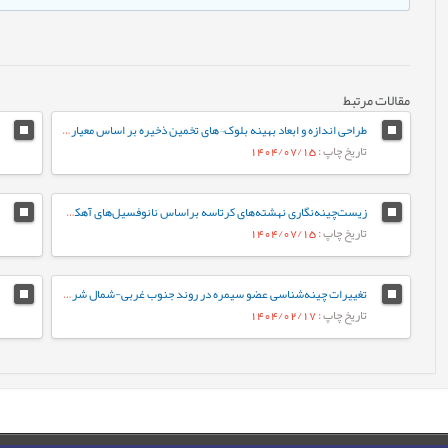
مقالات مرتبط
طراحی اندازه و ابعاد بهینه بلوک¬های تخمین ذخیره بر اساس معیارهای مختلف (مورد مطالعه: کانسار طلای زرزیمای موچش)
تاریخ چاپ
: 1404/07/15
زیست‌چینه‌نگاری نهشته‌های کرتاسه براساس نانوفسیل‌های آهکی در برش کوهبنان (شمال غرب کرمان، حوضه رسوبی ایران مرکزی)
تاریخ چاپ
: 1404/07/15
تغییرات چینه‌شناسی عضو سیمره در روند جنوب غربی-شمال شرقی زیرزون ساختاری لرستان، حوضه زاگرس
تاریخ چاپ
: 1404/02/17