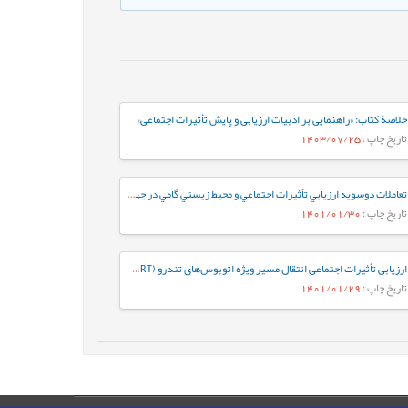
خلاصۀ کتاب: «راهنمایی بر ادبیات ارزیابی و پایش تأثیرات اجتماعی»
تاریخ چاپ
: 1403/07/25
تعاملات دوسويه ارزيابي تأثيرات اجتماعي و محيط زيستي گامي در جهت توسعه پايدار (گفتگو با «دکتر اسماعيل صالحي»)
تاریخ چاپ
: 1401/01/30
ارزیابی تأثیرات اجتماعی انتقال مسیر ویژه اتوبوس‌های تندرو (BRT) در خیابان مولوی
تاریخ چاپ
: 1401/01/29