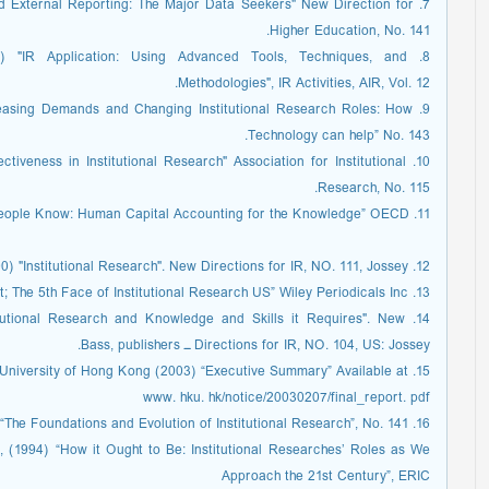
 and External Reporting: The Major Data Seekers" New Direction for
Higher Education, No. 141.
7) "IR Application: Using Advanced Tools, Techniques, and
Methodologies", IR Activities, AIR, Vol. 12.
reasing Demands and Changing Institutional Research Roles: How
Technology can help” No. 143.
ectiveness in Institutional Research" Association for Institutional
Research, No. 115.
11. OECD (1996) “Measuring what People Know: Human Capital Accounting for the Knowledge” OECD.
12. Olsen, Deborah (2000) "Institutional Research". New Directions for IR, NO. 111, Jossey ـ Bass. A Wiley Company.
13. Serban, A. M. (2002) “Knowledge Management; The 5th Face of Institutional Research US” Wiley Periodicals Inc.
nstitutional Research and Knowledge and Skills it Requires". New
Directions for IR, NO. 104, US: Jossey ـ Bass, publishers.
15. University of Hong Kong (2003) “Executive Summary” Available at:
www. hku. hk/notice/20030207/final_report. pdf
16. Volkwein, J. Fredericks, (2008) “The Foundations and Evolution of Institutional Research”, No. 141.
er, (1994) “How it Ought to Be: Institutional Researches’ Roles as We
Approach the 21st Century”, ERIC