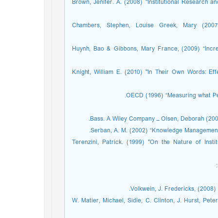
7. Brown, Jenifer. A. (2008) "Institutional Research
8. Chambers, Stephen, Louise Greek, Mary (200
9. Huynh, Bao & Gibbons, Mary France, (2009) “Inc
10. Knight, William E. (2010) "In Their Own Words: Eff
14. Terenzini, Patrick. (1999) "On the Nature of I
W. Matier, Michael, Sidle, C. Clinton, J. Hurst, Pet