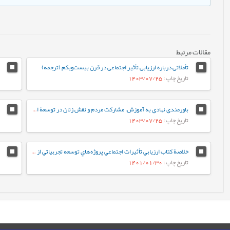
مقالات مرتبط
تأملاتی درباره ارزیابی تأثیر اجتماعی در قرن بیست‌ویکم (ترجمه)
تاریخ چاپ
: 1403/07/25
باورمندی نهادی به آموزش، مشارکت مردم و نقش زنان در توسعۀ ارزیابی تأثیرات اجتماعی در روستاها (گفت‌وگو با «دکتر علی نوذرپور»)
تاریخ چاپ
: 1403/07/25
خلاصة کتاب ارزيابي تأثيرات اجتماعي پروژه هاي توسعه تجربياتي از هند و ديگر کشورهاي آسيايي
تاریخ چاپ
: 1401/01/30