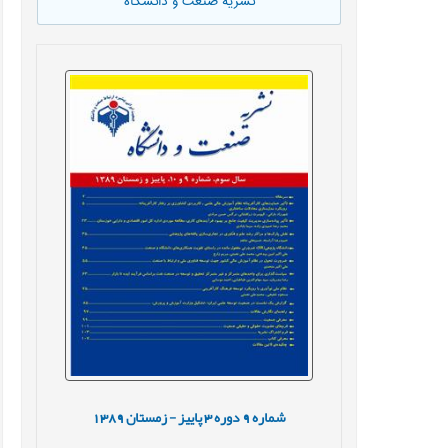
نشریه صنعت و دانشگاه
شماره
9
دوره
3
پاییز - زمستان
1389