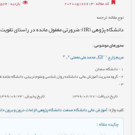
کد مقاله
: 202005166613
بازدید
: 30574
نوع مقاله
: ترجمه
دانشگاه پژوهی (IR)؛ ضرورتی مغفول مانده در راستای تقویت همکاری‌های دانشگاه و صنعت
محورهای موضوعی
:
3
2
*
1
مریم زارع
محمدعلی نعمتی
,
,
1
- دانشگاه سمنان
2
- گروه مدیریت آموزش عالی، دانشکده روان شناسی وعلوم تربیتی، دانشگاه علامه طباط
-
3
تاریخ دریافت : 1399/02/27
تاریخ پذیرش : 1399/09/23
کلید واژه
:
آموزش عالی
,
دانشگاه
,
صنعت
,
دانشگاه پژوهی
,
الزامات درون و برون دا
چکیده مقاله
: