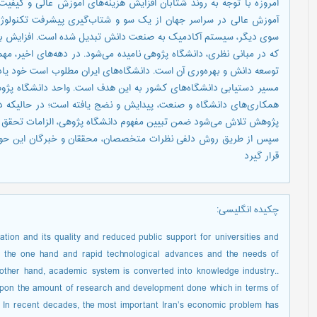
امروزه با توجه به روند شتابان افزایش هزینه‌های آموزش عالی و کیفیت
آموزش عالی در سراسر جهان از یک سو و شتاب‌گیری پیشرفت تکنولوژ
سوی دیگر، سیستم آکادمیک به صنعت دانش تبدیل شده است. افزایش بهره‌
که در مبانی نظری، دانشگاه پژوهی نامیده می‌شود. در دهه‌های اخیر، مهم
توسعه دانش و بهره‌وری آن است. دانشگاه‌های ایران مطلوب است خود یاد
مسير دستيابی دانشگاه‌های کشور به این هدف است. واحد دانشگاه پژوهی
همکاری‌های دانشگاه و صنعت، پيدايش و نضج یافته است؛ در حالیکه در
پژوهش تلاش می‌شود ضمن تبیین مفهوم دانشگاه پژوهی، الزامات تحقق آ
سپس از طریق روش دلفی نظرات متخصصان، محققان و خبرگان این حوزه 
قرار گیرد
چکیده انگلیسی
:
ation and its quality and reduced public support for universities and
on the one hand and rapid technological advances and the needs of
other hand, academic system is converted into knowledge industry..
 upon the amount of research and development done which in terms of
rch. In recent decades, the most important Iran’s economic problem has