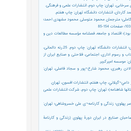
انی برای اقتصاد تکاملی؛ مترجمان محمود متوسلی محمود مشهدی احمد؛
نورث ایرانی بود)؛ اقتصاد و جامعه، فصلنامه مؤسسه مطالعات دین و
24.رضوی، دکترسیدمصطفی و اکبری، دکتر مرتضی (1392)؛ نظام نوآوری؛ انتشارات دانشگاه تهران: چاپ دوم. 25.رنه دالمانی،
ی، آداب و رسوم اداری، اجتماعی، فلاحتی و صنایع ایران از
ن: موسسه امیرکبیر.
ماد؛ ترجمه: لادن رهبری، محمود شارع¬پور و سجاد فاضلی، تهران:
اسی در داستانها شاهنامه)؛ تهران: چاپ دوم، شرکت انتشارات علمی
یع در ایران عصر پهلوی؛ زندگی و کارنامه¬ی علی خسروشاهی؛ تهران:
 فریدون (1396)؛ موقعیت تجار و صاحبان صنایع در ایران دورۀ پهلوی (زندگی و کارنامۀ