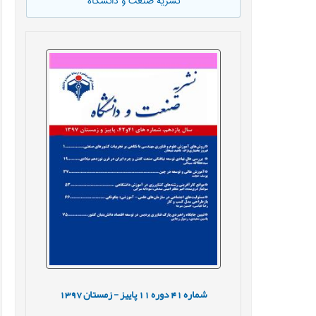
نشریه صنعت و دانشگاه
شماره
41
دوره
11
پاییز - زمستان
1397