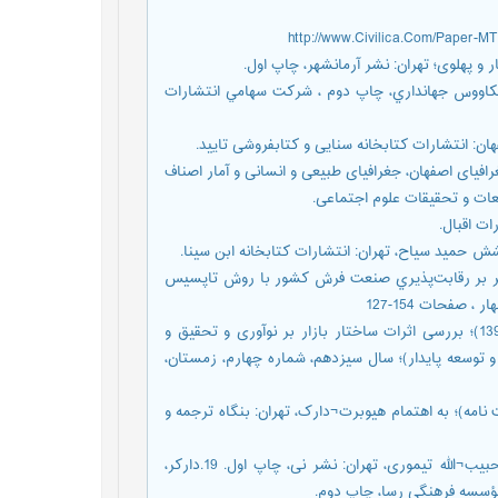
و ايرانيان؛ترجمه كيكاووس جهانداري، چاپ دوم ، شركت سهامي انتشارات
ار اصفهان، میرزا حسین خان پسر محمد ابراهیم خان(1342)؛ جغرافیای اصفهان، جغرافیای طبیعی و انسانی و آمار اصناف
ات و تحقیقات علوم اجتماعی.
نیما(1390)؛ رﺗﺒﻪ بندی ﻋﻮاﻣﻞ ﻣﺆﺛﺮ ﺑﺮ رﻗﺎﺑﺖﭘﺬﻳﺮي ﺻﻨﻌﺖ ﻓﺮش ﻛﺸﻮر ﺑﺎ روش ﺗﺎﭘﺴﻴﺲ
صفحات 154-127
16.خداداد کاشی، فرهاد؛ زراءنژاد، منصور و یوسفی حاجی آبادی، رضا(1392)؛ بررسی اثرات ساختار بازار بر نوآوری و تحقیق و
 توسعه پایدار)؛ سال سیزدهم، شماره چهارم، زمستان،
طوسی (1347)؛ سیرالملوک (سیاست نامه)؛ به اهتمام هیوبرت¬دارک، تهران: بنگاه ترجمه و
18.داب، موریس (1379)؛ مطالعاتی در زاد و رشد سرمایه داری؛ ترجمه حبیب¬الله تیموری، تهران: نشر نی، چاپ اول. 19.دارکر،