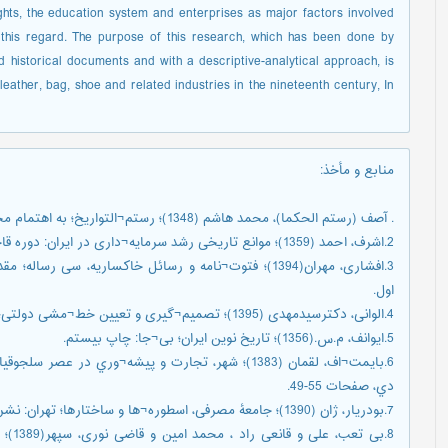
ghts, the education system and enterprises as major factors involved
 this regard. The purpose of this research, which has been done by
d historical documents and with a descriptive-analytical approach, is
leather, bag, shoe and related industries in the nineteenth century, In
منابع و مأخذ
:
. آصف (رستم الحکما)، محمد هاشم (1348)؛ رستم¬التواریخ؛ به اهتمام محمد مشیری، تهران: بی¬نا.
2.اشرف، احمد (1359)؛ موانع تاریخی رشد سرمایه¬داری در ایران: دوره قاجاریه؛ تهران: چاپ اول، انتشارات زمینه.
3.افشاری، مهران(1394)؛ فتوت¬نامه و رسائل خاکساریه، س
اول.
4.الوانی، دکترسیدمهدی (1395)؛ تصمیم¬گیری و تعیین خط¬مشی دولتی؛ ویراست 3، تهران: انتشارات سمت، چاپ بیستم.
5.ایوانف، م.س.(1356)؛ تاریخ نوین ایران؛ بی¬جا: چاپ بیستم.
دي، صفحات 55-49.
7.بودریار، ژان (1390)؛ جامعۀ مصرفی، اسطوره¬ها و ساختارها؛ تهران: نشر ثالث، چاپ سوم.
8.بی 