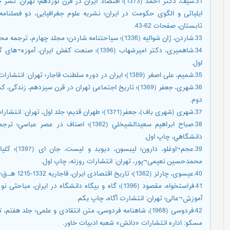
تابستان، صفحات 62-43.
33.شاردن، ژان شوالیه (1336)؛ سیاحتنامه شاردن؛ مجلد چهارم، ترجمه محمد عباسی، تهران، موسسه مطبوعاتی امیرکبیر.
34.شاهمیری، دکتر امیرشهاب (1396)؛ صنعت کفش ا
اول.
35.شمیم، علی اصغر (1389)؛ ایران در دوره سلطنت قاجار؛ تهران: انتشارات بهزاد، چاپ دوم.
36.شهری، جعفر (1369)؛ تاریخ اجتماعی تهران در قرن سیزدهم
دوم.
37.شهری (شهری باف)، جعفر(1371)؛ طهران قدیم؛ جلد اول، تهران: انتشارات معین، چاپ سوم.
38.صباح ابراهيم سعيدالشيخلي (1362)؛ اصنا
دانشگاهي، چاپ اول.
39.عجم¬اوغلو
محمدحسین نعیمی¬پور، تهران: انتشارات روزنه، چاپ اول.
40.عیسوی، چارلز (1362)؛ تاریخ اقتصادی ایران، قاجاریه 1332-1215 هـ.ق؛ یعقوب آژند، تهران: نشر گستره، چاپ اول.
41.فراستخواه، مقصود (1396)؛ گاه و بیگاه دانشگاه در ا
آموزش¬عالی؛ تهران: انتشارت آگاه، چاپ یکم.
42.فردوسی (1968)، شاهنامه فردوسی، متن انتقادی و علمی؛ جلد
مسکو: اداره انتشارات «دانش» شعبه ادبیات خاور.