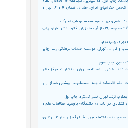
31.سیف، دکتر احمد (1373)؛ اقتصاد ایران در قرن نوزدهم؛ تهران: نشر چشمه، چاپ اول. 32.سینایی، سیدعطاءالله (1385)؛ نظام
ایلیاتی و الگوی حکومت در ایران؛ نشریه علوم جغرافیایی، دو فصلنامه انجمن جغرافیای ایران، جلد 5، شماره 6 و 7، بهار و
یران، آموزه¬های گذشته، چشم¬انداز آینده؛ تهران: کانون نشر علوم، چاپ
، زندگی، کسب و کار ... ؛ تهران: موسسه خدمات فرهنگی رسا، چاپ
ف در عصر عباسي؛ ترجمه دکتر هادي عالم¬زاده، تهران: انتشارات مرکز نشر
، دارون؛ لیبسون، دیوید و لیست، جان ای (1397)؛ کلیات علم اقتصاد؛ ترجمه سیدعلیرضا بهشتی-شیرازی و
یران، مباحثی نو و انتقادی در باب در دانشگاه¬پژوهی، مطالعات علم و
 هفتم، تصحیح متن باهتمام م.ن. عثمانوف، زیر نظر ع. نوشین،