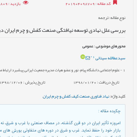
کد مقاله
: 201904098709
بازدید
: 24809
نوع مقاله
: ترجمه
بررسی علل نهادی توسعه نیافتگی صنعت کفش و چرم ایران در
محورهای موضوعی
:
عمومى
*
1
سیدعطالله سینائی
1
- علوم اجتماعی دانشگاه پیام¬نور و عضو هیات مدیره جمعیت ایرانی پیشبرد ارتباط 
تاریخ دریافت : 1398/01/20
تاریخ پذیرش : 1398/12/06
کلید واژه
:
نهاد
,
فناوری
,
صنعت کیف
,
کفش و چرم
,
ایران
,
چکیده مقاله
:
امروزه تأثیر ایران در دو قرن گذشته، در مصاف صنعتی با غرب و شرق، نه ت
بازار خود را حفظ نماید. غرب و شرق در دوره های متفاوتی یورش های مهیبی