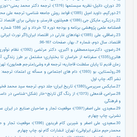
20. دوران، دانیل؛ نظریه سیستمها (1376)؛ ترجمه دکتر محمد یمنی¬دوزی سرخابی، تهران: چاپ دوم، انتشارات علمی و فرهنگی.
21.دورکیم، داوید امیل (1385)؛ قواعد روش جامعه شناسی؛ ترجمه علی محمد کاردان، انتشارات دانشگاه تهران: چاپ هفتم.
22.ردزیکی، مایکل جی.(1386)؛ همیلتون، فارستر، و بنی
فصلنامه علمی پژوهشی برنامه و بودجه دوره 12 خرداد و تیر 1386 شماره 103؛ صفحات 154-85
23.رضاقلی، علی (1385)؛ نهادهای غارتی در اقتصاد ایران(اگر 
اقتصاد، سال دوم، شماره 7، بهار، صفحات 167-96.
هانری(1335)؛ سفرنامه از خراسان تا بختیاری؛ مشتمل بر طرز زندگ
زمان قدیم تا پایان سلطنت قاجاریه؛ ترجمه فره وشی(مترجم همایون)؛ تهرا
26.روثستاین، بو (1393)؛ دام های اجتماعی و مسأله ی اعت
نشر آگه، چاپ اول.
27.سايكس سرپرسي(1380)؛ تاريخ ايران؛ جلد دوم، ترجمه سيد محمد فخر داعي¬گيلاني، چاپ هفتم، انتشارات افسون، تهران.
28.سرامی، قدمعلی (1373)؛ از رنگ گل تارنج¬خار (شکل¬شن
و فرهنگی.
29.سعیدی، علی اصغر(1397)؛ موقعیت تجار و صاحبان صنا
نشرنی، چاپ چهارم.
30.سعیدی، علی اصغر و شیرین کام
محمدرحیم متقی ایراوانی)؛ تهران: انشارات گام نو، چاپ چهارم.