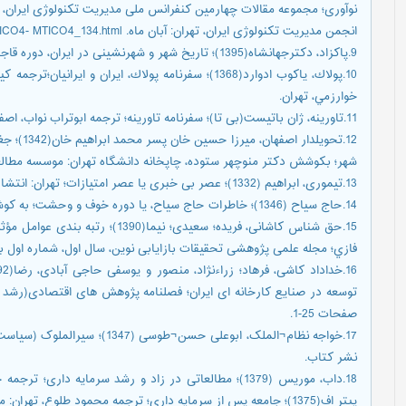
نوآوری؛ مجموعه مقالات چهارمین کنفرانس ملی مدیریت تکنولوژی ایران،
انجمن مدیریت تکنولوژی ایران، تهران: آبان ماه. http://www.Civilica.Com/Paper-MTICO4- MTICO4_134.html
9.پاکزاد، دکترجهانشاه(1395)؛ تاریخ شهر و شهرنشینی در ایران، دوره قاجار و پهلوی؛ تهران: نشر آرمانشهر، چاپ اول.
10.پولاك، ياكوب ادوارد(1368)؛ سفرنامه پولاك، ايران 
خوارزمي، تهران.
11.تاورینه، ژان باتیست(بی تا)؛ سفرنامه تاورینه؛ ترجمه ابوتراب نواب، اصفهان: انتشارات کتابخانه سنایی و کتابفروشی تایید.
12.تحویلد
شهر؛ بکوشش دکتر منوچهر ستوده، چاپخانه دانشگاه تهران: موسسه مطالع
13.تیموری، ابراهیم (1332)؛ عصر بی خبری یا عصر امتیازات؛ تهران: انتشارات اقبال.
14.حاج سیاح (1346)؛ خاطرات حاج سیاح، یا دوره خوف و وحشت؛ به کوشش حمید سیاح، تهران: انتشارات کتابخانه ابن سینا.
15.حق شناس کاشانی، فریده؛ سعیدی؛ 
ﻓﺎزي؛ مجله علمی پژوهشی تحقیقات بازایابی نوین، سال اول، شماره اول بهار ، 
توسعه در صنایع کارخانه ای ایران؛ فصلنامه پژوهش های اقتصادی(رشد و
صفحات 25-1.
17.خواجه نظام¬الملک، ابوعلی حسن¬
نشر کتاب.
پیتر اف(1375)؛ جامعه پس از سرمایه داری؛ ترجمه محمود طلوع، تهران: مؤسسه فرهنگی رسا، چاپ دوم.