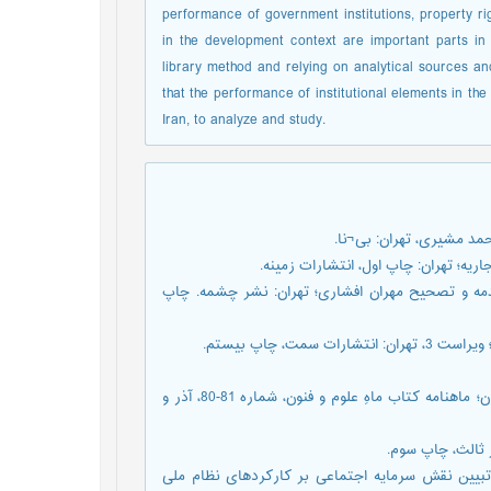
performance of government institutions, property ri
in the development context are important parts in
library method and relying on analytical sources an
that the performance of institutional elements in the 
Iran, to analyze and study.
ی رساله؛ مقدمه و تصحیح مهران افشاری؛ تهران: نشر چشمه. چاپ
6.بايمت‌‌¬اف، لقمان (1383)؛ شهر، تجارت و پيشه¬وري در عصر سلجوقيان؛ ماهنامه كتاب ماهِ علوم و فنون، شماره 81-80، آذر و
تعب، علی و قانعی راد ، محمد امین و قاضی نوری، سپهر(1389)؛ تبیین نقش سرمایه اجتماعی بر کارکردهای نظام ملی