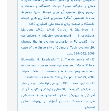
خصوصی دولت برای تعامل دانشگاه و صنعت محور 5
نقش و جایگاه موجود دولت، دانشگاه و صنعت و
ترسیم وضع مطلوب آن برای توسعه ملی؛ مجموعه
مقالات هفتمین کنگره سراسری همکاری های دولت،
دانشگاه و صنعت برای توسعه ملی، اصفهان، 1382
11- Marques J.P.C., J.M.G. Carac¸ H. Diz, How
canuniversity–industry–government interactions
change the innovation scenario in Portugal?—the
case of the University of Coimbra, Technovation, 26,
pp. 534–542, 2009..
12- Etzkowitz, H., Leydesdorff, L, The dynamics of
innovation: from national systems and “Mode 2” to a
Triple Helix of university – industry–government
relations. Research Policy, 29, pp. 109–123, 2000
13- عابدی، احمد، (1383)، بررسی فراتحلیل عوامل موثر
بر افزایش کاربست یافته‌های پژوهشی، کاربرد آن در
آموزش و پرورش استان اصفهان، طرح تحقیقاتی
شورای تحقیقات سازمان آموزش و پرورش استان
اصفهان.