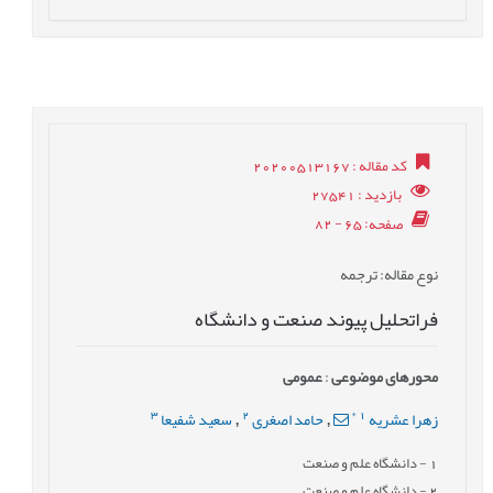
کد مقاله
: 20200513167
بازدید
: 27541
صفحه
: 65 - 82
نوع مقاله
: ترجمه
فراتحلیل پیوند صنعت و دانشگاه
محورهای موضوعی
:
عمومى
3
2
*
1
زهرا عشریه
حامد اصغری
سعید شفیعا
,
,
1
- دانشگاه علم و صنعت
2
- دانشگاه علم و صنعت