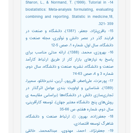
14- Sharon, L., & Normand, T. (1999). Tutorial in
biostatistics: Meta-analysis formulating, evaluating
combining and reporting. Statistic in medicine,18,
321- 359.
15- باقری‌نژاد، جعفر، (1387)، دانشگاه و صنعت در
فرایند گذر در عصر دانش و نوآوری، مجله صنعت و
دانشگاه، سال اول، شماره 1، صص 5-12
16- بهروزی، محمد، (1388)، ارائه مدلی مناسب برای
پاسخ به نیازهای بازار کار از طریق ارتباط کارآمد
صنعت و دانشگاه، نشریه صنعت و دانشگاه، سال دوم،
شماره 3 و 4، صص 63-74
17- پورعزت، علی‌اصغر، قلی‌پور، آرین، ندیرخانلو، سمیرا،
(1389)، شناسایی و اولویت بندی عوامل اثرگذار در
تجاری‌سازی دانش در دانشگاه‌‌ها (براساس مقایسه ی
روش‌های پنج دانشگاه معتبر جهان)، توسعه کارآفرینی،
سال دوم، شماره هفتم، ص 66-35
18- جعفرزاده، بهروز، ()، ارتباط صنعت و دانشگاه،
شاهرگ توسعه اقتصادی،
19- جعفرنژاد، احمد، مهدوی، عبدالمحمد، خالقی