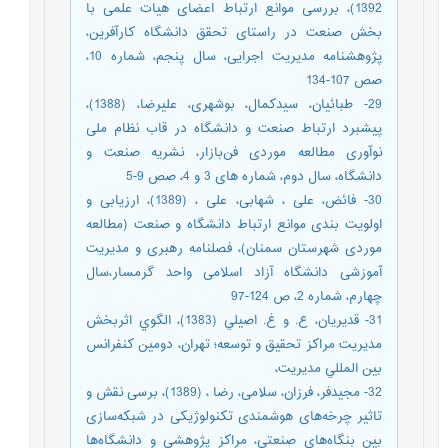
1392)، بررسی موانع ارتباط اعضای هیات علمی با
بخش صنعت در راستای تحقق دانشگاه کارآفرین،
پژوهشنامه مدیریت اجرایی، سال پنجم، شماره 10،
صص 107-134
29- طبائیان، سیدکمال، بوشهری، علیرضا، (1388)،
پیشبرد ارتباط صنعت و دانشگاه در قاب نظام ملی
نوآوری مطالعه موردی فن‌بازار، نشریه صنعت و
دانشگاه، سال دوم، شماره های 3 و 4، صص 9-5
30- فائض، علی ، شهابی، علی ، (1389)، ارزیابی و
اولویت بندی موانع ارتباط دانشگاه و صنعت (مطالعه
موردی شهرستان سمنان)، فصلنامه رهبری و مدیریت
آموزشی دانشگاه آزاد اسلامی واحد گرمسار،سال
چهارم، شماره 2، ص 124-97
31- قديريان، ع. و غ. اصيلي (1383)، الگوي اثربخش
مديريت مراكز تحقيق و توسعه؛ تهران، دومين كنفرانس
بين المللي مديريت،
32- مجیدفر، فرزان، سلامی، رضا ، (1389)، برسی نقش و
تاثیر چرخه‌های هوشمندی تکنولوژیکی در شبکه‌سازی
بین بنگاه‌های صنعتی، مراکز پژوهشی و دانشگاه‌ها