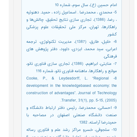
امام حسین (ع)، سال سوم، شماره 10
5- محمدي ، محمدرضا . اسماعیل زاده ، حمید. دهنوئیه
، رضا، (1386)، تجاری سازی نتایج تحقیق، چالش‌ها و
راهکارها، تهران، مرکز ملی تحقیقات علوم پزشکی
کشور
6- خلیل، طارق، (1387)، مدیریت تکنولوژی، ترجمه
اعرابی، سید محمد، ایزدی، داوود، دفتر پژوهش های
فرهنگی.
7- عنایتی، ابراهیم، (1386)، تجاری سازی فناوری نانو،
موانع و راهکارها، ماهنامه فناوری نانو، شماره 116
8- Cooke, P., & Leydesdorff, L. “Regional
development in the knowledgebased economy: the
construction of advantages”. Journal of Technology
Transfer, 31(1), pp. 5-15, (2005).
9- احسانی، محمدرضا، رئیس دفتر ارتباط دانشگاه و
صنعت دانشگاه صنعتی اصفهان در مصاحبه با
حمیدرضا آراسته، 1382
10- سلجوقی، خسرو مراکز رشد علم و فنّاوری رساله