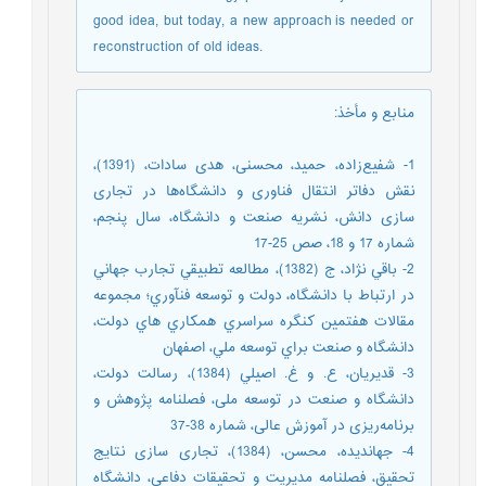
good idea, but today, a new approach is needed or
reconstruction of old ideas.
منابع و مأخذ
:
1- شفیع‌زاده، حمید، محسنی، هدی سادات، (1391)،
نقش دفاتر انتقال فناوری و دانشگاه‌ها در تجاری
سازی دانش، نشریه صنعت و دانشگاه، سال پنجم،
شماره 17 و 18، صص 25-17
2- باقي نژاد، ج (1382)، مطالعه تطبيقي تجارب جهاني
در ارتباط با دانشگاه، دولت و توسعه فنآوري؛ مجموعه
مقالات هفتمين كنگره سراسري همكاري هاي دولت،
دانشگاه و صنعت براي توسعه ملي، اصفهان
3- قديريان، ع. و غ. اصيلي (1384)، رسالت دولت،
دانشگاه و صنعت در توسعه ملی، فصلنامه پژوهش و
برنامه‌ریزی در آموزش عالی، شماره 38-37
4- جهاندیده، محسن، (1384)، تجاری سازی نتایج
تحقیق، فصلنامه مدیریت و تحقیقات دفاعی، دانشگاه