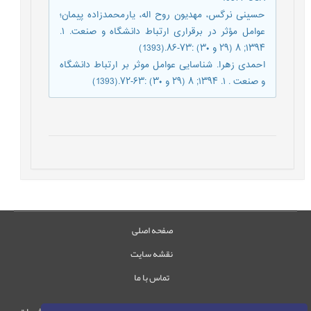
حسینی نرگس، مهدیون روح اله، یارمحمدزاده پیمان؛
عوامل مؤثر در برقراری ارتباط دانشگاه و صنعت. ۱.
۱۳۹۴; ۸ (۲۹ و ۳۰) :۷۳-۸۶.(1393)
احمدی زهرا. شناسایی عوامل موثر بر ارتباط دانشگاه
و صنعت . ۱. ۱۳۹۴; ۸ (۲۹ و ۳۰) :۶۳-۷۲.(1393)
صفحه اصلی
نقشه سایت
تماس با ما