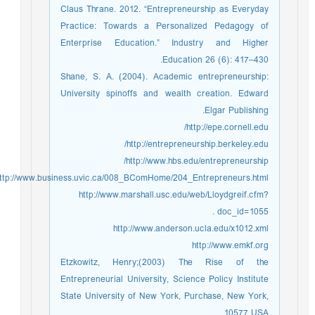
Claus Thrane. 2012. “Entrepreneurship as Everyday
Practice: Towards a Personalized Pedagogy of
Enterprise Education.” Industry and Higher
Education 26 (6): 417–430.
Shane, S. A. (2004). Academic entrepreneurship:
University spinoffs and wealth creation. Edward
Elgar Publishing.
http://epe.cornell.edu/
http://entrepreneurship.berkeley.edu/
http://www.hbs.edu/entrepreneurship/
http://www.business.uvic.ca/008_BComHome/204_Entrepreneurs.html
http://www.marshall.usc.edu/web/Lloydgreif.cfm?
doc_id=1055 .
http://www.anderson.ucla.edu/x1012.xml
http://www.emkf.org
Etzkowitz, Henry;(2003) The Rise of the
Entrepreneurial University, Science Policy Institute
State University of New York, Purchase, New York,
10577 USA