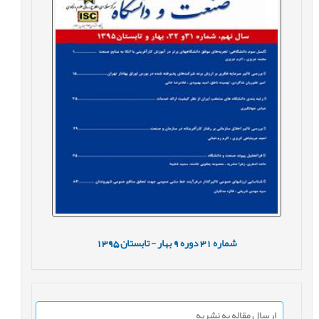
شماره
31
دوره
9
بهار - تابستان
1395
ارسال مقاله به نشریه