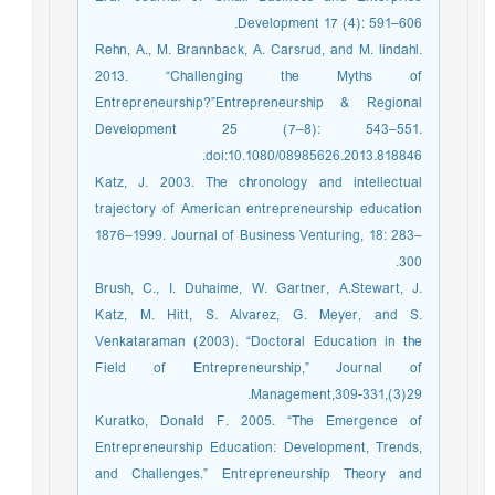
Development 17 (4): 591–606.
Rehn, A., M. Brannback, A. Carsrud, and M. lindahl.
2013. “Challenging the Myths of
Entrepreneurship?”Entrepreneurship & Regional
Development 25 (7–8): 543–551.
doi:10.1080/08985626.2013.818846.
Katz, J. 2003. The chronology and intellectual
trajectory of American entrepreneurship education
1876–1999. Journal of Business Venturing, 18: 283–
300.
Brush, C., I. Duhaime, W. Gartner, A.Stewart, J.
Katz, M. Hitt, S. Alvarez, G. Meyer, and S.
Venkataraman (2003). “Doctoral Education in the
Field of Entrepreneurship,” Journal of
Management,309-331,(3)29.
Kuratko, Donald F. 2005. “The Emergence of
Entrepreneurship Education: Development, Trends,
and Challenges.” Entrepreneurship Theory and