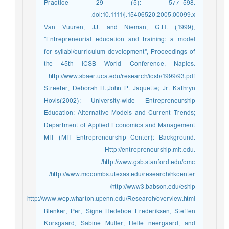
Practice 29 (5): 577–598.
doi:10.1111/j.15406520.2005.00099.x.
Van Vuuren, JJ. and Nieman, G.H. (1999),
"Entrepreneurial education and training: a model
for syllabi/curriculum development", Proceedings of
the 45th ICSB World Conference, Naples.
http://www.sbaer.uca.edu/research/icsb/1999/93.pdf
Streeter, Deborah H.;John P. Jaquette; Jr. Kathryn
Hovis(2002); University-wide Entrepreneurship
Education: Alternative Models and Current Trends;
Department of Applied Economics and Management
MIT (MIT Entrepreneurship Center): Background.
Http://entrepreneurship.mit.edu.
http://www.gsb.stanford.edu/cmc/
http://www.mccombs.utexas.edu/research/hkcenter/
http://www3.babson.edu/eship/
http://www.wep.wharton.upenn.edu/Research/overview.html
Blenker, Per, Signe Hedeboe Frederiksen, Steffen
Korsgaard, Sabine Muller, Helle neergaard, and