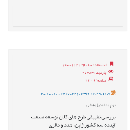
کد مقاله
: 1400112234090
بازدید
: 26783
صفحه
: 9 - 22
20.1001.1.27170446.1399.13.49.11.7
نوع مقاله
: پژوهشی
بررسی تطبیقی طرح های کلان توسعه صنعت
آینده سه کشور ژاپن، هند و مالزی