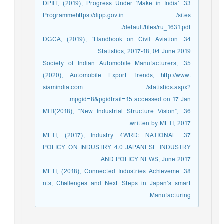
33. DPIIT, (2019), Progress Under 'Make in India'
Programmehttps://dipp.gov.in /sites
/default/files/ru_1631.pdf.
34. DGCA, (2019), “Handbook on Civil Aviation
Statistics, 2017-18, 04 June 2019
35. Society of Indian Automobile Manufacturers,
(2020), Automobile Export Trends, http://www.
siamindia.com /statistics.aspx?
mpgid=8&pgidtrail=15 accessed on 17 Jan.
36. MITI(2018), “New Industrial Structure Vision”,
written by METI, 2017.
37. METI, (2017), Industry 4WRD: NATIONAL
POLICY ON INDUSTRY 4.0 JAPANESE INDUSTRY
AND POLICY NEWS, June 2017.
38. METI, (2018), Connected Industries Achieveme
nts, Challenges and Next Steps in Japan’s smart
Manufacturing.