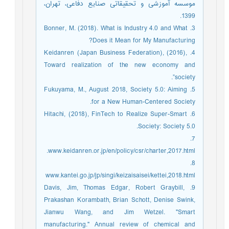
موسسه آموزشی و تحقیقاتی صنایع دفاعی، تهران،
1399.
3. Bonner, M. (2018). What is Industry 4.0 and What
Does it Mean for My Manufacturing?
4. Keidanren (Japan Business Federation), (2016),
Toward realization of the new economy and
society”.
5. Fukuyama, M., August 2018, Society 5.0: Aiming
for a New Human-Centered Society.
6. Hitachi, (2018), FinTech to Realize Super-Smart
Society: Society 5.0.
7.
www.keidanren.or.jp/en/policy/csr/charter,2017.html.
8.
www.kantei.go.jp/jp/singi/keizaisaisei/kettei,2018.html
9. Davis, Jim, Thomas Edgar, Robert Graybill,
Prakashan Korambath, Brian Schott, Denise Swink,
Jianwu Wang, and Jim Wetzel. "Smart
manufacturing." Annual review of chemical and