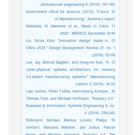
biomolecular engineering 6 (2015): 141-160.
10. Government office for science, (2013), “Future
of Manufacturing”, Summary report.
11. Wübbeke, M. Meissner et al., “Made in China
2025”, MERICS, December 2016.
12. Liu, Sylvia Xihui. "Innovation design: made in
China 2025." Design Management Review 27, no. 1
(2016): 52-58.
13. Lee, Jay, Behrad Bagheri, and Hung-An Kao. "A
cyber-physical systems architecture for industry
4.0-based manufacturing systems." Manufacturing
Letters 3 (2015): 18-23.
14. Lasi, Heiner, Peter Fettke, Hans-Georg Kemper,
Thomas Feld, and Michael Hoffmann. "Industry 4.0."
Business & Information Systems Engineering 6, no.
4 (2014): 239-242.
15. Rüßmann, Michael, Markus Lorenz, Philipp
Gerbert, Manuela Waldner, Jan Justus, Pascal
Engel, and Michael Harnisch. "Industry 4.0: The