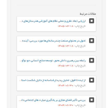
مقالات مرتبط
ارزیابی ابعاد نظری و عملی نظام های آموزشی هنرستان‌های دخترانه فنی و حرفه‌ای
تاریخ چاپ
: 1405/03/18
تحول در محتوای صنعت چندرسانه‌ای‌ها مورد بررسی: آینده‌ ژانر برنامه‌های تلویزیون ایران در افق 1410
تاریخ چاپ
: 1405/03/18
رابطه بین رهبری دانش محور، توسعه منابع انسانی، جو نوآوری و رفتار کاری خلاقانه با مزیت رقابتی پایدار با نقش میانجی نواوری سازمانی
تاریخ چاپ
: 1405/03/18
از ایده تا افول: تحلیل پدیدارشناسانه از دلایل شکست استارت‌آپ‌های ایرانی
تاریخ چاپ
: 1404/06/30
بررسی تأثیر فضای مجازی بر یادگیری مهارت های اجتماعی دانش آموزان از دیدگاه معلمان (مطالعه موردی: شهرستان هامون)
تاریخ چاپ
: 1404/06/30