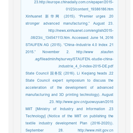
23.http://europe.chinadaily.com.cn/epaper/2015-
01/23/content_19386186.htm
20. Xinhuanet 新华网 (2015). “Premier urges
stronger advanced manufacturing.” August 23.
http://news.xinhuanet.com/english/2015-
08/23/c_134547113.htm. Accessed: June 14, 2016.
21. STAUFEN AG (2015). “China–Industrie 4.0 Index
2015.” November 2. http://www .staufen
.ag/fileadmin/hq/survey/STAUFEN.-studie-china-
industrie_4_0-index-2015-DE.pdf.
22. State Council 国务院 (2016). Li Keqiang heads
State Council expert symposium to discuss the
acceleration of the development of advanced
manufacturing and 3D printing technology). August
23. http://www.gov.cn/guowuyuan/2015.
23. MIIT [Ministry of Industry and Information
Technology] (Notice of the MIIT on publishing the
textile industry development Plan (2016-2020)).
September 28. http://www.miit.gov.cn