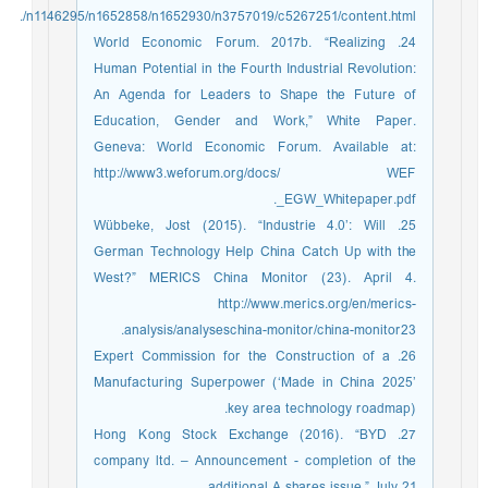
/n1146295/n1652858/n1652930/n3757019/c5267251/content.html.
24. World Economic Forum. 2017b. “Realizing
Human Potential in the Fourth Industrial Revolution:
An Agenda for Leaders to Shape the Future of
Education, Gender and Work,” White Paper.
Geneva: World Economic Forum. Available at:
http://www3.weforum.org/docs/ WEF
_EGW_Whitepaper.pdf.
25. Wübbeke, Jost (2015). “Industrie 4.0’: Will
German Technology Help China Catch Up with the
West?” MERICS China Monitor (23). April 4.
http://www.merics.org/en/merics-
analysis/analyseschina-monitor/china-monitor23.
26. Expert Commission for the Construction of a
Manufacturing Superpower (‘Made in China 2025’
key area technology roadmap).
27. Hong Kong Stock Exchange (2016). “BYD
company ltd. – Announcement - completion of the
additional A shares issue.” July 21.