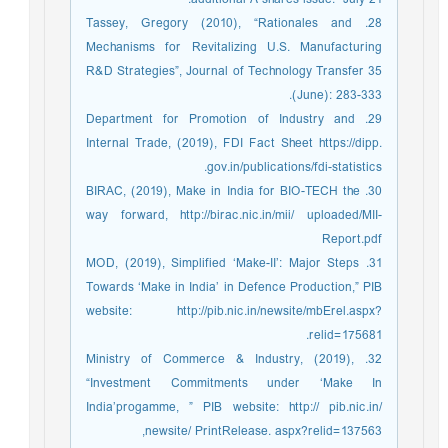
28. Tassey, Gregory (2010), “Rationales and
Mechanisms for Revitalizing U.S. Manufacturing
R&D Strategies”, Journal of Technology Transfer 35
(June): 283-333.
29. Department for Promotion of Industry and
Internal Trade, (2019), FDI Fact Sheet https://dipp.
gov.in/publications/fdi-statistics.
30. BIRAC, (2019), Make in India for BIO-TECH the
way forward, http://birac.nic.in/mii/ uploaded/MII-
Report.pdf
31. MOD, (2019), Simplified ‘Make-II’: Major Steps
Towards ‘Make in India’ in Defence Production,” PIB
website: http://pib.nic.in/newsite/mbErel.aspx?
relid=175681.
32. Ministry of Commerce & Industry, (2019),
“Investment Commitments under ‘Make In
India’progamme, ” PIB website: http:// pib.nic.in/
newsite/ PrintRelease. aspx?relid=137563,