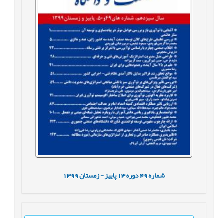
شماره
49
دوره
13
پاییز - زمستان
1399