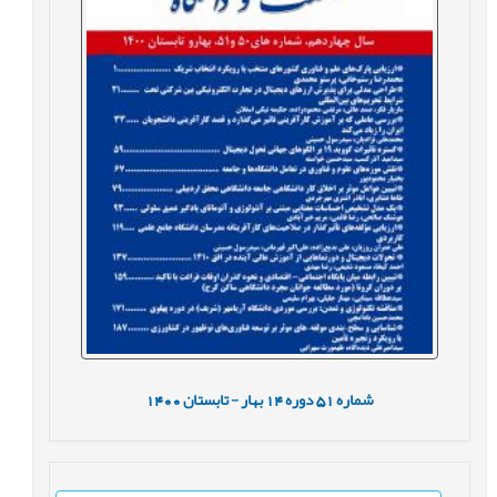
شماره
51
دوره
14
بهار - تابستان
1400