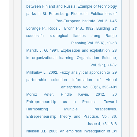
between Finland and Russia: Example of technology
parks in St. Petersburg. Electronic Publications of
Pan-European Institute. Vol. 3, 1-45.
27. Lorange P., Roos J., Bronn P.S., 1992. Building
successful strategical liances .Long Range
Planning Vol. 25(6), 10–18.
28. March, J. G. 1991. Exploration and exploitation
in organizational learning. Organization Science,
Vol. 2(1), 71-87.
29. Mikhailov L., 2002. Fuzzy analytical approach to
partnership selection information of virtual
enterprises. Vol. 30(5), 393–401.
30. Moroz Peter, Hindle Kevin. 2012.
Entrepreneurship as a Process: Toward
Harmonizing Multiple Perspectives.
Entrepreneurship Theory and Practice. Vol. 36,
Issue 4, 781–818.
31. Nielsen B.B. 2003. An empirical investigation of