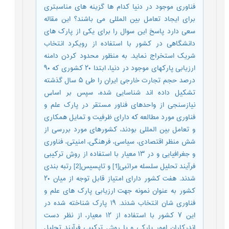
فناوری موجود در دنیا کدام ها گزینه های مناسبتری
برای ایجاد تعامل بین المللی می باشند؟ این مقاله
سعی دارد پاسخ این سوال را برای یکی از پارک های
دانشگاهی در کشور با استفاده از رویکرد انتخاب
شریک استخراج نماید. به منظور محدود کردن دامنه
ارزیابی پارکهای موجود در دنیا، ابتدا ۲۰ کشوری که ۹۰
درصد حجم تجارت خارجی ایران را طی ۵ سال گذشته
تشکیل داده اند شناسایی شده، سپس بر اساس
نیازسنجی از واحدهای فناور مستقر در پارک علم و
فناوری مورد مطالعه که دارای ظرفیت و تمایل همکاری
و تعامل بین المللی بودند، کشورهای مورد بررسی از
شش منظر اقتصادی، سیاسی، فرهنگی، امنیتی، فناوری
و جغرافیایی و در ۱۳ معیار با استفاده از روش ترکیبی
فرآیند تحلیل سلسله مراتبی[1] و تاپسیس[2] رتبه بندی
شدند. هفت کشور دارای امتیاز قابل توجه از میان ۲۰
کشور به عنوان نمونه جهت ارزیابی پارک های علم و
فناوری شان انتخاب شدند. ۱۹ پارک شناخته شده در
این ۷ کشور با استفاده از ۱۲ معیار، از نظر دست
اندرکاران امور پارکی و با روش ترکیبی فرآیند تحلیل