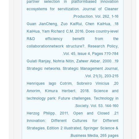
partner selection in platformbased innovation
ecosystems for servitization. Journal of Cleaner
Production. Vol. 262, 1-16.
18. Guan JianCheng, Zuo KaiRui, Chen KaiHua,
KaiHua, Yam Richard C.M. 2016. Does country-level
R&D efficiency benefit from the
collaborationnetwork structure?. Research Policy,
Vol. 45, Issue 4, Pages 770-784.
19. Gulati Ranjay, Nohria Nitin, Zaheer Akbar. 2000.
Strategic networks. Strategic Management Journal,
Vol. 21(3), 203-215.
20. Henriques Iago Cotrim, Sobreiro Vinicius
Amorim, Kimura Herbert. 2018. Science and
technology park: Future challenges. Technology in
Society. Vol. 53. 144-160.
21. Herzog Philipp. 2011. Open and Closed
Innovation: Different Cultures for Different
Strategies. Edition 2 illustrated, Springer Science &
Business Media, 265 pages.