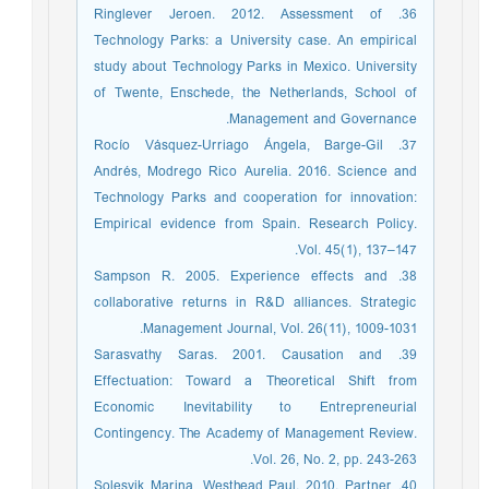
36. Ringlever Jeroen. 2012. Assessment of
Technology Parks: a University case. An empirical
study about Technology Parks in Mexico. University
of Twente, Enschede, the Netherlands, School of
Management and Governance.
37. Rocío Vásquez-Urriago Ángela, Barge-Gil
Andrés, Modrego Rico Aurelia. 2016. Science and
Technology Parks and cooperation for innovation:
Empirical evidence from Spain. Research Policy.
Vol. 45(1), 137–147.
38. Sampson R. 2005. Experience effects and
collaborative returns in R&D alliances. Strategic
Management Journal, Vol. 26(11), 1009-1031.
39. Sarasvathy Saras. 2001. Causation and
Effectuation: Toward a Theoretical Shift from
Economic Inevitability to Entrepreneurial
Contingency. The Academy of Management Review.
Vol. 26, No. 2, pp. 243-263.
40. Solesvik Marina, Westhead Paul. 2010. Partner