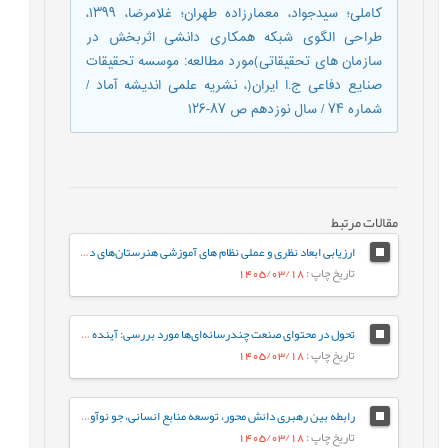
کاملی؛ سیدجواد، معمارزاده طهران؛ غلامرضا، ۱۳۹۹،
طراحی الگوی شبکه همکاری دانشی اثربخش در
سازمان های تحقیقاتی)مورد مطالعه: موسسه تحقیقات
صنايع دفاعی ج.ا ايران(، نشریه علمی اندیشه آماد /
شماره ۷۴ / سال نوزدهم ص ۸۷-۱۲۶
مقالات مرتبط
ارزیابی ابعاد نظری و عملی نظام های آموزشی هنرستان‌های دخترانه فنی و حرفه‌ای
تاریخ چاپ
: 1405/03/18
تحول در محتوای صنعت چندرسانه‌ای‌ها مورد بررسی: آینده‌ ژانر برنامه‌های تلویزیون ایران در افق 1410
تاریخ چاپ
: 1405/03/18
رابطه بین رهبری دانش محور، توسعه منابع انسانی، جو نوآوری و رفتار کاری خلاقانه با مزیت رقابتی پایدار با نقش میانجی نواوری سازمانی
تاریخ چاپ
: 1405/03/18