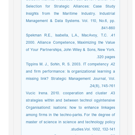
Selection for Strategic Alliances: Case Study
Insights from the Maritime Industry. Industrial
Management & Data Systems. Vol. 110, No.6, pp.
841-860.
41. Spekman R.E., Isabella, L.A., MacAvoy, T.C.
2000. Alliance Competence, Maximizing the Value
of Your Partnerships, John Wiley & Sons, New York.
320 pages.
42. Tippins M. J., Sohin, R. S. 2003. IT competency
and firm performance: Is organizational learning a
missing link? Strategic Management Journal, Vol.
24(8), 745-761.
43. Vucic Irena. 2010. cooperation and cluster
strategies within and between technol ogyintensive
Organisationd: isations: how to enhance linkages
among firms in the techno-parks. For the degree of
master of science in science and technology policy
studies.Vol. 1002, 132-141.