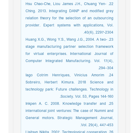
22. Hsu Chao-Che, Liou James J.H., Chuang Yen-
Ching. 2013. Integrating DANP and modified grey
relation theory for the selection of an outsourcing
provider. Expert systems with applications, Vol.
40(6), 2297-2304.
23. Huang X.G., Wong Y.S., Wang J.G., 2004. A two-
stage manufacturing partner selection framework
for virtual enterprises. International Journal of
Computer Integrated Manufacturing. Vol. 17(4),
294–304.
24. Iago Cotrim Henriques, Vinicius Amorim
Sobreiro, Herbert Kimura. 2018 Science and
technology park: Future challenges. Technology in
Society. Vol. 53, Pages 144-160.
25. Inkpen A. C. 2008. Knowledge transfer and
international joint ventures: The case of Nummi and
General motors. Strategic Management Journal,
Vol. 29(4), 447-453.
26. Lisitsyn Nikita. 2007. Technological cooperation