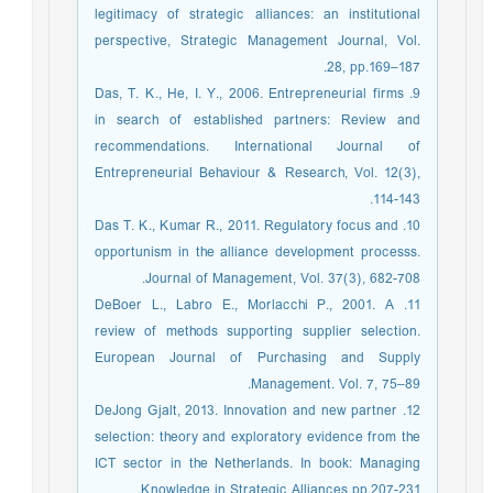
legitimacy of strategic alliances: an institutional
perspective, Strategic Management Journal, Vol.
28, pp.169–187.
9. Das, T. K., He, I. Y., 2006. Entrepreneurial firms
in search of established partners: Review and
recommendations. International Journal of
Entrepreneurial Behaviour & Research, Vol. 12(3),
114-143.
10. Das T. K., Kumar R., 2011. Regulatory focus and
opportunism in the alliance development processs.
Journal of Management, Vol. 37(3), 682-708.
11. DeBoer L., Labro E., Morlacchi P., 2001. A
review of methods supporting supplier selection.
European Journal of Purchasing and Supply
Management. Vol. 7, 75–89.
12. DeJong Gjalt, 2013. Innovation and new partner
selection: theory and exploratory evidence from the
ICT sector in the Netherlands. In book: Managing
Knowledge in Strategic Alliances pp.207-231.