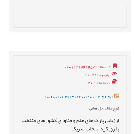
کد مقاله
: 1401121441457
بازدید
: 11078
صفحه
: 1 - 20
20.1001.1.27170446.1400.14.51.5.2
نوع مقاله
: پژوهشی
ارزیابی پارک های علم و فناوری کشورهای منتخب
با رویکرد انتخاب شریک