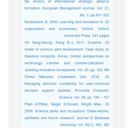
the drivers of international strategic alliance
formation, European Management Journal, Vol. 21,
No. 3, pp.301–322.
32. Nooteboom, B. 2000. Learning and innovation in
organization and economies. Oxford: Oxford
University Press. 343 pages.
33. Oh Deog-Seong, Kang B.-J, 2011. Creative
model of science park development: Case study on
Daedeok innopolis, Korea. Global perspectives on
technology transfer and commercialization :
building innovative ecosystems. Vol. 43, pp. 162-188.
34. Ölmez Manuela, Lindemann Udo. 2014.
Managing attribute complexity for user-centered
decision support systems. Procedia Computer
Science, Vol. 28, pp. 130 – 137.
35. Phan H.Phillip, Siegel S.Donald, Wright Mike.
2005. Science parks and incubators: Observations,
synthesis and future research, Journal of Business
Venturing, Vol. 20(1), 165- 182.