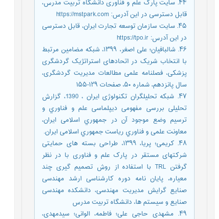
۴۴. سایت پارک علم و فناوری دانشگاه تربیت مدرس،
قابل دسترسی در این آدرس: https://mstpark.com
۴۵. سایت سازمان توسعه تجارت ایران، قابل دسترسی
در این آدرس: https://tpo.ir
۴۶. شالبافیان؛ علی اصغر، ۱۳۹۹، شبکه مضامین مرتبط
با انتخاب شریک در اتحادهای استراتژیک گردشگری
پزشکی، فصلنامه علمی مطالعات مدیریت گردشگری،
سال پانزدهم، شماره ۵۰، صفحات ۱۲۹-۱۵۵
۴۷. شبکه تحلیلگران تکنولوژی ایران ، 1390، گزارش
تحلیلی بررسی مفهومی دیپلماسی علم و فناوري و
ترسیم وضع موجود آن در جمهوري اسلامی ایران،
معاونت علمی و فناوري ریاست جمهوري اسلامی ایران.
۴۸. کریمی؛ پریا، ۱۳۹۹، طراحی بسته های حمایتی
شرکتهای مستقر در پارک علم و فناوری با در نظر
گرفتن TRL با استفاده از روش تصمیم گیری چند
معیاره، پایان نامه دوره کارشناسی ارشد مهندسی
صنایع گرایش مدیریت مهندسی، دانشکده مهندسی
صنایع و سیستم ها، دانشگاه تربیت مدرس
۴۹. مشهدی حاجی علی؛ فاطمه، الوانی؛ سیدمهدی،