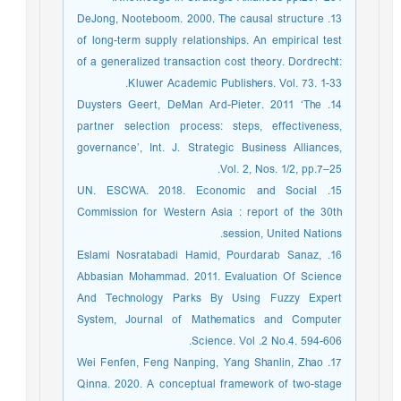
13. DeJong, Nooteboom. 2000. The causal structure
of long-term supply relationships. An empirical test
of a generalized transaction cost theory. Dordrecht:
Kluwer Academic Publishers. Vol. 73. 1-33.
14. Duysters Geert, DeMan Ard-Pieter. 2011 ‘The
partner selection process: steps, effectiveness,
governance’, Int. J. Strategic Business Alliances,
Vol. 2, Nos. 1/2, pp.7–25.
15. UN. ESCWA. 2018. Economic and Social
Commission for Western Asia : report of the 30th
session, United Nations.
16. Eslami Nosratabadi Hamid, Pourdarab Sanaz,
Abbasian Mohammad. 2011. Evaluation Of Science
And Technology Parks By Using Fuzzy Expert
System, Journal of Mathematics and Computer
Science. Vol .2 No.4. 594-606.
17. Wei Fenfen, Feng Nanping, Yang Shanlin, Zhao
Qinna. 2020. A conceptual framework of two-stage