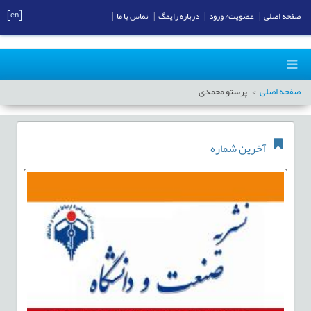
[en]
صفحه اصلی
|
عضویت/ ورود
|
درباره رایمگ
|
تماس با ما
|
صفحه اصلی
پرستو محمدی
آخرین شماره