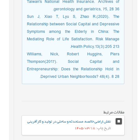
Taiwan's National Health Insurance. Archives of
gerontology and geriatrics, 75, 28 36.
Sun J, Xiao T, Lyu S, Zhao R.(2020). The
Relationship between Social Capital and Depressive
Symptoms among the Elderly in China: The
Mediating Role of Life Satisfaction. Risk Manage
Health Policy.13(3):205 213.
Williams, Nick, Robert Huggins, Piers
Thompson(2017). Social Capital and
Entrepreneurship: Does the Relationship Hold in
Deprived Urban Neighborhoods? 48(4). 8 28.
مقالات مرتبط
نقش اراضی خالصه، مستحدثه و ساحلی در تولید و کارآفرینی
تاریخ چاپ
: 1405/03/18