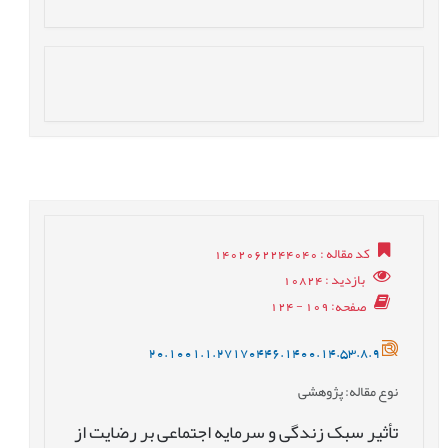
کد مقاله
: 1402062244040
بازدید
: 10824
صفحه
: 109 - 124
20.1001.1.27170446.1400.14.53.8.9
نوع مقاله
: پژوهشی
تأثیر سبک زندگی و سرمایه اجتماعی بر رضایت از