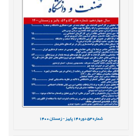
شماره
53
دوره
14
پاییز - زمستان
1400