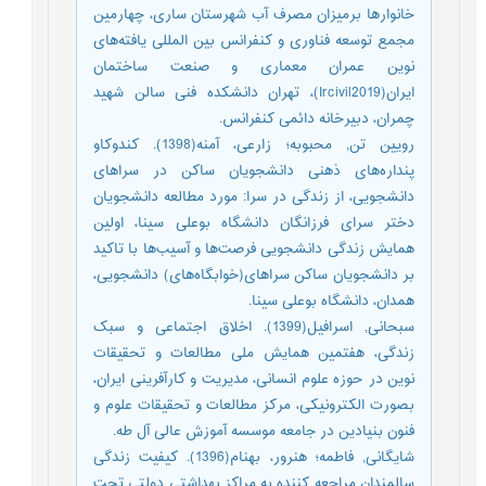
خانوارها برمیزان مصرف آب شهرستان ساری، چهارمین
مجمع توسعه فناوری و کنفرانس بین المللی یافته‌های
نوین عمران معماری و صنعت ساختمان
ایران(Ircivil2019)، تهران دانشکده فنی سالن شهید
چمران، دبیرخانه دائمی کنفرانس.
رویین تن, محبوبه؛ زارعی، آمنه(1398). کندوکاو
پنداره‌های ذهنی دانشجویان ساکن در سراهای
دانشجویی، از زندگی در سرا: مورد مطالعه دانشجویان
دختر سرای فرزانگان دانشگاه بوعلی سینا، اولین
همایش زندگی دانشجویی فرصت‌ها و آسیب‌ها با تاکید
بر دانشجویان ساکن سراهای(خوابگاه‌های) دانشجویی،
همدان، دانشگاه بوعلی سینا.
سبحانی, اسرافیل(1399). اخلاق اجتماعی و سبک
زندگی، هفتمین همایش ملی مطالعات و تحقیقات
نوین در حوزه علوم انسانی، مدیریت و کارآفرینی ایران،
بصورت الکترونیکی، مرکز مطالعات و تحقیقات علوم و
فنون بنیادین در جامعه موسسه آموزش عالی آل طه.
شایگانی, فاطمه؛ هنرور، بهنام(1396). کیفیت زندگی
سالمندان مراجعه کننده به مراکز بهداشتی دولتی تحت