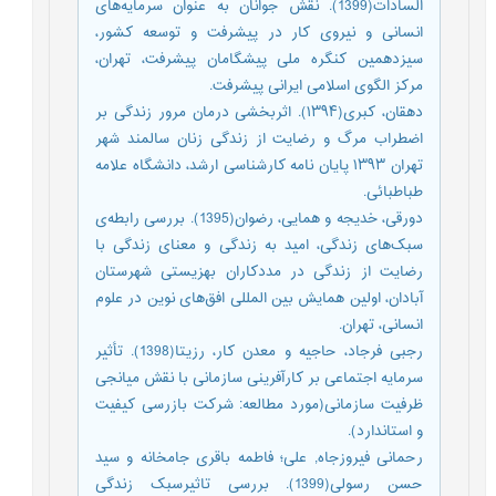
السادات(1399). نقش جوانان به عنوان سرمایه‌های
انسانی و نیروی کار در پیشرفت و توسعه کشور،
سیزدهمین کنگره ملی پیشگامان پیشرفت، تهران،
مرکز الگوی اسلامی ایرانی پیشرفت.
دهقان، کبری(۱۳۹۴). اثربخشی درمان مرور زندگی بر
اضطراب مرگ و رضایت از زندگی زنان سالمند شهر
تهران ۱۳۹۳ پایان نامه کارشناسی ارشد، دانشگاه علامه
طباطبائی.
دورقی، خدیجه و همایی، رضوان(1395). بررسی رابطه‌ی
سبک‌های زندگی، امید به زندگی و معنای زندگی با
رضایت از زندگی در مددکاران بهزیستی شهرستان
آبادان، اولین همایش بین المللی افق‌های نوین در علوم
انسانی، تهران.
رجبی فرجاد، حاجیه و معدن کار، رزیتا(1398). تأثیر
سرمایه اجتماعی بر کارآفرینی سازمانی با نقش میانجی
ظرفیت سازمانی(مورد مطالعه: شرکت بازرسی کیفیت
و استاندارد).
رحمانی فیروزجاه, علی؛ فاطمه باقری جامخانه و سید
حسن رسولی(1399). بررسی تاثیرسبک زندگی