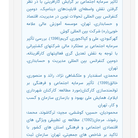
تأثیر سرمایه اجتماعی بر گرایش کارآفرینی با در نظر
گرفتن نقش واسطه‌ای قابلیت‌های دینامیک، دومین
کنفرانس بین المللی تحولات نوین در مدیریت، اقتصاد
و حسابداری، تهران، موسسه آموزش عالی علامه
خویی(ره) شرکت بین المللی کوش.
گهرکبودی، علی و کیاکجوری، کریم(1396). بررسی تأثیر
سرمایه اجتماعی بر عملکرد مالی شرکتهای کشتیرانی
با توجه به نقش تعدیل گری فعالیتهای کارآفرینانه،
دومین کنفرانس بین المللی مدیریت و حسابداری،
تهران.
محمدی، اسفندیار و ملکشاهی نژاد، رائد و منصوری،
خالق(1399). تأثیر سرمایه اجتماعی و فرهنگی بر
توانمندسازی کارکنان(مورد مطالعه: کارکنان شهرداری
ایلام)، همایش ملی بهبود و بازسازی سازمان و کسب
و کار، تهران.
محمودیان، حسین؛ کوششی، مجید؛ ترکاشوند، محمد؛
رشوند، مرجان(1392). مطالعه ی تطبیقی ویژگی های
اقتصادی اجتماعی و فرهنگی استان های کشور با
تاکید بر شاخص های جمعیتی، تهران: سازمان ثبت