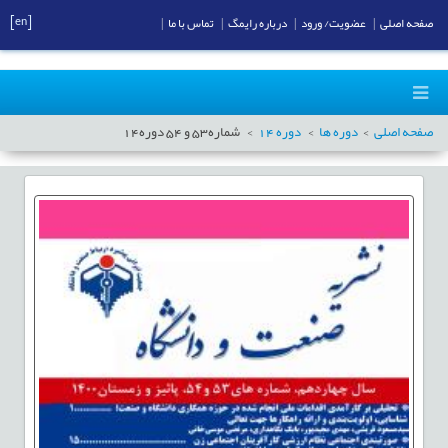
[en]
صفحه اصلی
|
عضویت/ ورود
|
درباره رایمگ
|
تماس با ما
|
صفحه اصلی
دوره ها
دوره
14
شماره
53
و
54
دوره
14