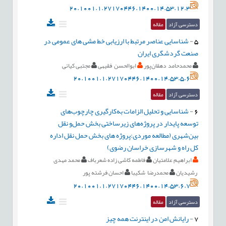
20.1001.1.27170446.1400.14.53.12.3
دسترسی آزاد
مقاله
5
-
شناسایی عناصر مرتبط با ارزیابی خط ‏مشی های عمومی در
صنعت گردشگری ایران
محمدحامد دهقان‌پور
ابوالحسن فقیهی
مجتبی کیائی
20.1001.1.27170446.1400.14.53.5.6
دسترسی آزاد
مقاله
6
-
شناسایی و تحلیل الزامات به‌کارگیری چارچوب‌های
توسعه پایدار در پروژه‌های زیرساختی بخش حمل‌و نقل
بین‌شهری (مطالعه موردی:پروژه های بخش حمل نقل اداره
کل راه و شهرسازی خراسان رضوی)
ابراهیم علامتیان
فاطمه کاشی زاده شعرباف
محمد مهدی
رشیدیان
محمدرضا شکیبا
احسان فرشته پور
20.1001.1.27170446.1400.14.53.6.7
دسترسی آزاد
مقاله
7
-
رایانش امن در اینترنت همه چیز