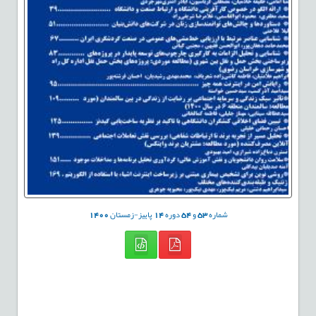
شماره
53
و
54
دوره
14
پاییز-زمستان
1400