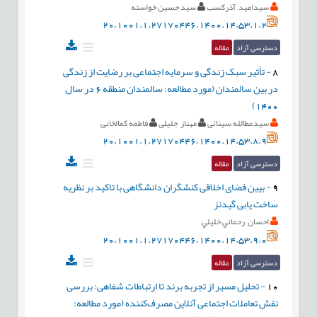
سیدامید آذرکسب
سید حسین خواسته
20.1001.1.27170446.1400.14.53.1.2
دسترسی آزاد
مقاله
8
-
تأثیر سبک زندگی و سرمایه اجتماعی بر رضایت از زندگی
در بین سالمندان (مورد مطالعه: سالمندان منطقه 6 در سال
1400)
سیدعطالله سینائی
مهناز جلیلی
فاطمه کمالخانی
20.1001.1.27170446.1400.14.53.8.9
دسترسی آزاد
مقاله
9
-
بیین فضای اخلاقی کنشگران دانشگاهی با تاکید بر نظریه
ساخت یابی گیدنز
احسان رحماني خليلي
20.1001.1.27170446.1400.14.53.9.0
دسترسی آزاد
مقاله
10
-
تحلیل مسیر از تجربه برند تا ارتباطات شفاهی: بررسی
نقش تعاملات اجتماعی آنلاین مصرف‌کننده (مورد مطالعه: