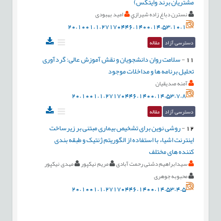
مشتریان برند وایتکس)
نسترن دباغ زاده شيرازي
امید بهبودی
20.1001.1.27170446.1400.14.53.10.1
دسترسی آزاد
مقاله
11
-
سلامت روان دانشجویان و نقش آموزش عالی: گردآوری
تحلیل برنامه ها و مداخلات موجود
آمنه صدیقیان
20.1001.1.27170446.1400.14.53.7.8
دسترسی آزاد
مقاله
12
-
روشی نوین برای تشخیص بیماری مبتنی بر زیرساخت
اینترنت اشیاء با استفاده از الگوریتم ژنتیک و طبقه بندی
کننده های مختلف
سیدابراهیم دشتی رحمت آبادی
مریم نیکپور
مهدی نیکپور
محبوبه جوهری
20.1001.1.27170446.1400.14.53.4.5