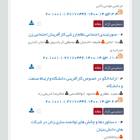
مرتضی موسی خانی
20.1001.1.27170446.1400.14.53.3.4
دسترسی آزاد
مقاله
2
-
صورتبندی اجتماعی نظام ارزشی کارآفرینان اجتماعی زن
منا امامی
طلیعه خادمیان
مصطفی کرباسیون
اباذر اشتری
مهرجردی
20.1001.1.27170446.1400.14.53.11.2
دسترسی آزاد
مقاله
3
-
ارائه الگو در خصوص کارآفرینی دانشگاه و ارتباط صنعت
و دانشگاه
سعید مظفری
محمود ابوالقاسمی
غلامرضا شریفی راد
20.1001.1.27170446.1400.14.53.2.3
دسترسی آزاد
مقاله
4
-
دستاوردها و چالش های توانمندسازی زنان در شرکت
های دانش بنیان
لیلا فلاحتی