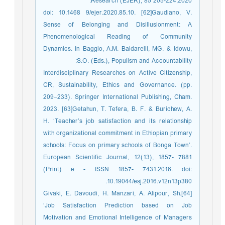
Research (EJER), 85 205-224,2020.
doi: 10.1468 9/ejer.2020.85.10. [62]Gaudiano, V.
Sense of Belonging and Disillusionment: A
Phenomenological Reading of Community
Dynamics. In Baggio, A.M. Baldarelli, MG. & Idowu,
S.O. (Eds.), Populism and Accountability:
Interdisciplinary Researches on Active Citizenship,
CR, Sustainability, Ethics and Governance. (pp.
209–233). Springer International Publishing, Cham.
2023. [63]Getahun, T. Tefera, B. F. & Burichew, A.
H. ‘Teacher’s job satisfaction and its relationship
with organizational commitment in Ethiopian primary
schools: Focus on primary schools of Bonga Town’.
European Scientific Journal, 12(13), 1857- 7881
(Print) e - ISSN 1857- 7431.2016. doi:
10.19044/esj.2016.v12n13p380.
[64]Givaki, E. Davoudi, H. Manzari, A. Alipour, Sh.
‘Job Satisfaction Prediction based on Job
Motivation and Emotional Intelligence of Managers