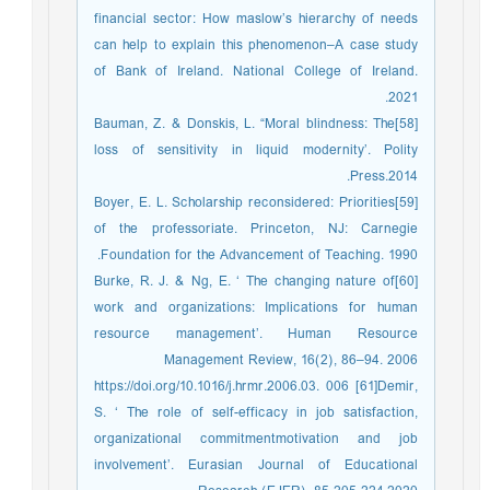
financial sector: How maslow’s hierarchy of needs
can help to explain this phenomenon–A case study
of Bank of Ireland. National College of Ireland.
2021.
[58]Bauman, Z. & Donskis, L. “Moral blindness: The
loss of sensitivity in liquid modernity’. Polity
Press.2014.
[59]Boyer, E. L. Scholarship reconsidered: Priorities
of the professoriate. Princeton, NJ: Carnegie
Foundation for the Advancement of Teaching. 1990.
[60]Burke, R. J. & Ng, E. ‘ The changing nature of
work and organizations: Implications for human
resource management’. Human Resource
Management Review, 16(2), 86–94. 2006
https://doi.org/10.1016/j.hrmr.2006.03. 006 [61]Demir,
S. ‘ The role of self-efficacy in job satisfaction,
organizational commitmentmotivation and job
involvement’. Eurasian Journal of Educational