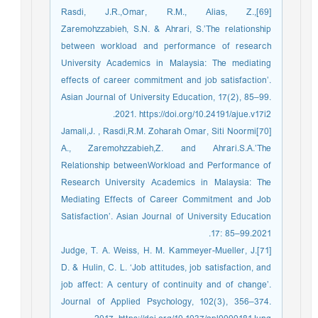
[69]Rasdi, J.R.,Omar, R.M., Alias, Z.,
Zaremohzzabieh, S.N. & Ahrari, S.’The relationship
between workload and performance of research
University Academics in Malaysia: The mediating
effects of career commitment and job satisfaction’.
Asian Journal of University Education, 17(2), 85–99.
2021. https://doi.org/10.24191/ajue.v17i2.
[70]Jamali,J. , Rasdi,R.M. Zoharah Omar, Siti Noormi
A., Zaremohzzabieh,Z. and Ahrari.S.A.’The
Relationship betweenWorkload and Performance of
Research University Academics in Malaysia: The
Mediating Effects of Career Commitment and Job
Satisfaction’. Asian Journal of University Education
17: 85–99.2021.
[71]Judge, T. A. Weiss, H. M. Kammeyer-Mueller, J.
D. & Hulin, C. L. ‘Job attitudes, job satisfaction, and
job affect: A century of continuity and of change’.
Journal of Applied Psychology, 102(3), 356–374.