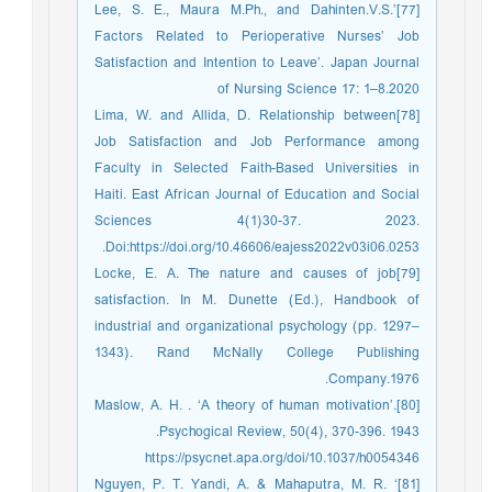
[77]Lee, S. E., Maura M.Ph., and Dahinten.V.S.’
Factors Related to Perioperative Nurses’ Job
Satisfaction and Intention to Leave’. Japan Journal
of Nursing Science 17: 1–8.2020
[78]Lima, W. and Allida, D. Relationship between
Job Satisfaction and Job Performance among
Faculty in Selected Faith-Based Universities in
Haiti. East African Journal of Education and Social
Sciences 4(1)30-37. 2023.
Doi:https://doi.org/10.46606/eajess2022v03i06.0253.
[79]Locke, E. A. The nature and causes of job
satisfaction. In M. Dunette (Ed.), Handbook of
industrial and organizational psychology (pp. 1297–
1343). Rand McNally College Publishing
Company.1976.
[80]Maslow, A. H. . ‘A theory of human motivation’.
Psychogical Review, 50(4), 370-396. 1943.
https://psycnet.apa.org/doi/10.1037/h0054346
[81]Nguyen, P. T. Yandi, A. & Mahaputra, M. R. ‘