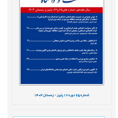
شماره
65
دوره
17
پاییز - زمستان
1403