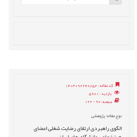
کد مقاله
: 1403092248852
بازدید
: 5981
صفحه
: 97 - 122
نوع مقاله
: پژوهشی
الگوی راهبردی ارتقای رضایت شغلی اعضای
هیئت‌علمی دانشگاه¬های ایران