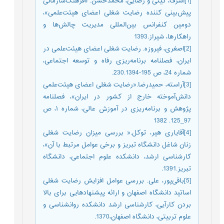
[1]اشرف، گیتی و رضایی، محمدحسن. «فرهنگ‌سازمانی
پیش‌بینی کننده رضایت شغلی اعضای هیئت‌علمی»،
دومین کنفرانس بین‌المللی مدیریت چالش‌ها و
راهکارها، شیراز.1393
[2]اصغری، فیروزه. رضایت شغلی اعضای هیئت‌علمی در
ایران، فصلنامه برنامه‌ریزی رفاه و توسعه اجتماعی،
شماره 24، ص 195-230.1394.
[3]آراسته، حمیدرضا.«رضایت شغلی اعضای هیئت‌علمی
دانش‌آموخته خارج از کشور در ایران»، فصلنامه
پژوهش و برنامه‌ریزی در آموزش عالی، شماره ۱، ص
97_125. 1382
[4]آقایاری هیر، توکل.« بررسی میزان رضایت شغلی
زنان شاغل دانشگاه تبریز و برخی عوامل مرتبط با آن»،
کارشناسی ارشد، دانشکده علوم اجتماعی، دانشگاه
تبریز.1391.
[5]باقی‌پور، علی. بررسی عوامل افزایش رضایت شغلی
اساتید دانشگاه اصفهان و ارائه پیشنهادهایی برای بالا
بردن کارآیی، کارشناسی ارشد دانشکده روانشناسی و
علوم تربیتی، دانشگاه اصفهان،1370.