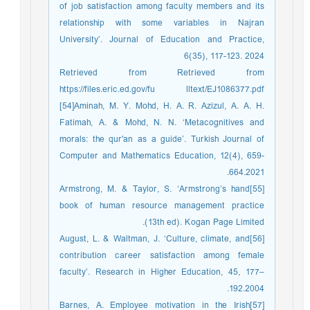
of job satisfaction among faculty members and its
relationship with some variables in Najran
University’. Journal of Education and Practice,
6(35), 117-123. 2024
Retrieved from Retrieved from
https://files.eric.ed.gov/fu lltext/EJ1086377.pdf
[54]Aminah, M. Y. Mohd, H. A. R. Azizul, A. A. H.
Fatimah, A. & Mohd, N. N. ‘Metacognitives and
morals: the qur'an as a guide’. Turkish Journal of
Computer and Mathematics Education, 12(4), 659-
664.2021.
[55]Armstrong, M. & Taylor, S. ‘Armstrong’s hand
book of human resource management practice
(13th ed). Kogan Page Limited.
[56]August, L. & Waltman, J. ‘Culture, climate, and
contribution career satisfaction among female
faculty’. Research in Higher Education, 45, 177–
192.2004.
[57]Barnes, A. Employee motivation in the Irish