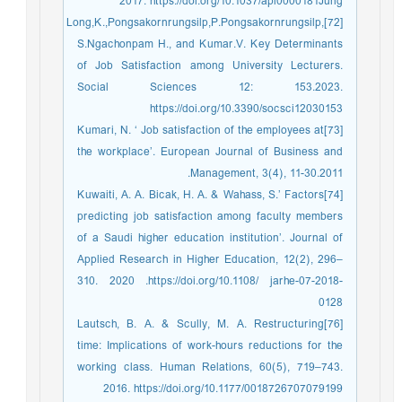
2017. https://doi.org/10.1037/apl0000181Jung
[72]Long,K.,Pongsakornrungsilp,P.Pongsakornrungsilp,
S.Ngachonpam H., and Kumar.V. Key Determinants
of Job Satisfaction among University Lecturers.
Social Sciences 12: 153.2023.
https://doi.org/10.3390/socsci12030153
[73]Kumari, N. ‘ Job satisfaction of the employees at
the workplace’. European Journal of Business and
Management, 3(4), 11-30.2011.
[74]Kuwaiti, A. A. Bicak, H. A. & Wahass, S.’ Factors
predicting job satisfaction among faculty members
of a Saudi higher education institution’. Journal of
Applied Research in Higher Education, 12(2), 296–
310. 2020 .https://doi.org/10.1108/ jarhe-07-2018-
0128
[76]Lautsch, B. A. & Scully, M. A. Restructuring
time: Implications of work-hours reductions for the
working class. Human Relations, 60(5), 719–743.
2016. https://doi.org/10.1177/0018726707079199