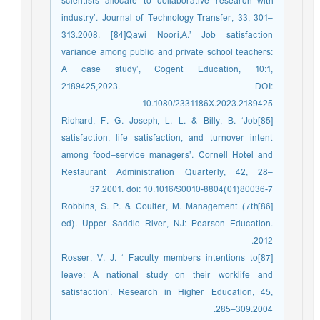
scientists allocate to collaborative research with
industry’. Journal of Technology Transfer, 33, 301–
313.2008. [84]Qawi Noori,A.’ Job satisfaction
variance among public and private school teachers:
A case study’, Cogent Education, 10:1,
2189425,2023. DOI:
10.1080/2331186X.2023.2189425
[85]Richard, F. G. Joseph, L. L. & Billy, B. ‘Job
satisfaction, life satisfaction, and turnover intent
among food–service managers’. Cornell Hotel and
Restaurant Administration Quarterly, 42, 28–
37.2001. doi: 10.1016/S0010-8804(01)80036-7
[86]Robbins, S. P. & Coulter, M. Management (7th
ed). Upper Saddle River, NJ: Pearson Education.
2012.
[87]Rosser, V. J. ‘ Faculty members intentions to
leave: A national study on their worklife and
satisfaction’. Research in Higher Education, 45,
285–309.2004.