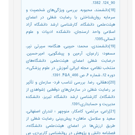
90_124. 1382.
[18]دانشمند، محبوبه. بررسی ویژگی‌های شخصیت و
سرمایه روان‌شناختی با رضایت شغلی در اعضای
هیئت‌علمی دانشگاه، کارشناسی ارشد دانشگاه آزاد
اسلامی واحد ارسنجان، دانشکده ادبیات و علوم
انسانی،1395.
[19]دانشمندی، محمد؛ حبیبی، هنگامه؛ سیرتی نیر،
مسعود؛ زارعیان، آرمین و پیشگویی، امیرحسین.
«رضایت شغلی اعضای هیئت‌علمی دانشگاه‌های
منتخب نظامی، مجله ایرانی آموزش در علوم پزشکی»،
دوره 12، شماره ۶، ص 466_۴۵۸. 1391.
[20]دهقانی، رضا. بررسی تناسب فرد- سازمان و تأثیر
بر رضایت شغلی در سازمان‌های دوقطبی (شواهدی از
دانشگاه)، کارشناسی ارشد دانشگاه تبریز، دانشکده
مدیریت و حسابداری،1391.
[21]راعی، مرتضی؛ کامکار، منوچهر ؛ لندران اصفهانی،
سعید و سلاسل، ماهان.« پیش‌بینی رضایت شغلی از
طریق ارزش‌ها در اعضای هیئت‌علمی دانشگاه»،
فصلنامه دانش و پژوهش در روانشناسی کاربردی، ص