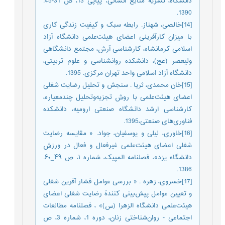
دانشگاه، نشریه منابع انسانی، پیاپی 13، ص 31-45.
1390.
[14]خالصی، شهناز. رابطه سبک و کیفیت زندگی کاری
با میزان کارآفرینی اعضای هیئت‌علمی دانشگاه آزاد
اسلامی کرمانشاه، کارشناسی آرش، مجتمع دانشگاهی
ولیعصر (عج)، دانشکده روانشناسی و علوم تربیتی،
دانشگاه آزاد اسلامی واحد تهران مرکزی. 1395.
[15]خان محمدی، ثریا . سنجش و تحلیل رضایت شغلی
اعضای هیئت‌علمی با روش تجزیه‌وتحلیل چندمعیاره،
کارشناسی ارشد دانشگاه صنعتی ارومیه، دانشکده
فناوری‌های صنعتی،1395.
[16]خاوری، لیلی و یوسفیان، جواد. « مقایسه رضایت
شغلی اعضای هیئت‌علمی غیرفعال و فعال در ورزش
دانشگاه یزد»، فصلنامه المپیک، شماره ۱، ص ۴۹_۶۰.
1386.
[17]خسروی، زهره . « بررسی عوامل فشار آفرین شغلی
و تعیین عوامل پیش‌بینی کنندهٔ رضایت شغلی اعضای
هیئت‌علمی دانشگاه الزهرا (س)» ، فصلنامه مطالعات
اجتماعی - روان‌شناختی زنان، دوره 1، شماره 3، ص