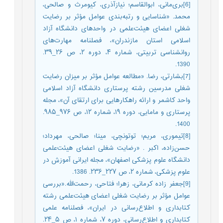
[6]بری‌مانی، ابوالقاسم؛ نیازآذری، کیومرث و صالحی،
محمد. «شناسایی و رتبه‌بندی عوامل مؤثر بر رضایت
شغلی اعضای هیئت‌علمی در واحدهای دانشگاه آزاد
اسلامی استان مازندران»، فصلنامه مهارت‌های
روانشناسی تربیتی، شماره ۴، دوره ۲، ص ۲۶_۳۹.
1390.
[7]بشارتی، رضا. «مطالعه عوامل مؤثر بر میزان رضایت
شغلی مدرسین رشته پرستاری دانشگاه آزاد اسلامی
واحد کاشمر و ارائه راهکارهایی برای ارتقای آن»، مجله
پرستاری و مامایی، دوره ۱۹، شماره ۱۲، ص ۹۷۶_۹۸۵.
1400.
[8]تیموری، مریم؛ توتونچی، مینا؛ صالحی، مهرداد؛
حسن‌زاده، اکبر . «رضایت شغلی اعضای هیئت‌علمی
دانشگاه علوم پزشکی اصفهان»، مجله ایرانی آموزش در
علوم پزشکی، شماره ۲، ص ۲۲۷_۲۳۶. 1386.
[9]جعفر زاده کرمانی، زهرا؛ فتاحی، رحمت‌الله.«بررسی
عوامل مؤثر بر رضایت شغلی اعضای هیئت‌علمی رشته
کتابداری و اطلاع‌رسانی در ایران»، فصلنامه علمی
کتابداری و اطلاع‌رسانی، دوره ۷، شماره ۱، ص ۵_۲۴.