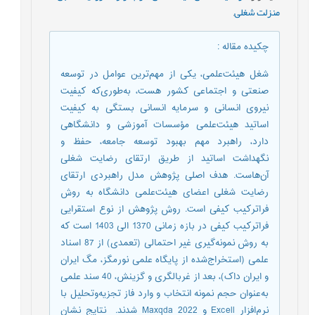
منزلت شغلی
,
چکیده مقاله
:
شغل هیئت‌علمی، یکی از مهم‌ترین عوامل در توسعه
صنعتی و اجتماعی کشور هست، به‌طوری‌که کیفیت
نیروی انسانی و سرمایه انسانی بستگی به کیفیت
اساتید هیئت‌علمی مؤسسات آموزشی و دانشگاهی
دارد، راهبرد مهم بهبود توسعه جامعه، حفظ و
نگهداشت اساتید از طریق ارتقای رضایت شغلی
آن‌هاست. هدف اصلی پژوهش مدل راهبردی ارتقای
رضایت شغلی اعضای هیئت‌علمی دانشگاه به روش
فراترکیب کیفی است. روش پژوهش از نوع استقرایی
فراترکیب کیفی در بازه زمانی 1370 الی 1403 است که
به روش نمونه‌گیری غیر احتمالی (تعمدی) از 87 اسناد
علمی (استخراج‌شده از پایگاه علمی نورمگز، مگ ایران
و ایران داک)، بعد از غربالگری و گزینش، 40 سند علمی
به‌عنوان حجم نمونه انتخاب و وارد فاز تجزیه‌وتحلیل با
نرم‌افزار Excell و Maxqda 2022 شدند. نتایج نشان