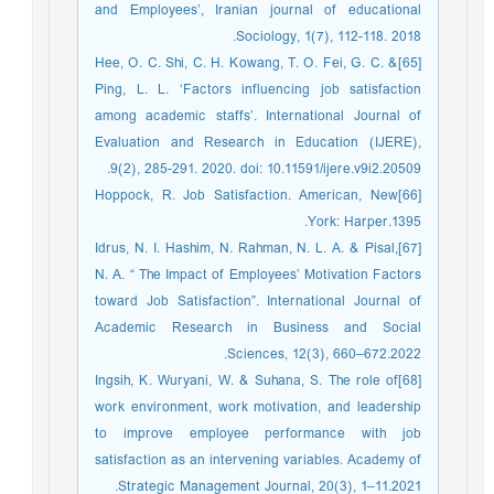
and Employees’, Iranian journal of educational
Sociology, 1(7), 112-118. 2018.
[65]Hee, O. C. Shi, C. H. Kowang, T. O. Fei, G. C. &
Ping, L. L. ‘Factors influencing job satisfaction
among academic staffs’. International Journal of
Evaluation and Research in Education (IJERE),
9(2), 285-291. 2020. doi: 10.11591/ijere.v9i2.20509.
[66]Hoppock, R. Job Satisfaction. American, New
York: Harper.1395.
[67]Idrus, N. I. Hashim, N. Rahman, N. L. A. & Pisal,
N. A. “ The Impact of Employees’ Motivation Factors
toward Job Satisfaction”. International Journal of
Academic Research in Business and Social
Sciences, 12(3), 660–672.2022.
[68]Ingsih, K. Wuryani, W. & Suhana, S. The role of
work environment, work motivation, and leadership
to improve employee performance with job
satisfaction as an intervening variables. Academy of
Strategic Management Journal, 20(3), 1–11.2021.