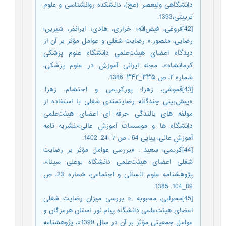
دانشگاهی ولیعصر (عج)، دانشکده روانشناسی و علوم
تربیتی،1393.
[42]فروغی، فیض‌الله؛ خرازی، هادی؛ ایرانفر، شیرین؛
رضایی، منصور.« رضایت شغلی و عوامل مؤثر بر آن از
دیدگاه اعضای هیئت‌علمی دانشگاه علوم پزشکی
کرمانشاه»، مجله ایرانی آموزش در علوم پزشکی،
شماره ۲، ص ۳۳۵_۳۴۲. 1386.
[43]قموشی، زهرا؛ پورکریمی و احتشام، زهرا.
«پیش‌بینی چندگانه رضایتمندی شغلی با استفاده از
مولفه های بالندگی حرفه ای اعضای هیئت‌علمی
دانشگاه ها و موسسات آموزش عالی»،نشریه نامه
آموزش عالی، پیاپی 64 ، ص 7 -24. 1402.
[44]کریمی، سعید . «بررسی عوامل مؤثر بر رضایت
شغلی اعضای هیئت‌علمی دانشگاه بوعلی سینا»،
پژوهشنامه علوم انسانی و اجتماعی، شماره 23، ص
89_104. 1385.
[45]محرابی، محبوبه .« بررسی میزان رضایت شغلی
اعضای هیئت‌علمی دانشگاه پیام نور استان هرمزگان و
عوامل جمعیتی مؤثر بر آن در سال 1390»، پژوهشنامه