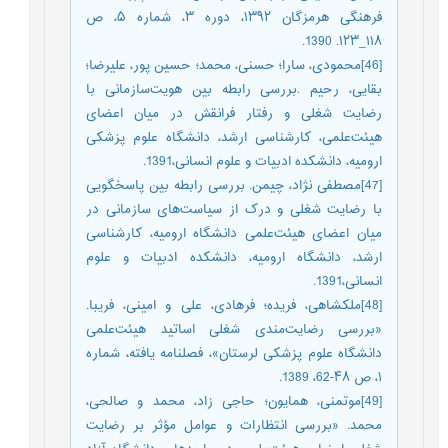
فرهنگی هرمزگان ۱۳۹۲، دوره ۳، شماره ۵، ص
۱۱۸_۱۲۳. 1390.
[46]محمودی، سارا؛ حسنی، محمد؛ حسین پور، علیرضا؛
بقایی، رحیم .بررسی رابطه بین هویت‌سازمانی با
رضایت شغلی و رفتار فرانقش در میان اعضای
هیئت‌علمی، کارشناسی ارشد، دانشگاه علوم پزشکی
ارومیه، دانشکده ادبیات و علوم انسانی،1391.
[47]مصطفی نژاد، چیمن. بررسی رابطه بین پاسخگویی
با رضایت شغلی و درک از سیاست‌های سازمانی در
میان اعضای هیئت‌علمی دانشگاه ارومیه، کارشناسی
ارشد، دانشگاه ارومیه، دانشکده ادبیات و علوم
انسانی،1391.
[48]ملکشاهی، فریده؛ فرهادی، علی و امینی، فریبا.
«بررسی رضایت‌مندی شغلی اساتید هیئت‌علمی
دانشگاه علوم پزشکی لرستان»، فصلنامه یافته، شماره
۱، ص ۴۸-62، 1389.
[49]موتمنی، همایون؛ حاجی زاد، محمد و صالحی،
محمد. «بررسی انتظارات و عوامل مؤثر بر رضایت