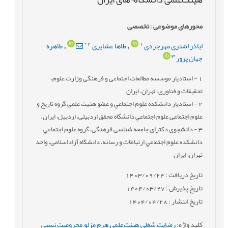
محورهای موضوعی
:
تخصصی
*
2
1
اباذر اشتری مهرجردی
طاها عشایری
طاهره
,
,
3
جهان پرور
1
- استادیار موسسه مطالعات اجتماعی و فرهنگی وزارت علوم،
تحقیقات و فناوری؛ تهران، ایران
2
- استادیار دانشكده علوم اجتماعي و عضو هئیت علمی گروه تاریخ و
علوم اجتماعی علوم اجتماعي دانشگاه محقق اردبیلی، اردبیل، ایران.
3
- دانشجوی دکترای جامعه شناسی فرهنگی، گروه علوم اجتماعي
دانشكده علوم اجتماعي ارتباطات و رسانه، دانشگاه آزاداسلامی، واحد
تهران، ایران
تاریخ دریافت : 1403/09/24
تاریخ پذیرش : 1404/03/27
تاریخ انتشار : 1404/04/28
کلید واژه
:
رضایت شغلی
,
هیئت‌علمی
,
هرم مزلو
,
محرومیت نسبی
,