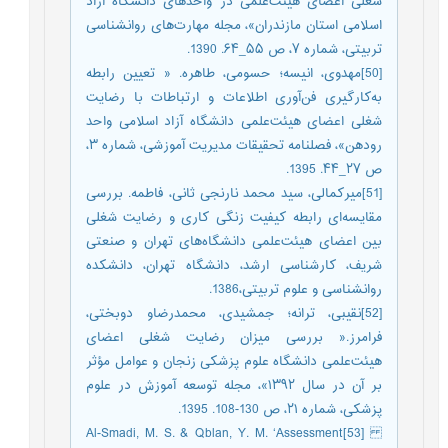
شغلی اعضای هیئت‌علمی در واحدهای دانشگاه آزاد
اسلامی استان مازندران»، مجله مهارت‌های روانشناسی
تربیتی، شماره ۷، ص ۵۵_۶۴. 1390.
[50]مهدوی، انیسه؛ حسومی، طاهره. « تعیین رابطه
به‌کارگیری فن‌آوری اطلاعات و ارتباطات با رضایت
شغلی اعضای هیئت‌علمی دانشگاه آزاد اسلامی واحد
رودهن»، فصلنامه تحقیقات مدیریت آموزشی، شماره ۳،
ص ۲۷_۴۴. 1395.
[51]میرکمالی، سید محمد نارنجی ثانی، فاطمه. بررسی
مقایسه‌ای رابطه کیفیت زنگی کاری و رضایت شغلی
بین اعضای هیئت‌علمی دانشگاه‌های تهران و صنعتی
شریف، کارشناسی ارشد، دانشگاه تهران، دانشکده
روانشناسی و علوم تربیتی،1386.
[52]نقیبی، ترانه؛ جمشیدی، محمدرضاو دوبختی،
فرامرز.« بررسی میزان رضایت شغلی اعضای
هیئت‌علمی دانشگاه علوم پزشکی زنجان و عوامل مؤثر
بر آن در سال ۱۳۹۲»، مجله توسعه آموزش در علوم
پزشکی، شماره ۲۱، ص 130-108. 1395.
[53]Al-Smadi, M. S. & Qblan, Y. M. ‘Assessment