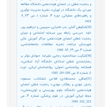
و رضایت شغلی در اعضای هیئت‌علمی دانشگاه مطالعه
موردی یک دانشگاه در تهران»، نشریه مدیریت نوآوری
و راهبردهای عملیاتی، دوره ۴، شماره ۱، ص ۷۳_۸.
1402.
[35]شکوهی آشان، بدر؛ فخرایی، سیروس و ابراهیم پور،
داود. «بررسی رابطه بین سرمایه اجتماعی و میزان
رضایت شغلی اعضای هیئت‌علمی مراکز آموزش عالی
شهرستان مراغه»، نشریه مطالعات جامعه‌شناسی،
شماره ۴، ص ۶۹_۸۶. 1389.
[36]شکیب، عبدالحمید؛ رجایی، علیرضا. «عوامل مؤثر بر
رضایتمندی شغلی استادان دانشگاه آزاد اسلامی»،
فصلنامه روانشناسی تحولی: روانشناسان ایرانی، دوره
2، شماره 8، ص 285-297. 1385.
[37]صافی، محمدهادی؛ فلاحی خشکناب، مسعود؛
راسل، مهدی و رهگذر، مهدی.« رضایت شغلی اعضای
هیئت‌علمی دانشگاه علوم بهزیستی و توان‌بخشی»،
مجله ایرانی آموزش در علوم پزشکی، شماره ۴، ص
323_332. 1389.