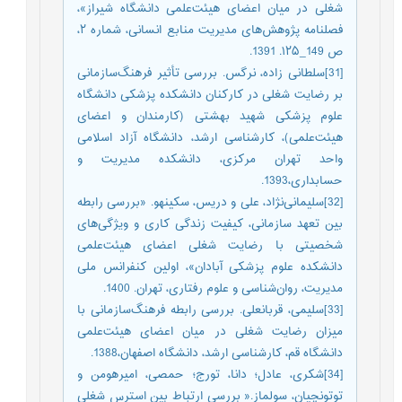
شغلی در میان اعضای هیئت‌علمی دانشگاه شیراز»،
فصلنامه پژوهش‌های مدیریت منابع انسانی، شماره ۲،
ص 149_۱۲۵. 1391.
[31]سلطانی زاده، نرگس. بررسی تأثیر فرهنگ‌سازمانی
بر رضایت شغلی در کارکنان دانشکده پزشکی دانشگاه
علوم پزشکی شهید بهشتی (کارمندان و اعضای
هیئت‌علمی)، کارشناسی ارشد، دانشگاه آزاد اسلامی
واحد تهران مرکزی، دانشکده مدیریت و
حسابداری،1393.
[32]سلیمانی‌نژاد، علی و دریس، سکینهو. «بررسی رابطه
بین تعهد سازمانی، کیفیت زندگی کاری و ویژگی‌های
شخصیتی با رضایت شغلی اعضای هیئت‌علمی
دانشکده علوم پزشکی آبادان»، اولین کنفرانس ملی
مدیریت، روان‌شناسی و علوم رفتاری، تهران. 1400.
[33]سلیمی، قربانعلی. بررسی رابطه فرهنگ‌سازمانی با
میزان رضایت شغلی در میان اعضای هیئت‌علمی
دانشگاه قم، کارشناسی ارشد، دانشگاه اصفهان،1388.
[34]شکری، عادل؛ دانا، تورج؛ حمصی، امیرهومن و
توتونچیان، سولماز.« بررسی ارتباط بین استرس شغلی