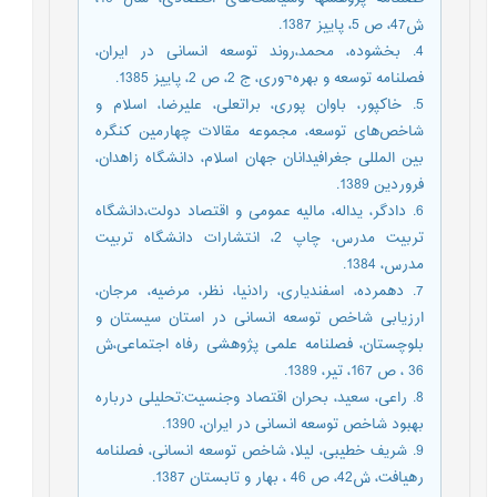
ش47، ص 5، پاییز 1387.
4. بخشوده، محمد،روند توسعه انسانی در ایران،
فصلنامه توسعه و بهره¬وری، ج 2، ص 2، پاییز 1385.
5. خاکپور، باوان پوری، براتعلی، علیرضا، اسلام و
شاخص‌ها‌ی توسعه، مجموعه مقالات چهارمین کنگره
بین المللی جغرافیدانان جهان اسلام، دانشگاه زاهدان،
فروردین 1389.
6. دادگر، یداله، مالیه عمومی و اقتصاد دولت،دانشگاه
تربیت مدرس، چاپ 2، انتشارات دانشگاه تربیت
مدرس، 1384.
7. دهمرده، اسفندیاری، رادنیا، نظر، مرضیه، مرجان،
ارزیابی شاخص توسعه انسانی در استان سیستان و
بلوچستان، فصلنامه علمی پژوهشی رفاه اجتماعی،ش
36 ، ص 167، تیر، 1389.
8. راعی، سعید، بحران اقتصاد وجنسیت:تحلیلی درباره
بهبود شاخص توسعه انسانی در ایران، 1390.
9. شریف خطیبی، لیلا، شاخص توسعه انسانی، فصلنامه
رهیافت، ش42، ص 46 ، بهار و تابستان 1387.