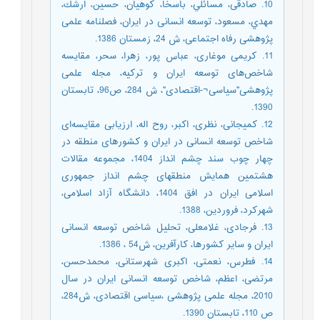
10. صادقی، مسائلي، باسخا، كوهيان، حسین، ارشك،
مهدي، مسعود، توسعه انسانی در ایران، فصلنامه علمی
پژوهشی رفاه اجتماعی، ش 24، زمستان 1386.
11. کریمی موغاری، عباس پور، زهرا، سحر، مقایسه
شاخص‌ها‌ی توسعه ایران و ترکیه، مجله علمی
پژوهشی"سیاسی¬-اقتصادی"، ش 284، ص96، تابستان
1390.
12. کمیجانی، نظری، اکبر، روح اله، ارزیابی مقایسه‌ای
شاخص توسعه انسانی در ایران و کشورهای منطقه در
چهار چوب سند چشم انداز 1404، مجموعه مقالات
هشتمین همایش منطقهای چشم انداز جمهوری
اسلامی ایران در افق 1404، دانشگاه آزاد اسلامی،
شهرکرد، فروردین، 1388.
13. فرجادی، غلامعلی، تحلیل شاخص توسعه انسانی
ایران و سایر کشورها، کارآفرین، ش54 ، 1386.
14. فطرس، نعمتی، اکبری شهرستانی، محمدحسن،
مرتضی، اعظم، شاخص توسعه انسانی ایران در سال
2010، مجله علمی پژوهشی ،سیاسی اقتصادی، ش284،
ص 110، تابستان 1390.