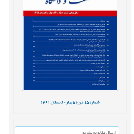
شماره
15
دوره
5
بهار - تابستان
1391
ارسال مقاله به نشریه