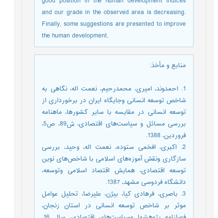
good position in the human development indices
and our grade in the observed area is decreasing.
Finally, some suggestions are presented to improve
the human development.
منابع و مأخذ
:
1. احمدوند، امیری، محمدرحیم، نعمت اله، نگاهی به
شاخص توسعه انسانی وجایگاه ایران در برخورداری از
توسعه انسانی در مقایسه با سایر کشورها، ماهنامه
بررسی مسائل و سیاست‌ها‌ی اقتصادی، ش89، ص5،
فروردین، 1388.
2. اکبری، افخمی ستوده، نعمت اله، وحید، بررسی
سازگاری ونقش آموزه‌ها‌ی اسلامی با شاخص‌ها‌ی نوین
توسعه اقتصادی، همایش اقتصاد اسلامی وتوسعه،
دانشگاه فردوسی مشهد، 1387.
3. باصری، فرهادی کیا، بیژن، علیرضا، تحلیل عوامل
موثر بر شاخص توسعه انسانی در استان زنجان،
فصلنامه پژوهشها وسیاست‌ها‌ی اقتصادی، سال 16،