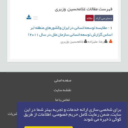
فهرست مقالات
غلامحسین وزیری
دسترسی آزاد
مقاله
1
-
مقایسه توسعه انسانی در ایران وکشورهای منطقه (بر
اساس گزارش توسعه انسانی سازمان ملل در سال 2011)
رضا علیزاده
غلامحسین وزیری
صفحه اصلی
نقشه سایت
تماس با ما
برای شخصی سازی ارائه خدمات و تجربه بهتر شما در این
حقوق این وب‌سایت متعلق به سامانه مدیریت نشریات
سایت، ضمن رعایت کامل حریم خصوصی، اطلاعات از طریق
کوکی ذخیره می شوند
رایمگ است.
حق نشر
1405-1396
©