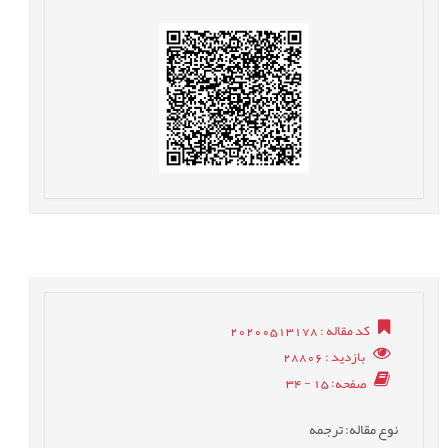
کد مقاله
: 20200513178
بازدید
: 28806
صفحه
: 15 - 34
نوع مقاله
: ترجمه