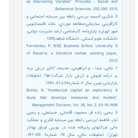
as Intervening Variable". Procedia - Social and
Behavioral Sciences, 292-298, 2015.
5. شکری، انسیه، بررسي رابطه بين سرمايه اجتماعي و
كارآفريني سازماني(مطالعه موردي: بانك اقتصادنوين
شهر تهران)، پایان‌نامه کارشناسی ارشد مدیریت دولتی،
دانشکده علوم انسانی، دانشگاه شاهد،1389.
6. Fernandez, P, IESE Business School, University
of Navarra, a literature review, working paper,
2013.
7. خانی، عبدا...، و ابراهیمی، خدیجه، "تاثیر ارزش برند
بر درآمد فروش و ارزش بازار شرکت¬ها"، تحقیقات
بازاریابی نوین، سال 4، شماره2،54-41، 1393.
8. Bontis, N, "Intellectual capital: an exploratory
study that develops measures and models".
Management Decision, Vol. 36, No. 2, 63-76,1998.
9. یحیی زاده فر، محمود، آقاجانی، حسنعلی، و یحیی
تبار، فاطمه،"بررسی رابطه بین سرمایه فکری و عملکرد
مالی شرکتهای پذیرفته شده در بورس اوراق بهادار
تهران". تحقیقات مالی، سال 16، شماره1، 199-181،