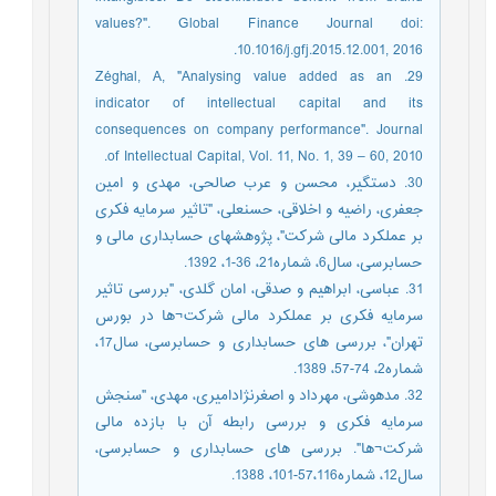
values?". Global Finance Journal doi:
10.1016/j.gfj.2015.12.001, 2016.
29. Zéghal, A, "Analysing value added as an
indicator of intellectual capital and its
consequences on company performance". Journal
of Intellectual Capital, Vol. 11, No. 1, 39 – 60, 2010.
30. دستگیر، محسن و عرب صالحی، مهدی و امین
جعفری، راضیه و اخلاقی، حسنعلی، "تاثیر سرمایه فکری
بر عملکرد مالی شرکت"، پژوهشهای حسابداری مالی و
حسابرسی، سال6، شماره21، 36-1، 1392.
31. عباسی، ابراهیم و صدقی، امان گلدی، "بررسی تاثیر
سرمایه فکری بر عملکرد مالی شرکت¬ها در بورس
تهران"، بررسی های حسابداری و حسابرسی، سال17،
شماره2، 74-57، 1389.
32. مدهوشی، مهرداد و اصغرنژادامیری، مهدی، "سنجش
سرمایه فکری و بررسی رابطه آن با بازده مالی
شرکت¬ها". بررسی های حسابداری و حسابرسی،
سال12، شماره57،116-101، 1388.