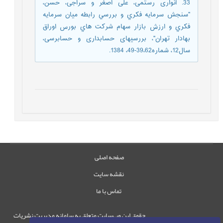
33. انواری رستمی، علی اصغر و سراجی، حسن،
"سنجش سرمايه فكري و بررسي رابطه ميان سرمايه
فكري و ارزش بازار سهام شركت هاي بورس اوراق
بهادار تهران"، بررسیهای حسابداری و حسابرسی،
سال12، شماره39،62-49، 1384.
صفحه اصلی
نقشه سایت
تماس با ما
حقوق این وب‌سایت متعلق به سامانه مدیریت نشریات