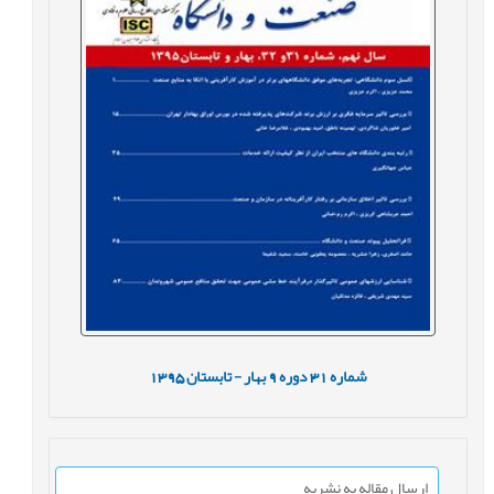
شماره
31
دوره
9
بهار - تابستان
1395
ارسال مقاله به نشریه