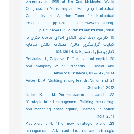
presented in 1998 at the 2nd McMaster World
Congress on Measuring and Managing Intellectual
Capital by the Austrian Team for Intellectual
Potential pp.1-20 http://www.measuring-
ip.at/Opapers/Pulic/Vaictxt.vaictxt.html , 1998.
19. دارابی، رویا، "تاثیر افشای اجزای سرمایه فکری بر
کیفیت گزارشگری مالی". فصلنامه دانش سرمایه
گذاری، سال 1، شماره4،131-105،1391.
20. Berzkalne, I., Zelgalve, E, " Intellectual capital
and company value". Procedia - Social and
Behavioral Sciences, 887-896 , 2014.
21. Aaker, D. A, "Building strong brands, Simon and
Schuster", 2012.
22. Keller, K. L., M. Parameswaran ., I. Jacob,
"Strategic brand management: Building, measuring,
and managing brand equity", Pearson Education
India, 2011.
23. Kapferer, J.-N, "The new strategic brand
management: Advanced insights and strategic