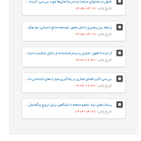
تحول در محتوای صنعت چندرسانه‌ای‌ها مورد بررسی: آینده‌ ژانر برنامه‌های تلویزیون ایران در افق 1410
تاریخ چاپ
: 1405/03/18
رابطه بین رهبری دانش محور، توسعه منابع انسانی، جو نوآوری و رفتار کاری خلاقانه با مزیت رقابتی پایدار با نقش میانجی نواوری سازمانی
تاریخ چاپ
: 1405/03/18
از ایده تا افول: تحلیل پدیدارشناسانه از دلایل شکست استارت‌آپ‌های ایرانی
تاریخ چاپ
: 1404/06/30
بررسی تأثیر فضای مجازی بر یادگیری مهارت های اجتماعی دانش آموزان از دیدگاه معلمان (مطالعه موردی: شهرستان هامون)
تاریخ چاپ
: 1404/06/30
رسالت‌های نهاد علم و جامعه دانشگاهی برای ترویج و گفتمان‌سازی الگوی پیشرفت
تاریخ چاپ
: 1404/04/28