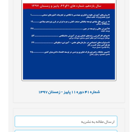
شماره
41
دوره
11
پاییز - زمستان
1397
ارسال مقاله به نشریه