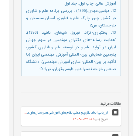
آموزش عالی، چاپ اول، جلد اول
12. عباسی،مهدی،(1395) ، بررسی برنامه علم و فناوری
در کشور چین ،پارک علم و فناوری استان سیستان و
بلوچستان، ص2
13. بختیاری¬نژاد، فیروز، شیخان، ناهید (1396)،
"هدایت رساله¬های دکترای مهندسی در سهم جهانی
ایران در تولید علم و در توسعه علم و فناوری کشور،
پنجمین همایش بین¬المللی آموزش مهندسی ایران (با
تأکید بر بین¬المللی¬سازی آموزش مهندسی)، دانشگاه
صنعتی خواجه نصیرالدین طوسی،تهران، ص1-10
مقالات مرتبط
ارزیابی ابعاد نظری و عملی نظام های آموزشی هنرستان‌های دخترانه فنی و حرفه‌ای
تاریخ چاپ
: 1405/03/18