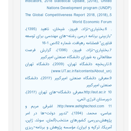
Indicators, 2018 Statistical Update, )2018), United
Nations Development program (UNDP)
5.The Global Competitiveness Report 2018, (2018),
World Economic Forum
. 6.بختیاری¬نژاد، فیروز، شیخان، ناهید (1395)،
"بازبینی برنامه درسی رشته¬های مهندسی برای توسعه
فناوری" فصلنامه رهیافت، شماره 62،ص 1-16
7.بختیاری¬نژاد، فیروز، (1396)، گزارش فرصت
مطالعاتی به شورای دانشگاه صنعتی امیرکبیر
8.تاریخچه دانشگاه تهران، (2009)، دانشگاه تهران
(www.UT.ac.ir/fa/contents/About_un)
9.معرفی دانشگاه صنعتی امیرکبیر (2017)، دانشگاه
صنعتی امیرکبیر
http://aut.ac.ir 10.معرفی دانشگاه¬های تهران (2017)،
دبیرستان انرژی اتمی،
http://www.aehighschool.com 11. اشرفی مریم و
عباسی، محمد، (1394)، "تدبیر دولت¬ها در امر
پژوهش،بررسی کشورهای منتخب(آلمان، سوئد، ژاپن،
آمریکا، ترکیه و ایران)، مؤسسه پژوهش و برنامه¬ریزی