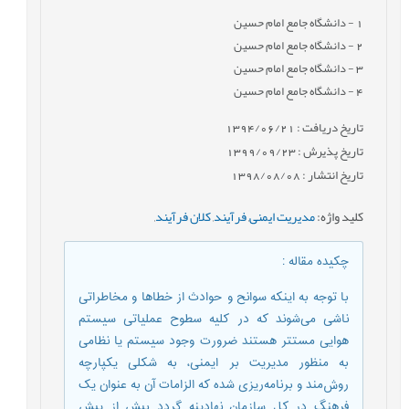
1
- دانشگاه جامع امام حسین
2
- دانشگاه جامع امام حسین
3
- دانشگاه جامع امام حسین
4
- دانشگاه جامع امام حسین
تاریخ دریافت : 1394/06/21
تاریخ پذیرش : 1399/09/23
تاریخ انتشار : 1398/08/08
کلید واژه
:
مدیریت ایمنی
,
فرآیند
,
کلان فرآیند
,
چکیده مقاله
:
با توجه به اینکه سوانح و حوادث از خطاها و مخاطراتی
ناشی می‌شوند که در کلیه سطوح عملیاتی سیستم
هوایی مستتر هستند ضرورت وجود سیستم یا نظامی
به منظور مدیریت بر ایمنی، به شکلی یکپارچه
روش‌مند و برنامه‌ریزی شده که الزامات آن به عنوان یک
فرهنگ در کل سازمان نهادینه گردد بیش از پیش