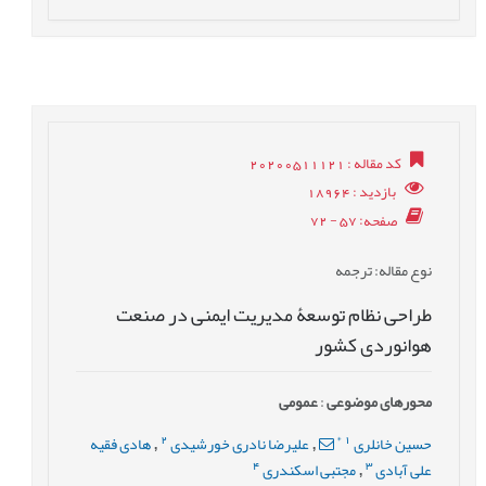
کد مقاله
: 20200511121
بازدید
: 18964
صفحه
: 57 - 72
نوع مقاله
: ترجمه
طراحی نظام توسعۀ مدیریت ایمنی در صنعت
هوانوردی کشور
محورهای موضوعی
:
عمومى
2
*
1
حسین خانلری
علیرضا نادری خورشیدی
هادی فقیه
,
,
4
3
علی آبادی
مجتبی اسکندری
,