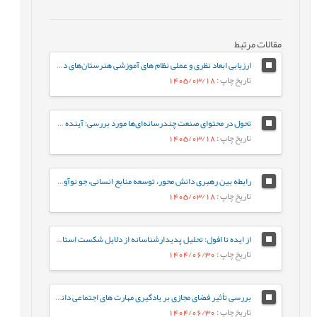
مقالات مرتبط
ارزیابی ابعاد نظری و عملی نظام های آموزشی هنرستان‌های دخترانه فنی و حرفه‌ای
تاریخ چاپ
: 1405/03/18
تحول در محتوای صنعت چندرسانه‌ای‌ها مورد بررسی: آینده‌ ژانر برنامه‌های تلویزیون ایران در افق 1410
تاریخ چاپ
: 1405/03/18
رابطه بین رهبری دانش محور، توسعه منابع انسانی، جو نوآوری و رفتار کاری خلاقانه با مزیت رقابتی پایدار با نقش میانجی نواوری سازمانی
تاریخ چاپ
: 1405/03/18
از ایده تا افول: تحلیل پدیدارشناسانه از دلایل شکست استارت‌آپ‌های ایرانی
تاریخ چاپ
: 1404/06/30
بررسی تأثیر فضای مجازی بر یادگیری مهارت های اجتماعی دانش آموزان از دیدگاه معلمان (مطالعه موردی: شهرستان هامون)
تاریخ چاپ
: 1404/06/30