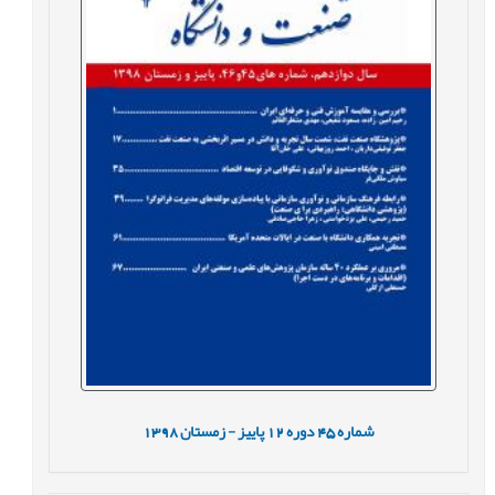
شماره
45
دوره
12
پاییز - زمستان
1398