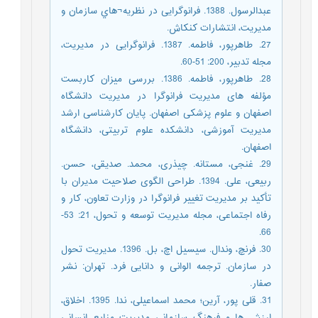
عبدالرسول. 1388. فرانوگرایی در نظریه¬هاي سازمان و
مدیریت، انتشارات کنکاش.
27. طاهرپور، فاطمه. 1387. فرانوگرایی در مدیریت،
مجله تدبیر، 200: 51-60.
28. طاهرپور، فاطمه. 1386. بررسی میزان کاربست
مؤلفه های مدیریت فرانوگرا در مدیریت دانشگاه
اصفهان و علوم پزشکی اصفهان. پایان کارشناسی ارشد
مدیریت آموزشی، دانشکده علوم تربیتی، دانشگاه
اصفهان.
29. غنجی، مستانه. چیذری، محمد. صدیقی، حسن.
ربیعی، علی. 1394. طراحی الگوی صلاحیت مدیران با
تأکید بر مدیریت تغییر فرانوگرا در وزارت تعاون، کار و
رفاه اجتماعی، مجله مدیریت توسعه و تحول، 21: 53-
66.
30. فرنچ، وندال. سیسیل اچ، بل. 1396. مدیریت تحول
در سازمان. ترجمه الوانی و دانایی فرد. تهران: نشر
صفار.
31. قلی پور، آرین؛ محمد اسماعیلی، ندا. 1395. اخلاق،
ارزش ها و فرهنگ سازمانی مدیریت منابع انسانی