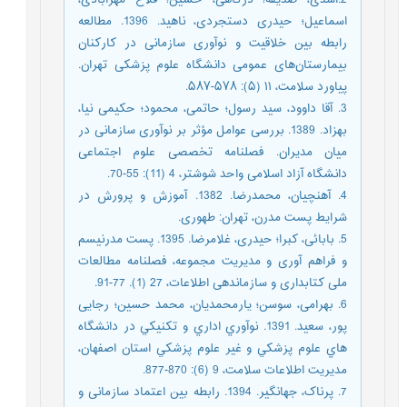
اسماعیل؛ حیدری دستجردی، ناهید. 1396. مطالعه
رابطه بین خلاقیت و نوآوری سازمانی در کارکنان
بیمارستان‌های عمومی دانشگاه علوم پزشکی تهران.
پیاورد سلامت، ۱۱ (۵): ۵۷۸-۵۸۷.
3. آقا داوود، سید رسول؛ حاتمی، محمود؛ حکیمی نیا،
بهزاد. 1389. بررسی عوامل مؤثر بر نوآوری سازمانی در
میان مدیران. فصلنامه تخصصی علوم اجتماعی
دانشگاه آزاد اسلامی واحد شوشتر، 4 (11): 55-70.
4. آهنچیان، محمدرضا. 1382. آموزش و پرورش در
شرایط پست مدرن، تهران: طهوری.
5. بابائی، کبرا؛ حیدری، غلامرضا. 1395. پست مدرنیسم
و فراهم آوری و مدیریت مجموعه، فصلنامه مطالعات
ملی کتابداری و سازماندهی اطلاعات، 27 (1). 77-91.
6. بهرامی، سوسن؛ یارمحمدیان، محمد حسین؛ رجایی
پور، سعید. 1391. نوآوري اداري و تکنيکي در دانشگاه
هاي علوم پزشکي و غير علوم پزشکي استان اصفهان،
مدیریت اطلاعات سلامت، 9 (6): 870-877.
7. پرناک، جهانگیر. 1394. رابطه بین اعتماد سازمانی و