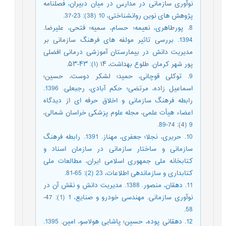
نوآوری سازمانی در مدارس در میان دبیران، فصلنامه
پژوهش های نوین روانشناختی، 10 (38): 23-37.
8. پورطاهری، نعیمه؛ حسام، سمیه؛ فتحی، علیرضا.
1394. بررسی تاثیر مولفه های فرهنگ سازمانی بر
مدیریت دانش در بیمارستان آموزشی درمانی افضلی
پور شهر کرمان. طلوع بهداشت، ۱۴ (۱): ۴۳-۵۳.
9. توکلی قوچانی، حمید؛ لشکر دوست، حسین؛
اسماعیل زاده، مرتضی؛ حکم آبادی، رجبعلی. 1396.
رابطه فرهنگ سازمانی و اخلاق حرفه ای از دیدگاه
اعضاء هیأت علمی، مجله علوم پزشکی خراسان شمالی،
9 (4): 74-89.
10. حریری، نجلا؛ جعفری، مهناز. 1391. رابطه فرهنگ
سازمانی و ساختار سازمانی در سازمان اسناد و
کتابخانه ملی جمهوری اسلامی ایران، مطالعات ملی
کتابداری و سازماندهی اطلاعات، 23 (2): 65-81.
11. دهقان، منصور. 1388. مدیریت دانش و نقش آن در
نوآوری سازمانی. مهندسی خودرو و صنایع، 1 (1): 47-
58.
12. دهقانی پوده، حسین؛ پاشایی هولاسو، امین. 1395.