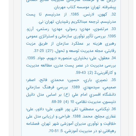
پیشرفته. تهران: موسسه کتاب مهربان.
32. کهون، لارنس. 1385. از مدرنیسم تا پست
مدرنیسم، ترجمه عبدالکریم رشیدیان، تهران: نی.
33. مرتضوی، مهدی؛ رسولی، مهدی؛ رستمی، آرزو.
1395. بررسی تأثیر نوآوری سازمانی و استراتژی عمومی
رهبری هزینه بر عملکرد سازمان از طریق مزیت
رقابتی، مجله مدیریت توسعه و تحول، (27): 25-37.
34. معقول، علی؛ بختیاری، منصوره؛ دیهیم، جواد. 1395.
بررسی مدیریت در عصر پست مدرن، مطالعه مدیریت
و کارآفرینی،2 (2): 43-59.
35. نصيري باري، حسين؛ محمدي فاتح، اصغر؛
صميمي، سيدمهدي. 1389. بررسي فرهنگ سازماني
دانشگاه افسري امام علي (ع) بر اساس مدل دانيل
دنيسون، مدیریت نظامی، 10 (4): 39-68.
36. نیکنامی، مصطفی؛ تقی پور ظهیر، علی؛ دلاور، علی؛
غفاری مجلج، محمد. 1388. طراحی و ارزیابی مدل علی
خلاقیت و نوآوری مدیران آموزشی شهر تهران. فصلنامه
رهیافتی نو در مدیریت آموزشی، 5: 51-70.