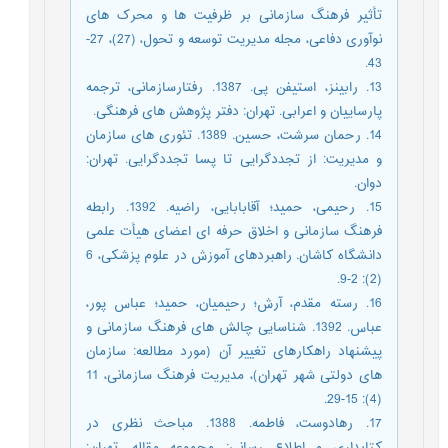
تأثیر فرهنگ سازمانی بر ظرفیت ها و محرک های
نوآوری دفاعی، مجله مدیریت توسعه و تحول، (27)، 27-
43.
13. رابینز، استیفن پی. 1387. رفتارسازمانی، ترجمه
پارساییان و اعرابی. تهران: دفتر پژوهش های فرهنگی.
14. رحمان سرشت، حسین. 1389. تئوری های سازمان
و مدیریت: از تجددگرایی تا پسا تجددگرایی. تهران:
دوان.
15. رحیمی، حمید؛ آقابابایی، راضیه. 1392. رابطه
فرهنگ سازمانی و اخلاق حرفه ای اعضای هیأت علمی
دانشگاه کاشان. راهبردهای آموزش در علوم پزشکی، 6
(2): 2-9.
16. رسته مقدم، آرش؛ رحیمیان، حمید؛ عباس پور،
عباس. 1392. شناسایی چالش های فرهنگ سازمانی و
پیشنهاد راهکارهای تغییر آن (مورد مطالعه: سازمان
های دولتی شهر تهران)، مدیریت فرهنگ سازمانی، 11
(4): 15-29.
17. رهادوست، فاطمه. 1388. مباحث نظری در
کتابداری و اطلاع رسانی: مجموعه مقاله. تهران: