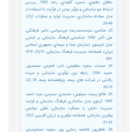
دهقان دهنوي، حسن؛ کاوندي، رضا. 1390. بررسی
ارتباط جو سازمانی و نوآور بودن در فرآیند با استفاده از
مدل معادله ساختاري، مدیریت تولید و عملیات، 2(2):
46-29.
23. صالحی، سیدمحمدرضا؛ میرسپاسی، ناصر. فرهنگی،
علی اکبر. 1394. شناسایی فرهنگ سازمانی بر اساس
مدل دنیسون (سازمان صدا و سیماي جمهوري اسلامی
ایران)، فصلنامه مدیریت فرهنگ سازمانی، 13(3): 878-
857.
24. صحت، سعید؛ مظلومی، نادر؛ فخیمی محمدپور،
حمید. 1394. رابطه بین نوآوری سازمانی و مزیت
رقابتی در شرکت های بیمه، پژوهشنامه بیمه، 30 (2):
12-26.
25. طالع پسند، سیاوش؛ محمدی حسینی، سید احمد.
1395. آزمون مدل ساختاری فرهنگ سازمانی و فرایند
مدیریت دانش با عملکرد سازمانی: نقش میانجی
نوآوری سازمانی. فصلنامه نوآوری و ارزش آفرینی، 5(9):
35-51.
26. طاهرپور، فاطمه؛ رجایی پور، سعید؛ جمشیدیان،