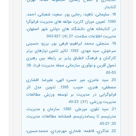
کتابدار.
18. سلیمانی، ناهید؛ رجایی پور، سعید؛ شعبانی، احمد.
1390. تعیین میزان کاربرد مؤلفه های مدیریت فرانوگرا
در کتابخانه های دانشگاه های دولتی شهر اصفهان،
مدیریت اطلاعات سلامت، 27 (4): 921-943.
19. سنجقی، محمد ابراهیم؛ فرهی بور، برزو؛ حسینی
سرخوش، سید مهدی. 1392. تاثیر تامین نیازهای برتر
کارکنان و فرهنگ انطباق پذیر بر رابطه بین رهبری
تحول آفرین و نوآوری سازمانی، مجله مدیریت فردا، 36:
53-65.
20. سید عامری، میر حسن؛ الهی، علیرضا. افشاری
مصطفی؛ هنری، حبیب. 1395. تدوین مدل اثر
فرانوگرایی در مدیریت بر توسعه ورزش. مطالعات
مدیریت ورزشی، (37): 23-40.
21. سید نقوی، میرعلی. 1380. سازمان و مدیریت،
مدرنیسم تا پسامدرنیسم. فصلنامه مطالعات مدیریت،
30: 27-45.
22. شاکري، فاطمه؛ طحاري مهرجردي، محمدحسین؛