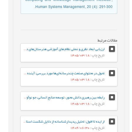
Human Systems Management, 20 (4): 291-300.
مقالات مرتبط
ارزیابی ابعاد نظری و عملی نظام های آموزشی هنرستان‌های دخترانه فنی و حرفه‌ای
تاریخ چاپ
: 1405/03/18
تحول در محتوای صنعت چندرسانه‌ای‌ها مورد بررسی: آینده‌ ژانر برنامه‌های تلویزیون ایران در افق 1410
تاریخ چاپ
: 1405/03/18
رابطه بین رهبری دانش محور، توسعه منابع انسانی، جو نوآوری و رفتار کاری خلاقانه با مزیت رقابتی پایدار با نقش میانجی نواوری سازمانی
تاریخ چاپ
: 1405/03/18
از ایده تا افول: تحلیل پدیدارشناسانه از دلایل شکست استارت‌آپ‌های ایرانی
تاریخ چاپ
: 1404/06/30