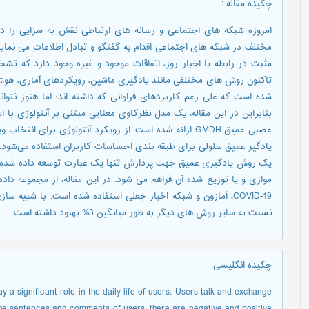
چکیده مقاله
:
امروزه شبکه های اجتماعی و رسانه های ارتباطی نقش به سزایی را در ز
مختلف در شبکه های اجتماعی اقدام به گفتگو و تبادل اطلاعات می نمای
مثبت در رابطه با اخبار روز، اتفاقات موجود و غیره وجود دارد که 
تاکنون روش های مختلفی مانند یادگیری ماشین، رویکردهای آماری، 
شده است که علی رغم کاربردهای فراوانی که داشته اند؛ اما هنوز نتو
بنابراین در این مقاله، یک مدل نظرکاوی معنایی مبتنی بر آنتولوژی با ا
عصبی عمیق GMDH ارائه شده است. از رویکرد آنتولوژی برای ا
یادگیر عمیق سلولی برای طبقه بندی احساسات کاربران استفاده می‌‌شود. 
یک روش یادگیری عمیق جهت پردازش تنها یک عبارت توسعه داده شده و 
موازی و یا توزیع شده آن فراهم می شود. در این مقاله، از مجموعه داد
COVID-19، آمازون و شبکه اخبار جعلی استفاده شده است. با شب
نسبت به سایر روش های دیگر به طور میانگین 3% بهبود داشته است
چکیده انگلیسی
:
a significant role in the daily life of users. Users talk and exchange
n the sentences and comments of users, there are negative and positive