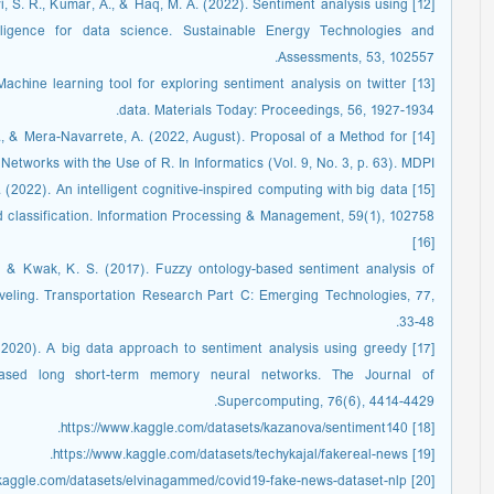
bawi, S. R., Kumar, A., & Haq, M. A. (2022). Sentiment analysis using
lligence for data science. Sustainable Energy Technologies and
Assessments, 53, 102557.
). Machine learning tool for exploring sentiment analysis on twitter
data. Materials Today: Proceedings, 56, 1927-1934.
o, E., & Mera-Navarrete, A. (2022, August). Proposal of a Method for
Networks with the Use of R. In Informatics (Vol. 9, No. 3, p. 63). MDPI.
, M. (2022). An intelligent cognitive-inspired computing with big data
d classification. Information Processing & Management, 59(1), 102758.
[16]
H., & Kwak, K. S. (2017). Fuzzy ontology-based sentiment analysis of
aveling. Transportation Research Part C: Emerging Technologies, 77,
33-48.
, W. (2020). A big data approach to sentiment analysis using greedy
-based long short-term memory neural networks. The Journal of
Supercomputing, 76(6), 4414-4429.
[18] https://www.kaggle.com/datasets/kazanova/sentiment140.
[19] https://www.kaggle.com/datasets/techykajal/fakereal-news.
[20] https://www.kaggle.com/datasets/elvinagammed/covid19-fake-news-dataset-nlp.