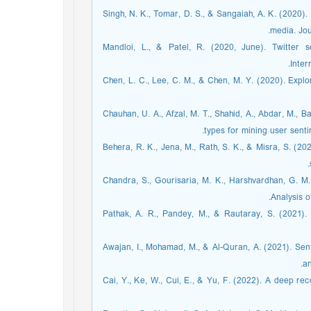
[3] Singh, N. K., Tomar, D. S., & Sangaiah, A. K. (202
media. Jou
[4] Mandloi, L., & Patel, R. (2020, June). Twitte
Inter
[5] Chen, L. C., Lee, C. M., & Chen, M. Y. (2020). Exp
[6] Chauhan, U. A., Afzal, M. T., Shahid, A., Abdar, M.
types for mining user sent
[7] Behera, R. K., Jena, M., Rath, S. K., & Misra, S.
[8] Chandra, S., Gourisaria, M. K., Harshvardhan, G.
Analysis o
[9] Pathak, A. R., Pandey, M., & Rautaray, S. (2021
[10] Awajan, I., Mohamad, M., & Al-Quran, A. (2021). 
an
[11] Cai, Y., Ke, W., Cui, E., & Yu, F. (2022). A dee