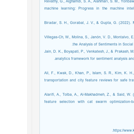
[12] Revathy, G., Alghamdi, S. A., Alahmari, S. M., Yon
machine learning: Progress in the machine inte
[13] Biradar, S. H., Gorabal, J. V., & Gupta, G. (2022
[14] Villegas-Ch, W., Molina, S., Janón, V. D., Montalv
the Analysis of Sentiments in Social 
[15] Jain, D. K., Boyapati, P., Venkatesh, J., & Prakash
analytics framework for sentiment analysis an
Ali, F., Kwak, D., Khan, P., Islam, S. R., Kim, K. 
transportation and city feature reviews for safe tr
[17] Alarifi, A., Tolba, A., Al-Makhadmeh, Z., & Said
feature selection with cat swarm optimization