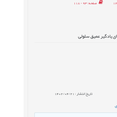
صفحه
: 93 - 118
ی یادگیر عمیق سلولی
تاریخ انتشار : 1402/04/21
ی
,