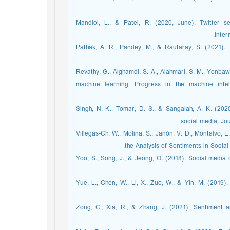
[32] Mandloi, L., & Patel, R. (2020, June). Twitte
Inter
[33] Pathak, A. R., Pandey, M., & Rautaray, S. (2021
[34] Revathy, G., Alghamdi, S. A., Alahmari, S. M., Yon
machine learning: Progress in the machine inte
[35] Singh, N. K., Tomar, D. S., & Sangaiah, A. K. (
social media. Jo
[36] Villegas-Ch, W., Molina, S., Janón, V. D., Montalv
the Analysis of Sentiments in Social 
[37] Yoo, S., Song, J., & Jeong, O. (2018). Social me
[38] Yue, L., Chen, W., Li, X., Zuo, W., & Yin, M. (2
[39] Zong, C., Xia, R., & Zhang, J. (2021). Sentimen