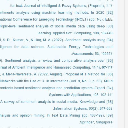
for text. Journal of Intelligent & Fuzzy Systems, (Preprint), 1-17.
r sentiments analysis using machine learninig methods. In 2020
national Conference for Emerging Technology (INCET) (pp. 1-5). IEEE.
). Topic-level sentiment analysis of social media data using deep
learning. Applied Soft Computing, 108, 107440.
bawi, S. R., Kumar, A., & Haq, M. A. (2022). Sentiment analysis using
lligence for data science. Sustainable Energy Technologies and
Assessments, 53, 102557.
2020). Sentiment analysis: a review and comparative analysis over
urnal of Ambient Intelligence and Humanized Computing, 11(1), 97-117.
o, E., & Mera-Navarrete, A. (2022, August). Proposal of a Method for
Networks with the Use of R. In Informatics (Vol. 9, No. 3, p. 63). MDPI.
dia contents-based sentiment analysis and prediction system. Expert
Systems with Applications, 105, 102-111.
019). A survey of sentiment analysis in social media. Knowledge and
Information Systems, 60(2), 617-663.
t analysis and opinion mining. In Text Data Mining (pp. 163-199).
Springer, Singapore.