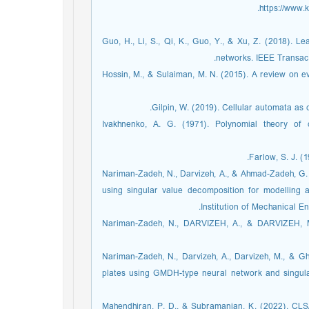
[23] Guo, H., Li, S., Qi, K., Guo, Y., & Xu, Z. (2018
networks. IEEE Transact
[24] Hossin, M., & Sulaiman, M. N. (2015). A review on 
[26] Ivakhnenko, A. G. (1971). Polynomial theory
[28] Nariman-Zadeh, N., Darvizeh, A., & Ahmad-Zadeh,
using singular value decomposition for modelling a
Institution of Mechanical E
[29] Nariman-Zadeh, N., DARVIZEH, A., & DARVIZEH
[30] Nariman-Zadeh, N., Darvizeh, A., Darvizeh, M., &
plates using GMDH-type neural network and singula
[31] Mahendhiran, P. D., & Subramanian, K. (2022). 