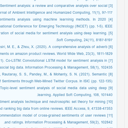
0). Sentiment analysis: a review and comparative analysis over social
rnal of Ambient Intelligence and Humanized Computing, 11(1), 97-117.
r sentiments analysis using machine learninig methods. In 2020
national Conference for Emerging Technology (INCET) (pp. 1-5). IEEE.
loration of social media for sentiment analysis using deep learning.
Soft Computing, 24(11), 8187-8197.
, Basiri, M. E., & Zhou, X. (2020). A comprehensive analysis of adverb
iments on amazon product reviews. World Wide Web, 23(3), 1811-1829.
 (2021). Co-LSTM: Convolutional LSTM model for sentiment analysis in
social big data. Information Processing & Management, 58(1), 102435.
 M., Rautaray, S. S., Pandey, M., & Mohanty, S. N. (2021). Semantic
f Sentiments through Web-Mined Twitter Corpus. In ISIC (pp. 122-135).
). Topic-level sentiment analysis of social media data using deep
learning. Applied Soft Computing, 108, 107440.
Sentiment analysis technique and neutrosophic set theory for mining
d ranking big data from online reviews. IEEE Access, 9, 47338-47353.
p recommendation model of cross-grained sentiments of user reviews
and ratings. Information Processing & Management, 59(2), 102842.