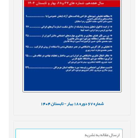
شماره
67
دوره
18
بهار - تابستان
1404
ارسال مقاله به نشریه