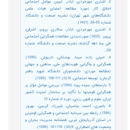
2. اشتری مهرجردی، اباذر. تبیین عوامل اجتماعی
اخلاق کار (مورد مطالعه: اعضای هیات علمی
دانشگاه‌های شهر تهران)، نشریه صنعت و دانشگاه.
شماره 55-56، (1401).
3. اشتری مهرجردی، اباذر، سالاری، پرویز، اشرفی،
پرویز. (1402) صورت‌بندی مطالعات همگرایی اجتماعی
طی سه دهه گذشته، نشریه صنعت و دانشگاه. شماره
59، .
4. امینی زاده، سینا، بوستانی، داریوش. (1395).
همگرایی و واگرایی هویت‌های ملی، مذهبی و جهانی
(مطالعه موردی: دانشجویان دانشگاه شهید باهنر
کرمان). توسعه اجتماعی، 10(3)، 111-138. (1395).
5. بارسلطان، سيده رويا، (1394)، بررسي عوامل مؤثر بر
همگرايي قوميتها با تأکيد بر ساختار امنيت کشور
ايران، علوم و فنون رزمي، دوره 4، شماره 13
6. باصری، احمد، عباسیان، شیرزاد، کریمی، بهروز.
(1396). رابطه بین سرمایه اجتماعی و همگرایی قومیتی
در استان آذربایجان غربی. فصلنامه مدیریت بحران و
وضعیت های اضطراری. 9(34). 115-141. (1396).