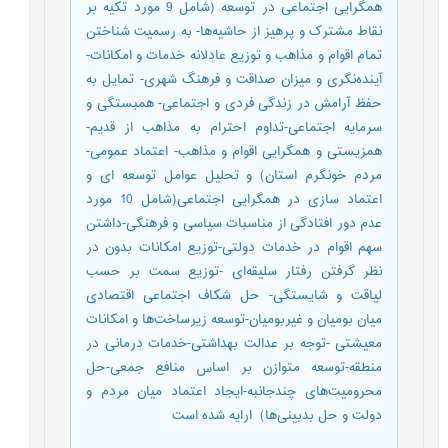
همگرایی اجتماعی در توسعه (شامل 9 مورد تکیه بر
نقاط مشترک و پرهیز از حاشیه‌ها- به رسمیت شناختن
تمام اقوام و مذاهب و توزیع عادلانه خدمات و امکانات-
آینده‌نگری و میزان صداقت و فرهنگ شهری- تمایل به
حفظ آرامش در زندگی فردی و اجتماعی- همبستگی و
سرمایه اجتماعی-تداوم احترام به مذاهب از قدیم-
همزیستی و همگرایی اقوام و مذاهب- اعتماد عمومی-
مردم خونگرم استان) و تحلیل عوامل توسعه ای و
اعتماد سازی در همگرایی اجتماعی(شامل 10 مورد
عدم دور افتادگی از مناسبات سیاسی و فرهنگی-داشتن
سهم اقوام در خدمات دولتی-توزیع امکانات بدون در
نظر گرفتن رفتار سلیقه‌ای -توزیع سمت بر حسب
لیاقت و شایستگی- حل شکاف اجتماعی اقتصادی
میان بومیان و غیربومیان-توسعه زیرساخت‌ها و امکانات
معیشتی -توجه بر عدالت بهداشتی-خدمات درمانی در
منطقه-توسعه متوازن بر اساس منافع جمعی-حل
محرومیت‌های چندجانبه-ایجاد اعتماد میان مردم و
دولت و حل بدبینی‌ها) ارایه شده است