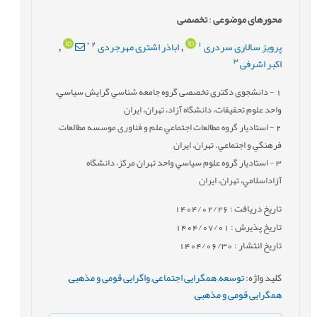
محورهای موضوعی
:
تخصصی
*
2
1
پرویز سالاری سردری
اباذر اشتری مهرجردی
,
,
3
اکبر اشرفی
1
- دانشجوی دکتری تخصصی گروه جامعه شناسي گرایش سياسي،
واحد علوم تحقيقات، دانشگاه آزاد، تهران، ایران
2
- استادیار گروه مطالعات اجتماعي علم و فناوری موسسه مطالعات
فرهنگي و اجتماعي. تهران، ایران
3
- استادیار گروه علوم سياسي واحد تهران مرکز، دانشگاه
آزاداسلامي، تهران، ایران
تاریخ دریافت : 1404/02/26
تاریخ پذیرش : 1404/07/01
تاریخ انتشار : 1404/06/30
کلید واژه
:
توسعه
,
همگرایی اجتماعی
,
واگرایی قومی و مذهبی
,
همگرایی قومی و مذهبی
,