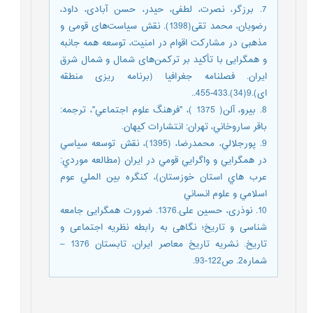
7. برزگر، نصرت، لطفی، حیدر، حسن آبادی، داود،
رضویان، محمد تقی(1398). نقش سیاست‌های قومی و
مذهبی در مشارکت اقوام در امنیت، توسعه همه جانبه
و همگرایی با تأکید بر ترکمن‌های شمال و شمال شرق
ایران. فصلنامه جغرافیا (برنامه ریزی منطقه
ای).9(34).433-455..
8. بيرو، آلن( 1375 )، "فرهنگ علوم اجتماعي"، ترجمه:
باقر ساروخاني، تهران: انتشارات كيهان.
9. پورجلالي، محمدرضا، (1395)، نقش توسعه سياسي
در همگرايي و واگرايي قومي در ايران (مطالعه موردي:
عرب هاي استان خوزستان)، كنگره بين الملي عوم
اسلامي و علوم انساني
10. نوذری، حسین علی.1376. ضرورت همگرایی جامعه
شناسی و تاریخ؛ نگاهی به رابطه نظریه اجتماعی و
تاریخ. نشریه تاریخ معاصر ایران، تابستان 1376 –
شماره2. ص122-93.