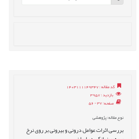
کد مقاله
: 1403111149347
بازدید
: 3957
صفحه
: 37 - 56
نوع مقاله
: پژوهشی
بررسی اثرات عوامل درونی و بیرونی بر روی نرخ
بهره بین‌بانکی در ایران