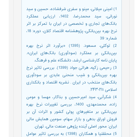
1) امینی میلانی، مینو و سفری شرفشاده، حسین و سید
نورانی، سید محمدرضا، 1402، ارزیابی عملکرد
بانک‌های تجاری و تخصصی در ایران با تمرکز بر اثر
نرخ بهره بین‌بانکی، پژوهشنامه اقتصاد کلان، دوره: 18،
شماره: 39
2) توکلی، مسعود. (1395) «برآورد اثر نرخ بهره
بین‌بانکی بر عملکرد (سودآوری) بانک‌های ایران».
پایان نامه کارشناسی ارشد، دانشگاه علم و فرهنگ.
3) رحیمی زکیه، هراتی جواد (1399). بررسی تاثیر نرخ
بهره بین‌بانکی و شیب منحنی عایدی بر سودآوری
بانک‌های منتخب در ایران . نشریه اقتصاد و بانکداری
اسلامی ۲۱۱-۲۴۳.
4) شکرآبی، سید امیرحسین و بناکار، مهسا و مومن
زاده، محمدمهدی، 1400، بررسی تغییرات نرخ بهره
بین‌بانکی بر متغیرهای پولی کشور و اثرات آن بر
فروش اوراق بدهی و بازار سهام، سومین همایش مالی
ایران: محور اصلی آینده پژوهی صنعت مالی، تهران.
5) محقق­نیا و همکاران (1398) به بررسی تاثیر عوامل