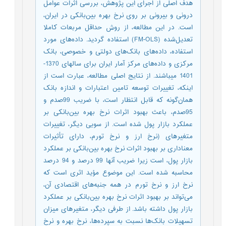
هدف اصلی از اجرای این پژوهش، بررسی اثرات عوامل
درونی و بیرونی بر روی نرخ بهره بین‌بانکی در ایران،
است. در این مطالعه، از روش حداقل مربعات کاملا
تعدیل‌شده (FM-OLS) استفاده گردید. داده‌های مورد
استفاده، داده‌های بانک‌های دولتی و خصوصی، بانک
مرکزی و داده‌های مرکز آمار ایران برای سال­های 1370-
1401 می­باشند. از نتایج اصلی مطالعه، عبارت است از
اینکه، تغییرات توسعه تامین اعتبارات و اندازه بانک
همان‌گونه که قابل انتظار است، با ضریب 99صدم و
95صدم، باعث بهبود اثرات نرخ بهره بین‌بانکی بر
عملکرد بازار پول شده است. از سویی دیگر، تغییرات
متغیرهای (نرخ ارز و نرخ تورم، دارای تأثیرات
معناداری بر بهبود اثرات نرخ بهره بین‌بانکی بر عملکرد
بازار پول، است زیرا ضریب آنها 99 درصد و 94 درصد
محاسبه شده است. این موضوع مؤید اثری است که
نرخ ارز و نرخ تورم در همه جنبه‌های اقتصادی آن،
می‌تواند بر بهبود اثرات نرخ بهره بین‌بانکی بر عملکرد
بازار پول داشته باشد. از طرفی دیگر، متغیرهای میزان
تسهیلات بانک‌ها نسبت به سپرده‌ها، نرخ بهره و نرخ