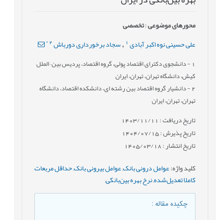
محورهای موضوعی
:
تخصصی
*
2
1
علی حسینی نوه اکبر آبادی
سجاد برخورداری دورباش
,
1
- دانشجوی دکترای اقتصاد پولی، گروه اقتصاد، پردیس بین¬الملل
کیش، دانشگاه تهران، تهران، ایران
2
- دانشیار گروه اقتصاد بین رشته ای، دانشکده اقتصاد، دانشگاه
تهران، تهران، ایران
تاریخ دریافت : 1403/11/11
تاریخ پذیرش : 1404/07/15
تاریخ انتشار : 1405/03/18
کلید واژه
:
عوامل درونی بانک
,
عوامل بیرونی بانک
,
حداقل مربعات
کاملا تعدیل‌شده
,
نرخ بهره بین‌بانکی
,
چکیده مقاله
: