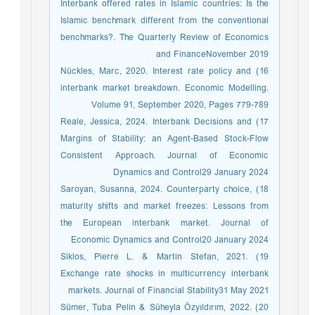
Interbank offered rates in Islamic countries: Is the
Islamic benchmark different from the conventional
benchmarks?. The Quarterly Review of Economics
and FinanceNovember 2019
16) Nückles, Marc, 2020. Interest rate policy and
interbank market breakdown. Economic Modelling.
Volume 91, September 2020, Pages 779-789
17) Reale, Jessica, 2024. Interbank Decisions and
Margins of Stability: an Agent-Based Stock-Flow
Consistent Approach. Journal of Economic
Dynamics and Control29 January 2024
18) Saroyan, Susanna, 2024. Counterparty choice,
maturity shifts and market freezes: Lessons from
the European interbank market. Journal of
Economic Dynamics and Control20 January 2024
19) Siklos, Pierre L. & Martin Stefan, 2021.
Exchange rate shocks in multicurrency interbank
markets. Journal of Financial Stability31 May 2021
20) Sümer, Tuba Pelin & Süheyla Özyıldırım, 2022.