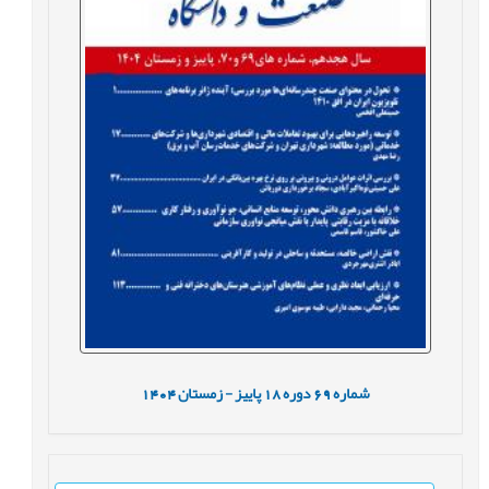
شماره
69
دوره
18
پاییز - زمستان
1404