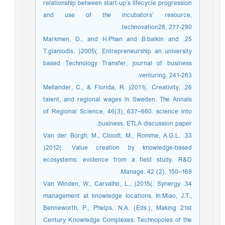
relationship between start-up’s lifecycle progression
and use of the incubators’ resource,
technovation28, 277-290.
25. Markmen, D., and H.Phan and B.balkin and
T.gianiodis. )2005(. Entrepreneurship an university
based Technology Transfer, journal of business
venturing, 241-263.
26. Mellander, C., & Florida, R. )2011(. Creativity,
talent, and regional wages in Sweden. The Annals
of Regional Science, 46(3), 637–660. science into
business. ETLA discussion paper.
33. Van der Borgh, M., Cloodt, M., Romme, A.G.L.
)2012(. Value creation by knowledge-based
ecosystems: evidence from a field study. R&D
Manage. 42 (2), 150–169.
34. Van Winden, W., Carvalho, L., )2015(. Synergy
management at knowledge locations. In:Miao, J.T.,
Benneworth, P., Phelps, N.A. (Eds.), Making 21st
Century Knowledge Complexes: Technopoles of the