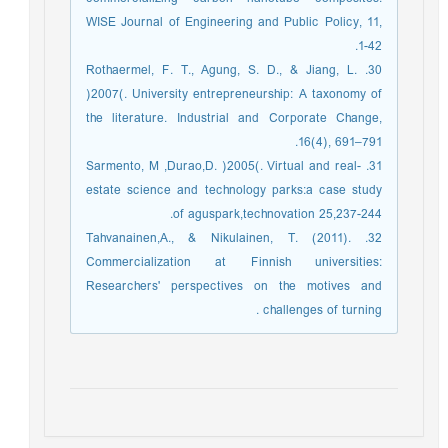
WISE Journal of Engineering and Public Policy, 11,
1-42.
30. Rothaermel, F. T., Agung, S. D., & Jiang, L.
)2007(. University entrepreneurship: A taxonomy of
the literature. Industrial and Corporate Change,
16(4), 691–791.
31. Sarmento, M ,Durao,D. )2005(. Virtual and real-
estate science and technology parks:a case study
of aguspark,technovation 25,237-244.
32. Tahvanainen,A., & Nikulainen, T. (2011).
Commercialization at Finnish universities:
Researchers' perspectives on the motives and
challenges of turning .