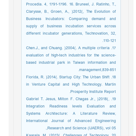
Procedia. 4, 1791-1796. 16. Bruneel, J. Ratinho, T.,
Clarysse, B., Groen, A., )2012(, The Evolution of
Business Incubators: Comparing demand and
supply of business incubation services across
different incubator generations, Technovation, 32,
110-121.
17. Chen.J., and Chuang. )2004(. A multiple criteria
evaluation of high-tech industries for the science-
based industrial park in Taiwan information and
management,839-851.
18. Florida, R. )2014(. Startup City: The Urban Shift
in Venture Capital and High Technology. Martin
Prosperity Institute Report.
19. Gabriel T. Jesus, Milton F. Chagas Jr., )2018(,
Integration Readiness levels Evaluation and
Systems Architecture: A Literature Review,
International Journal of Advanced Engineering
Research and Science (IJAERS), vol 05,.
20. Kaarela, M. )2013(. Challenges of Technology