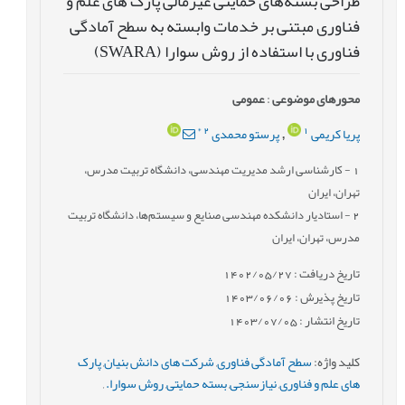
طراحی بسته‌های حمایتی غیرمالی پارک های علم و
فناوری مبتنی بر خدمات وابسته به سطح آمادگی
فناوری با استفاده از روش سوارا (SWARA)
محورهای موضوعی
:
عمومى
*
2
1
پریا کریمی
پرستو محمدی
,
1
- کارشناسی ارشد مدیریت مهندسی، دانشگاه تربیت مدرس،
تهران، ایران
2
- استادیار دانشکده مهندسی صنایع و سیستم‌ها، دانشگاه تربیت
مدرس، تهران، ایران
تاریخ دریافت : 1402/05/27
تاریخ پذیرش : 1403/06/06
تاریخ انتشار : 1403/07/05
کلید واژه
:
سطح آمادگی فناوری
,
شرکت های دانش بنیان
,
پارک
های علم و فناوری
,
نیازسنجی
,
بسته حمایتی
,
روش سوارا.
,