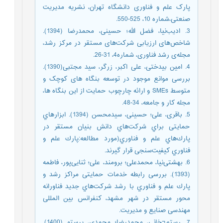
پارک علم و فناوری دانشگاه تهران، نشریه مدیریت
صنعتی،شماره 10، 525-550.
3. ادیب‌نیا، فضل الله؛ حسینی، محمدرضا (1394).
شاخص‌های ارزیابی شرکت‌های مستقر در مرکز رشد،
مجله‌ی رشد فناوری، شماره4، 31-26.
4. امین بیدختی، علی اکبر، زرگر، سید مجتبی(1390).
بررسی موانع موجود در توسعه بنگاه های کوچک و
متوسط SMEs و ارائه چارچوب حمایت از این بنگاه ها،
مجله کار و جامعه، 34-48.
5. باقری، علی؛ حسینی، سیدمحسن (1394). اﺑﺰارﻫﺎي
ﺣﻤﺎﯾﺘﯽ ﺑﺮاي ﺷﺮﮐﺖ‌ﻫﺎي داﻧﺶ ﺑﻨﯿﺎن ﻣﺴﺘﻘﺮ در
ﭘﺎرك‌ﻫﺎي ﻋﻠﻢ و ﻓﻨﺎوري(ﻣﻮرد ﻣﻄﺎﻟﻌﻪ:ﭘﺎرك ﻋﻠﻢ و
ﻓﻨﺎوري کیفیت‌سنجی قرار گیرند.
6. بهشتی‌نیا، محمدعلی؛ برومند، علی؛ ثنایی‌پور، فاطمه
(1393). ﺑﺮرﺳﯽ راﺑﻄﻪ ﺧﺪﻣﺎت ﺣﻤﺎﯾﺘﯽ ﻣﺮاﮐﺰ رﺷﺪ و
ﭘﺎرك ﻋﻠﻢ و ﻓﻨﺎوري ﺑﺎ رﺷﺪ ﺷﺮﮐﺖﻫﺎي ﺟﺪﯾﺪ ﻓﻨﺎوراﻧﻪ
ﻣﺤﻮر ﻣﺴﺘﻘﺮ در ﺷﻬﺮ ﻣﺸﻬﺪ، کنفرانس بین المللی
مهندسی صنایع و مدیریت.
7. رستم¬خانی، محمدرضا؛ محمدی، پرستو (1400).