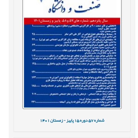
شماره
57
دوره
15
پاییز - زمستان
1401