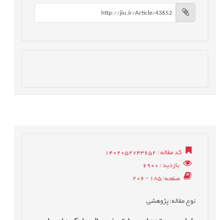
کد مقاله
: 1402052743652
بازدید
: 6900
صفحه
: 185 - 206
نوع مقاله
: پژوهشی