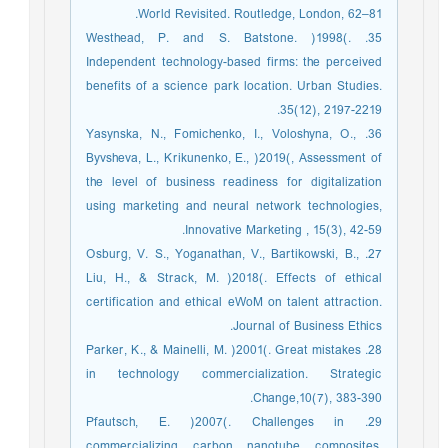
World Revisited. Routledge, London, 62–81.
35. Westhead, P. and S. Batstone. )1998(.
Independent technology-based firms: the perceived
benefits of a science park location. Urban Studies.
35(12), 2197-2219.
36. Yasynska, N., Fomichenko, I., Voloshyna, O.,
Byvsheva, L., Krikunenko, E., )2019(, Assessment of
the level of business readiness for digitalization
using marketing and neural network technologies,
Innovative Marketing , 15(3), 42-59.
27. Osburg, V. S., Yoganathan, V., Bartikowski, B.,
Liu, H., & Strack, M. )2018(. Effects of ethical
certification and ethical eWoM on talent attraction.
Journal of Business Ethics.
28. Parker, K., & Mainelli, M. )2001(. Great mistakes
in technology commercialization. Strategic
Change,10(7), 383-390.
29. Pfautsch, E. )2007(. Challenges in
commercializing carbon nanotube composites.