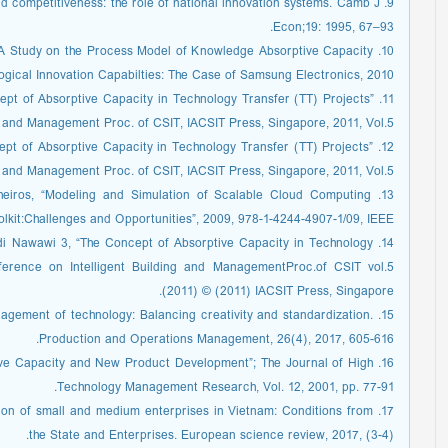
nd competitiveness: the role of national innovation systems. Camb J
Econ;19: 1995, 67–93.
. “ A Study on the Process Model of Knowledge Absorptive Capacity
ogical Innovation Capabilties: The Case of Samsung Electronics, 2010
cept of Absorptive Capacity in Technology Transfer (TT) Projects”
g and Management Proc. of CSIT, IACSIT Press, Singapore, 2011, Vol.5.
cept of Absorptive Capacity in Technology Transfer (TT) Projects”
g and Management Proc. of CSIT, IACSIT Press, Singapore, 2011, Vol.5.
lheiros, “Modeling and Simulation of Scalable Cloud Computing
kit:Challenges and Opportunities”, 2009, 978-1-4244-4907-1/09, IEEE.
adi Nawawi 3, “The Concept of Absorptive Capacity in Technology
nference on Intelligent Building and ManagementProc.of CSIT vol.5
(2011) © (2011) IACSIT Press, Singapore.
 management of technology: Balancing creativity and standardization.
Production and Operations Management, 26(4), 2017, 605-616.
rptive Capacity and New Product Development”; The Journal of High
Technology Management Research, Vol. 12, 2001, pp. 77-91.
uation of small and medium enterprises in Vietnam: Conditions from
the State and Enterprises. European science review, 2017, (3-4).