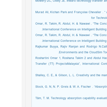
9. Mowery DC, Oxley JE. Inward technology transfer a
10. Murad Ali, Kichan Park and Françoise Chevalier 
for Technol
11. Omar, R. Takim, R. Abdul, H. & Nawawi . “The Con
International Conference on Intelligent Buildin
12. Omar, R. Takim, R. Abdul, H. & Nawawi . “The Con
International Conference on Intelligent Buildin
13. Rajkumar Buyya, Rajiv Ranjan and Rodrigo N.Ca
Environments and the CloudSim Tool
14. Roshartini Omar 1, Roshana Takim 2 and Abdul H
Transfer (TT) ProjectsMalaysia”, International Co
15. Shalley, C. E., & Gilson, L. L. Creativity and the
16. Stock, G. N, N. P. Greis & W. A. Fischer . “Abso
17. Tâm, T. M. Technology absorption capability eval