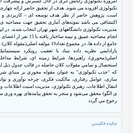
امروزه تکنولوژی رایانش ابری در حال گسترش و پیشرفت اس
تکنولوژی افزوده می شوند. هدف از تحقیق حاضر ارائه چهارچو
است. پژوهش حاضر از نظر هدف توسعه ای
–
کاربردی و
اکتشافی می باشد نمونه‌های آماری تحقیق جهت مصاحبه ی ع
مدیریت تکنولوژی دانشگاههای شهر تهران انتخاب شدند. در ای
انجام مصاحبه عمیق و نیمه ساختار یافته با 15 نفر از اعضای جامعه به جمع آوری نمود.
پارادايمي نظريه داده بنياد با تعقيب رويكرد سيستمات
اصلي(محوري)، راهبردها، شرايط زمينه اي، شرايط مداخ
استحصال و تمامي مقولات كلان حاصله در قالب جدول ذيل ارائ
که "جذب تکنولوژی" به عنوان مقوله محوري بر مبناي شر
سازی، عوامل رفتاری، مالکیت فکری، چرخه نوآوری و توان
انتقال اطلاعات، رهبری تکنولوژی، مدیریت امنیت اطلاعات و 
ی الگو) محقق می‌شود و منجر به تحقق پیامدهای بهره وری س
رجوع مي گردد
چکیده انگلیسی
: