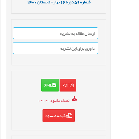
شماره
59
دوره
16
بهار - تابستان
1402
ارسال مقاله به نشریه
داوری برای این نشریه
XML
PDF
تعداد دانلود
: 1414
چکیده مبسوط