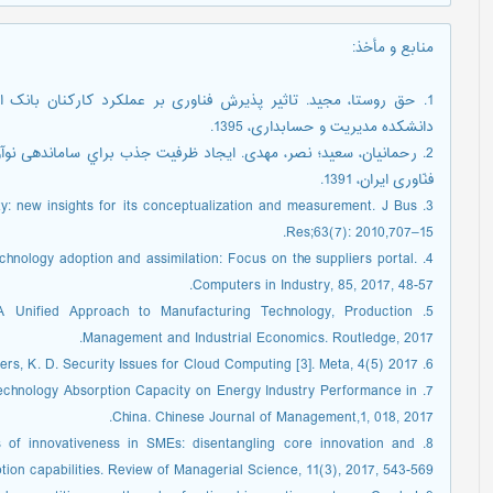
منابع و مأخذ
:
1. حق روستا، مجید. تاثیر پذیرش فناوری بر عملکرد کارکنان بانک ‏‏‏
دانشکده مدیریت و حسابداری، 1395.
فنّاوری ایران، 1391.
ty: new insights for its conceptualization and measurement. J Bus
Res;63(7): 2010,707–15.
 technology adoption and assimilation: Focus on the suppliers portal.
Computers in Industry, 85, 2017, 48-57.
: A Unified Approach to Manufacturing Technology, Production
Management and Industrial Economics. Routledge, 2017.
6. Juels, A., Oprea, A., & Bowers, K. D. Security Issues for Cloud Computing [3]. Meta, 4(5) 2017.
 Technology Absorption Capacity on Energy Industry Performance in
China. Chinese Journal of Management,1, 018, 2017.
ts of innovativeness in SMEs: disentangling core innovation and
tion capabilities. Review of Managerial Science, 11(3), 2017, 543-569.