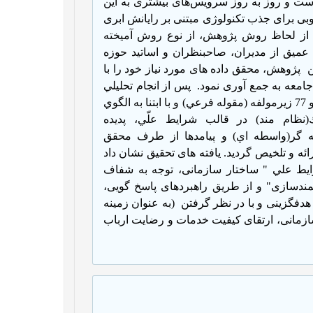
ت و روز به روز سرویس‌های بیشتری به این
بی برای جذب تکنولوژی مبتنی بر رایانش ابری
از لحاظ روش پژوهش، از نوع روش آمیخته
میق از مدیران، صاحبنظران و اساتید حوزه
ن
پژوهش، محقق داده های مورد نیاز خود را با
پس از انجام تحليلي
جامع از داده ها، در مجموع تعداد19 مولفه اصلی(مقوله كلان) و 77 زیرمولفه (مقوله فرعي) و با ابتنا به الگوي
يك(نظام مند) در قالب شرايط علّي، پديده
له گر(واسطه اي) و پيامدها از طرف محقق
ه و تلخيص گرديد. یافته های تحقیق نشان داد
ایط علي " ساختار سازمانی، توجه به شفاف
مندسازی" و از طریق راهبردهای پاسخ
گویی،
هدفگزینی و با در نظر گرفتن
(به عنوان زمينه
ازمانی، ارتقای کیفیت خدمات و رضایت ارباب