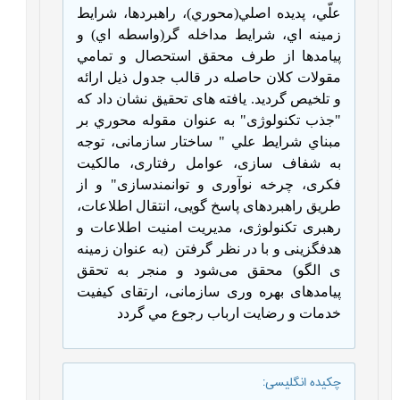
علّي، پديده اصلي(محوري)، راهبردها، شرايط
زمينه اي، شرايط مداخله گر(واسطه اي) و
پيامدها از طرف محقق استحصال و تمامي
مقولات كلان حاصله در قالب جدول ذيل ارائه
و تلخيص گرديد. یافته های تحقیق نشان داد که
"جذب تکنولوژی" به عنوان مقوله محوري بر
مبناي شرایط علي " ساختار سازمانی، توجه
به شفاف
سازی، عوامل رفتاری، مالکیت
فکری، چرخه نوآوری و توانمندسازی" و از
طریق راهبردهای پاسخ
گویی، انتقال اطلاعات،
رهبری تکنولوژی، مدیریت امنیت اطلاعات و
هدفگزینی و با در نظر گرفتن
(به عنوان زمينه
ی الگو) محقق می‌شود و منجر به تحقق
پیامدهای بهره وری سازمانی، ارتقای کیفیت
خدمات و رضایت ارباب رجوع مي گردد
چکیده انگلیسی
: