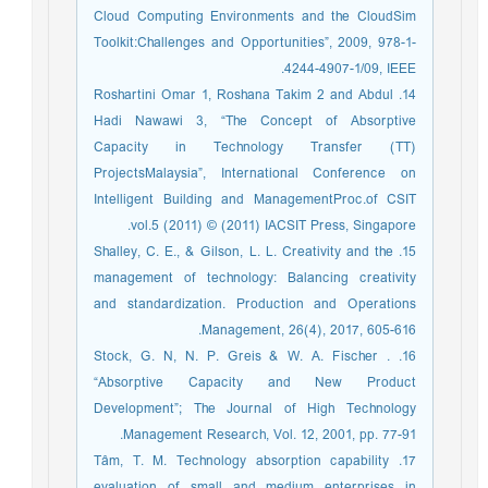
Cloud Computing Environments and the CloudSim
Toolkit:Challenges and Opportunities”, 2009, 978-1-
4244-4907-1/09, IEEE.
14. Roshartini Omar 1, Roshana Takim 2 and Abdul
Hadi Nawawi 3, “The Concept of Absorptive
Capacity in Technology Transfer (TT)
ProjectsMalaysia”, International Conference on
Intelligent Building and ManagementProc.of CSIT
vol.5 (2011) © (2011) IACSIT Press, Singapore.
15. Shalley, C. E., & Gilson, L. L. Creativity and the
management of technology: Balancing creativity
and standardization. Production and Operations
Management, 26(4), 2017, 605-616.
16. Stock, G. N, N. P. Greis & W. A. Fischer .
“Absorptive Capacity and New Product
Development”; The Journal of High Technology
Management Research, Vol. 12, 2001, pp. 77-91.
17. Tâm, T. M. Technology absorption capability
evaluation of small and medium enterprises in