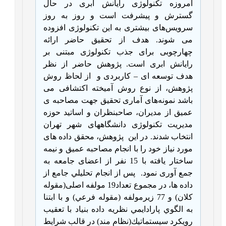
امروزه تکنولوژی رایانش ابری در حال
گسترش و پیشرفت است و روز به روز
سرویس‌های بیشتری به این تکنولوژی افزوده
می شوند. هدف از تحقیق حاضر ارائه
چهارچوبی برای جذب تکنولوژی مبتنی بر
رایانش ابری است. پژوهش حاضر از نظر
هدف توسعه ای
–
کاربردی و
از لحاظ روش
پژوهش، از نوع روش آمیخته اکتشافی می
باشد نمونه‌های آماری تحقیق جهت مصاحبه ی
عمیق از مدیران، صاحبنظران و اساتید حوزه
مدیریت تکنولوژی دانشگاههای شهر تهران
انتخاب شدند. در این
پژوهش، محقق داده های
مورد نیاز خود را با انجام مصاحبه عمیق و نیمه
ساختار یافته با 15 نفر از اعضای جامعه به
جمع آوری نمود.
پس از انجام تحليلي جامع از
داده ها، در مجموع تعداد19 مولفه اصلی(مقوله
كلان) و 77 زیرمولفه (مقوله فرعي) و با ابتنا
به الگوي پارادايمي نظريه داده بنياد با تعقيب
رويكرد سيستماتيك(نظام مند) در قالب شرايط