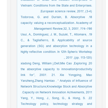
Vietnam: Conditions from the State and Enterprises.
European science review, 2017, (3-4).
18. Todorova, G. and Durisin, B. Absorptive
capacity: valuing a reconceptualization. Academy of
Management Review,32, 3, 2007, 774–786.
19. Usui, A., Domínguez, J. M., Suzuki, T., Altomare,
C., & Tagliafierro, B. Applicability of source
generation (SG) and absorption technology in a
highly reflective condition. In 12th Spheric Workshop
, 2017 ,(pp. 113-120).
20. xiadong Deng, William j.Dell,Mie Cao ,Exploring
the absorptive capacity to innovation/productivity
link for”, 2007. 21. Xie Yongping, Mao
Yanzheng,Zhang Hamiao . “ Analysis of Influence of
Network Structure,Knowledge Stock and Absorptive
Capacity on Network Innovation Achivements, 2011.
22. Yang, Y., Hong, J., Song, G., & Hong, S.
Technology policy, technology strategy and