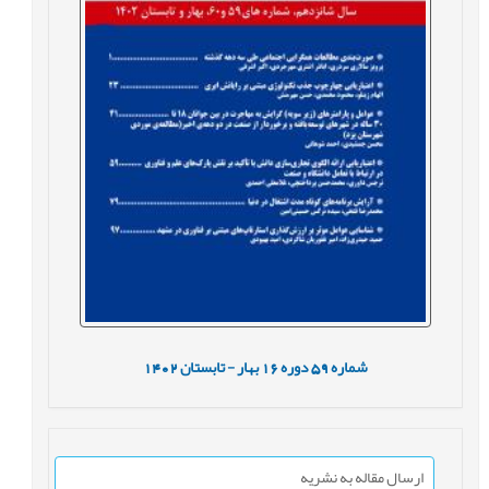
شماره
59
دوره
16
بهار - تابستان
1402
ارسال مقاله به نشریه