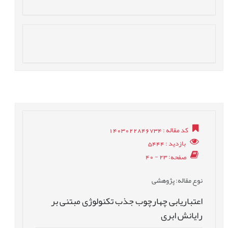
کد مقاله
: 1403022846734
بازدید
: 5444
صفحه
: 23 - 40
نوع مقاله
: پژوهشی
اعتباریابی چهارچوب جذب تکنولوژی مبتنی بر
رایانش ابری