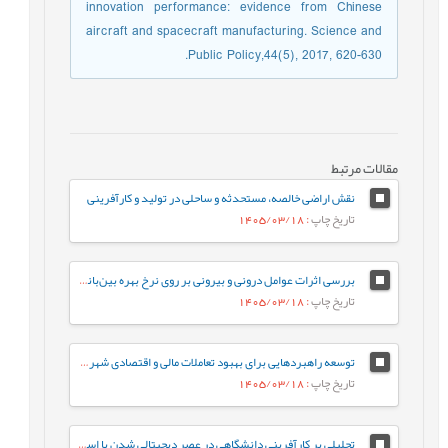
innovation performance: evidence from Chinese
aircraft and spacecraft manufacturing. Science and
Public Policy,44(5), 2017, 620-630.
مقالات مرتبط
نقش اراضی خالصه، مستحدثه و ساحلی در تولید و کارآفرینی
تاریخ چاپ
: 1405/03/18
بررسی اثرات عوامل درونی و بیرونی بر روی نرخ بهره بین‌بانکی در ایران
تاریخ چاپ
: 1405/03/18
توسعه راهبردهایی برای بهبود تعاملات مالی و اقتصادی شهرداری‌ها و شرکت‌های خدماتی (مورد مطالعه: شهرداری تهران و شرکت‌های خدمات‌رسان آب و برق)
تاریخ چاپ
: 1405/03/18
تحلیلی بر کارآفرینی دانشگاهی در عصر دیجیتالی شدن با استفاده از روش فراترکیب