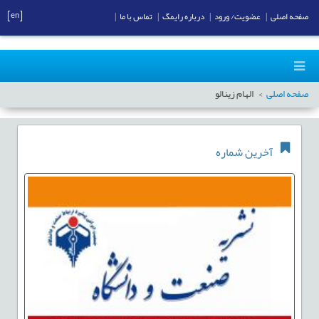
[en]
صفحه اصلی
|
عضویت/ ورود
|
درباره رایمگ
|
تماس با ما
|
صفحه اصلی
الهام زینالو
آخرین شماره