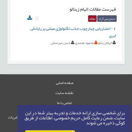
فهرست مقالات
الهام زینالو
دسترسی آزاد
مقاله
1
-
اعتباریابی چهارچوب جذب تکنولوژی مبتنی بر رایانش
ابری
الهام زینلو
محمود محمدی
حسن مهرمنش
صفحه اصلی
نقشه سایت
تماس با ما
برای شخصی سازی ارائه خدمات و تجربه بهتر شما در این
حقوق این وب‌سایت متعلق به سامانه مدیریت نشریات
سایت، ضمن رعایت کامل حریم خصوصی، اطلاعات از طریق
کوکی ذخیره می شوند
رایمگ است.
حق نشر
1405-1396
©