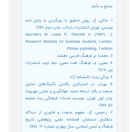
منابع و مأخذ
:
1. خاکی، غ.، روش تحقیق با رویکردی به پایان نامه
نویسی، تهران، انتشارات بازتاب، چاپ دوم، 1384.
2. Saunders M, Lewis P, Thornhill A. (1997).
Research Methods for business students, London,
Pitman publishing, 1 edition.
3. دهخدا. م. فرهنگ فارسی دهخدا.
4. معین، م.، فرهنگ لغت معین، جلد دوم، انتشارات
نور، 1374.
5. ویکی پدیا، دانشنامه آزاد
6. پورتر، م.، استراتژی رقابتی تکنیک‌های تحلیل
صنعت و رقبا، ترجمه مجید جهانگیری و عباس مهرپویا،
چاپ اول. تهران: موسسه خدمات فرهنگی رسا، صفحه
43. 1384.
7. رحیمی، غ.، مفهوم صنعت و فناوری از دیدگاه
متفکران مسلمان، فصلنامه علمی پژوهشی تاریخ
فرهنگ و تمدن اسلامی، سال چهارم، شماره 17. 1393.