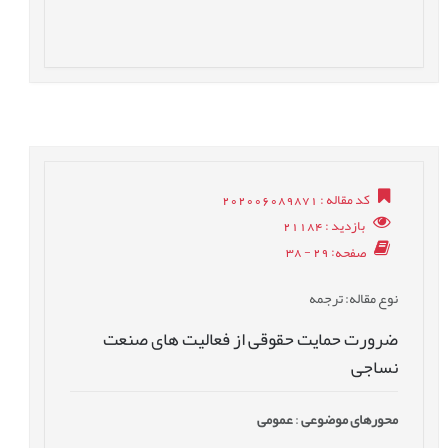
کد مقاله
: 202006089871
بازدید
: 21184
صفحه
: 29 - 38
نوع مقاله
: ترجمه
ضرورت حمایت حقوقی از فعالیت های صنعت
نساجی
محورهای موضوعی
:
عمومى