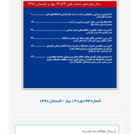
شماره
43
دوره
12
بهار - تابستان
1398
ارسال مقاله به نشریه