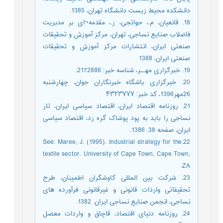
دانشکده محیط زیست دانشگاه تهران، 1385.
18. قانعیان، م.، حوائجی، ز.، مقدمه¬ای بر مدیریت
فاضلاب صنایع نساجی، تهران، مرکز آموزش و تحقیقات
صنعتی ایران، انتشارات مرکز آموزش و تحقیقات
صنعتی ایران، 1388
19. خبرگزاری مهــر، شناسه خبر: 2172886.
20. خبرگزاری باشگاه خبرنگاران جوان، چهارشنبه
26مهر1396، کد خبر: ۴۳۲۳۷۷۷
21. روزنامه اقتصاد ایران، اقتصاد سیاسی ایران، تار
نساجی را باید به پود پوشاک گره زد، اقتصاد سیاسی
ایران، صفحه 38. 1386.
22.See: Maree, J. (1995). Industrial strategy for the
textile sector. University of Cape Town, Cape Town,
ZA.
23. شرکت بین المللی کاوشگران اطمینان، طرح
تحقیقاتی واردات قانونی و غیرقانونی فرآورده های
نساجی، انجمن صنایع نساجی ایران. 1382.
24. روزنامه دنیای اقتصاد، قاچاق و واردات معضل