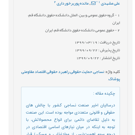
2
*
1
علی مشهدی
مائده پوربرخورداری
,
1
- گروه حقوق عمومی و بین¬الملل دانشکده حقوق دانشگاه قم،
ایران
2
- حقوق عمومی دانشکده حقوق دانشگاه قم، ایران
تاریخ دریافت : 1399/03/19
تاریخ پذیرش : 1399/09/22
تاریخ انتشار : 1399/09/22
کلید واژه
:
نساجی
,
حمایت حقوقی
,
راهبرد حقوقی
,
اقتصاد مقاومتی
,
پوشاک
,
چکیده مقاله
:
درسالیان اخیر صنعت نساجی کشور با چالش های
حقوقی و قانونی متعددی مواجه بوده است. این صنعت
به دلیل تقاضای دائمی برای انواع محصولاتش، با
توجه به اینکه در میان نیازهای اساسی اقتصادی در
درجه سوم اهمیت(پس از موادغذایی و مسکن) قرار