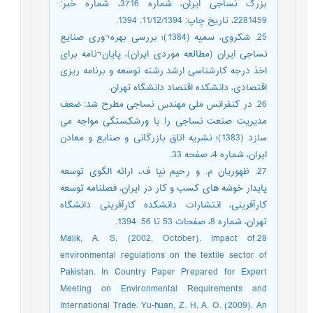
بزرگ نساجی ایران، شماره 3716، شماره خبر:
2281459، تاریخ چاپ: 11/12/1394. 1394.
25. شکروی، سمیه (1384)؛ بررسی بهره¬وری صنایع
نساجی ایران (مطالعه موردی ایران)، پایان¬نامه برای
اخذ درجه کارشناسی ارشد رشته توسعه و برنامه ریزی
اقتصادی، دانشکده اقتصاد دانشگاه تهران.
26. در کنفرانس ملی مهندس نساجی مطرح شد: ضعف
مدیریت صنعت نساجی را با ورشکستگی مواجه می
سازد (1383)؛ نشریه اتاق بازرگانی و صنایع و معادن
ایران، شماره 4، صفحه 33.
27. ظهوریان م. و رحیم نیا ف.، ارائه الگوی توسعه
پایدار خوشه های کسب و کار در ایران، فصلنامه توسعه
کارآفرینی، انتشارات دانشکده کارآفرینی دانشگاه
تهران، شماره 8، صفحات 53 تا 56. 1394.
28.Malik, A. S. (2002, October). Impact of
environmental regulations on the textile sector of
Pakistan. In Country Paper Prepared for Expert
Meeting on Environmental Requirements and
International Trade. Yu-huan, Z. H. A. O. (2009). An