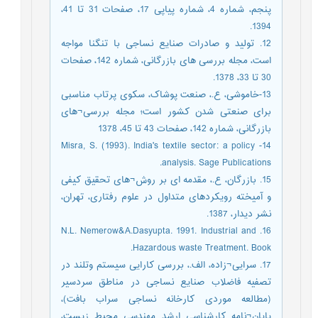
پنجم، شماره 4، شماره پیاپی 17، صفحات 31 تا 41،
1394.
12. تولید و صادرات صنایع نساجی با تنگنا مواجه
است، مجله بررسی های بازرگانی، شماره 142، صفحات
30 تا 33، 1378.
13-خاموشی، ع.، صنعت پوشاک، سکوی پرتاب مناسبی
برای صنعتی شدن کشور است؛ مجله بررسی¬های
بازرگانی، شماره 142، صفحات 43 تا 45، 1378
14- Misra, S. (1993). India's textile sector: a policy
analysis. Sage Publications.
15. بازرگان، ع.، مقدمه ای بر روش¬های تحقیق کیفی
و آمیخته رویکردهای متداول در علوم رفتاری، تهران،
نشر دیدار، 1387.
16. N.L. Nemerow&A.Dasyupta. 1991. Industrial and
Hazardous waste Treatment. Book.
17. سرایی¬زاده، الف.، بررسی کارایی سیستم وتلند در
تصفیه فاضلاب صنایع نساجی در مناطق سردسیر
(مطالعه موردی کارخانه نساجی سراب بافت)،
پایان¬نامه کارشناسی ارشد مهندسی محیط زیست،