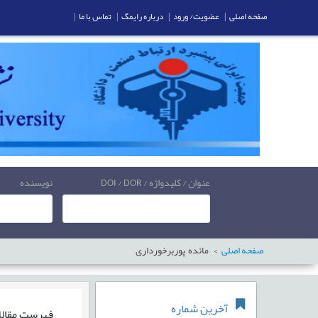
صفحه اصلی
|
عضویت/ ورود
|
درباره رایمگ
|
تماس با ما
|
عنوان / کلیدواژه / DOI / DOR
نویسنده
صفحه اصلی
مائده پوربرخورداری
آخرین شماره
فهرست مقال