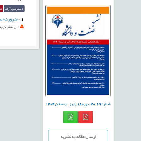
دسترسی آزاد
مق
1
-
ضرورت حما
علی مشهدی
شماره
69
,
70
دوره
18
پاییز - زمستان
1404
ارسال مقاله به نشریه