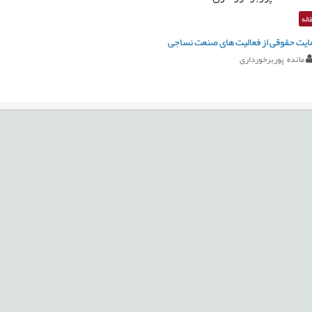
اله
یت حقوقی از فعالیت های صنعت نساجی
مائده پوربرخورداری