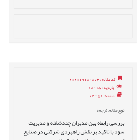
کد مقاله
: 202009089873
بازدید
: 18915
صفحه
: 51 - 62
نوع مقاله
: ترجمه
بررسی رابطه بین مدیران چندشغله و مدیریت
سود با تاکید بر نقش راهبردی شرکتی در صنایع