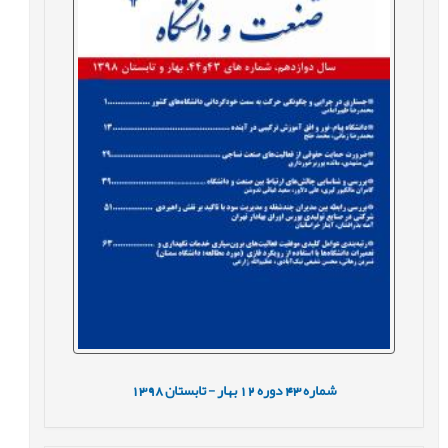
شماره
43
دوره
12
بهار - تابستان
1398