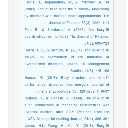
14. Ferris, S., Jagannathan, M., & Pritchard, A.
(2003). Too busy to mind the business? Monitoring
by directors with multiple board appointments. The
Journal of Finance, 58(3), 1087–1111.
15.Fich, E., & Shivdasani, A. (2006). Are busy
boards effective monitors? The Journal of Finance,
61(2), 689–724.
16.Harris, I. C., & Shimizu, K. (2004). Too busy to
serve? An examination of the influence of
overboarded directors. Journal Of Management
Studies, 41(5), 775–798.
17.Hauser, R. (2018), Busy directors and firm
performance: Evidence from mergers, Journal of
Financial Economics, Vol. 128 Issue. 1, 16-37.
18.Hoitash, R., & Hoitash, U. (2009). The role of
audit committees in managing relationships with
external auditors after SOX: Evidence from the
USA. Managerial Auditing Journal, 24(4), 368–397.
19.James, H.L. Wang, H. Xie, Y. (2018), Busy