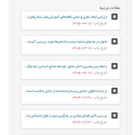
مقالات مرتبط
ارزیابی ابعاد نظری و عملی نظام های آموزشی هنرستان‌های دخترانه فنی و حرفه‌ای
تاریخ چاپ
: 1405/03/18
تحول در محتوای صنعت چندرسانه‌ای‌ها مورد بررسی: آینده‌ ژانر برنامه‌های تلویزیون ایران در افق 1410
تاریخ چاپ
: 1405/03/18
رابطه بین رهبری دانش محور، توسعه منابع انسانی، جو نوآوری و رفتار کاری خلاقانه با مزیت رقابتی پایدار با نقش میانجی نواوری سازمانی
تاریخ چاپ
: 1405/03/18
از ایده تا افول: تحلیل پدیدارشناسانه از دلایل شکست استارت‌آپ‌های ایرانی
تاریخ چاپ
: 1404/06/30
بررسی تأثیر فضای مجازی بر یادگیری مهارت های اجتماعی دانش آموزان از دیدگاه معلمان (مطالعه موردی: شهرستان هامون)
تاریخ چاپ
: 1404/06/30