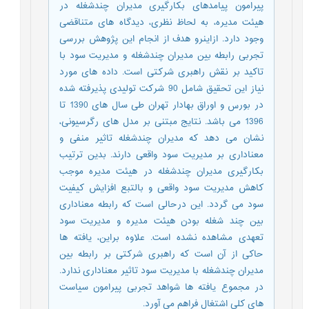
پیرامون پیامدهای بکارگیری مدیران چندشغله در
هیئت مدیره، به لحاظ نظری، دیدگاه های متناقضی
وجود دارد. ازاینرو هدف از انجام این پژوهش بررسی
تجربی رابطه بین مدیران چندشغله و مدیریت سود با
تاکید بر نقش راهبری شرکتی است. داده های مورد
نیاز این تحقیق شامل 90 شرکت تولیدی پذیرفته شده
در بورس و اوراق بهادار تهران طی سال های 1390 تا
1396 می باشد. نتایج مبتنی بر مدل های رگرسیونی،
نشان می دهد که مدیران چندشغله تاثیر منفی و
معناداری بر مدیریت سود واقعی دارند. بدین ترتیب
بکارگیری مدیران چندشغله در هیئت مدیره موجب
کاهش مدیریت سود واقعی و بالتبع افزایش کیفیت
سود می گردد. این درحالی است که رابطه معناداری
بین چند شغله بودن هیئت مدیره و مدیریت سود
تعهدی مشاهده نشده است. علاوه براین، یافته ها
حاکی از آن است که راهبری شرکتی بر رابطه بین
مدیران چندشغله با مدیریت سود تاثیر معناداری ندارد.
در مجموع یافته ها شواهد تجربی پیرامون سیاست
های کلی اشتغال فراهم می آورد.