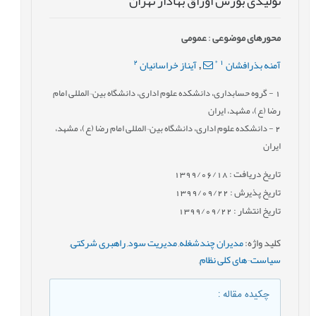
تولیدی بورس اوراق بهادار تهران
محورهای موضوعی
:
عمومى
2
*
1
آمنه بذرافشان
آیناز خراسانیان
,
1
- گروه حسابداری، دانشکده علوم اداری، دانشگاه بین¬المللی امام
رضا (ع)، مشهد، ایران
2
- دانشکده علوم اداری، دانشگاه بین¬المللی امام رضا (ع)، مشهد،
ایران
تاریخ دریافت : 1399/06/18
تاریخ پذیرش : 1399/09/22
تاریخ انتشار : 1399/09/22
کلید واژه
:
مدیران چندشغله
,
مدیریت سود
,
راهبری شرکتی
,
سیاست¬های کلی نظام
,
چکیده مقاله
: