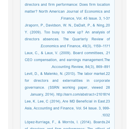
directors and firm performance: Does firm location
matter? North American Journal of Economics and
Finance, Vol. 45 Issue. 3, 1-37.
20.Jiraporn, P., Davidson, W. N., DaDalt, P., & Ning,
Y. (2009). Too busy to show up? An analysis of
directors absences. The Quarterly Review of
Economics and Finance, 49(3), 1159–1171.
21. Laux, C., & Laux, V. (2009). Board committees,
CEO compensation, and earnings management.The
Accounting Review, 84(3), 869–891.
22.Levit, D., & Malenko, N. (2013). The labor market
for directors and externalities in corporate
governance. (SSRN working paper, viewed 28
January, 2014). http://ssrn.com/abstract=2101874
23.Lee, K. Lee, C (2014), Are MD Beneficial in East
Asia, Accounting and Finance, Vol. 54 Issue. 3, 999-
1032.
24.López-Iturriaga, F., & Morrós, I. (2014). Boards