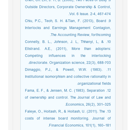
8. Chen, Ch. Lin, J. Yi, B. (2008), Two Faces of Busy
Outside Directors, Corporate Ownership & Control,
Vol. 6 Issue. 2-4, 467-474.
9. Chiu, P.C., Teoh, S. H. &Tian, F. (2013), Board
Interlocks and Earnings Management Contagion,
The Accounting Review, forthcoming.
10. Connelly, B. L., Johnson, J. L, Thhanyi, L, &
Ellstrand. A.E., (2011), More than adopters:
Competing influences in the interlocking
directorate. Organization science, 22(3), 688-703.
11. Dimaggio, P.J., & Powell, W.W. (1983).
Institutional isomorphism and collective rationality in
organizational fields.
12. Fama, E. F., & Jensen, M. C. (1983). Separation
of ownership and control. The Journal of Law and
Economics, 26(2), 301–325.
13. Faleye, O., Hoitash, R., & Hoitash, U. (2011). The
costs of intense board monitoring. Journal of
Financial Economics, 101(1), 160–181.