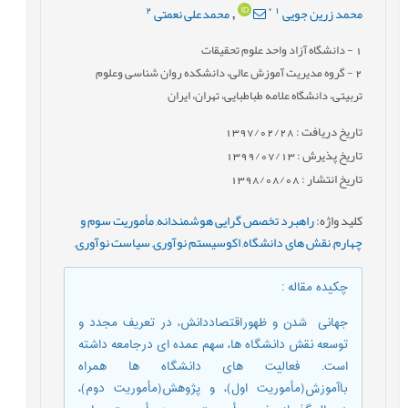
2
*
1
محمد زرین جویی
محمدعلی نعمتی
,
1
- دانشگاه آزاد واحد علوم تحقیقات
2
- گروه مدیریت آموزش عالی، دانشکده روان شناسی وعلوم
تربیتی، دانشگاه علامه طباطبایی، تهران، ایران
تاریخ دریافت : 1397/02/28
تاریخ پذیرش : 1399/07/13
تاریخ انتشار : 1398/08/08
کلید واژه
:
راهبرد تخصص گرایی هوشمندانه
,
مأموریت سوم و
چهارم
,
نقش های دانشگاه
,
اکوسیستم نوآوری
,
سیاست نوآوری
,
چکیده مقاله
:
جهانی شدن و ظهوراقتصاددانش، در تعریف مجدد و
توسعه نقش دانشگاه ها، سهم عمده ای درجامعه داشته
است. فعالیت های دانشگاه ها همراه
باآموزش(مأموریت اول)، و پژوهش(مأموریت دوم)،