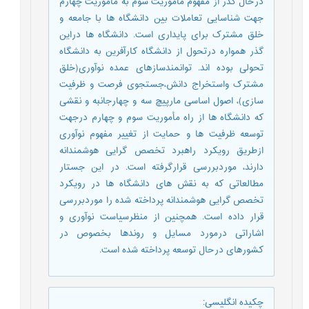
درحال گذر از مفهوم مأموریت سوم به مأموریت چهارم
جهت شناسایی تعاملات بین دانشگاه ها با جامعه و
خلق مشترک برای پایداری است. دانشگاه ها دراین
گذر همواره درتحول از دانشگاه کارآفرین به دانشگاه
تحولی بوده اند. توانمندسازهای عمده نوآوری(خلق
مشترک واستخراج دانش،جستجوی فرصت و ظرفیت
سازی)، اصول اساسی مارپیچ سه و چهارجانبه و نقشی
که دانشگاه ها از راه مأموریت سوم و چهارم درجهت
توسعه ظرفیت ها و حمایت از تغییر مفهوم نوآوری
ازطریق رویکرد راهبرد تخصص گرایی هوشمندانه
دارند، موردبررسی قرارگرفته است. در این جستار
مطالعاتی که به نقش های دانشگاه ها در رویکرد
تخصص گرایی هوشمندانه پرداخته شده را موردبررسی
قرار داده است. همچنین از منظرسیاست نوآوری و
اشاراتی درمورد مسایل و روندها بخصوص در
کشورهای درحال توسعه پرداخته شده است.
چکیده انگلیسی
: