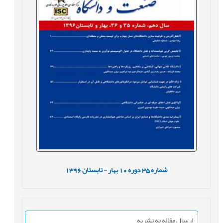
شماره
35
دوره
10
بهار - تابستان
1396
ارسال مقاله به نشریه