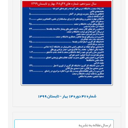
شماره
47
دوره
13
بهار - تابستان
1399
ارسال مقاله به نشریه