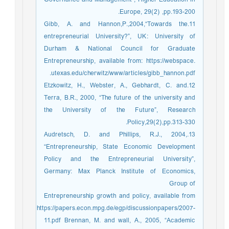
Europe, 29(2) ,pp.193-200.
11.Gibb, A. and Hannon,P.,2004,“Towards the
entrepreneurial University?”, UK: University of
Durham & National Council for Graduate
Entrepreneurship, available from: https://webspace.
utexas.edu/cherwitz/www/articles/gibb_hannon.pdf.
12.Etzkowitz, H., Webster, A., Gebhardt, C. and
Terra, B.R., 2000, “The future of the university and
the University of the Future”, Research
Policy,29(2),pp.313-330.
13.Audretsch, D. and Phillips, R.J., 2004,
“Entrepreneurship, State Economic Development
Policy and the Entrepreneurial University”,
Germany: Max Planck Institute of Economics,
Group of
Entrepreneurship growth and policy, available from
https://papers.econ.mpg.de/egp/discussionpapers/2007-
11.pdf Brennan, M. and wall, A., 2005, “Academic