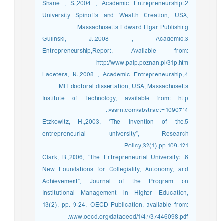
2.Shane , S.,2004 , Academic Entrepreneurship:
University Spinoffs and Wealth Creation, USA,
Massachusetts Edward Elgar Publishing
3.Gulinski, J.,2008 , Academic
Entrepreneurship,Report, Available from:
http://www.paip.poznan.pl/31p.htm
4.Lacetera, N.,2008 , Academic Entrepreneurship,
MIT doctoral dissertation, USA, Massachusetts
Institute of Technology, available from: http
://ssrn.com/abstract=1090714.
5.Etzkowitz, H.,2003, “The Invention of the
entrepreneurial university”, Research
Policy,32(1),pp.109-121.
6. Clark, B.,2006, “The Entrepreneurial University:
New Foundations for Collegiality, Autonomy, and
Achievement”, Journal of the Program on
Institutional Management in Higher Education,
13(2), pp. 9-24, OECD Publication, available from:
www.oecd.org/dataoecd/1/47/37446098.pdf.