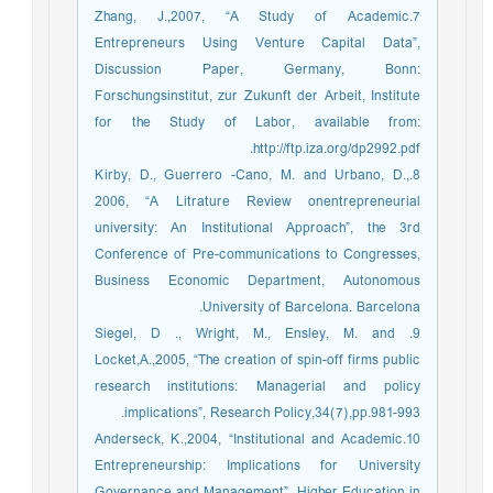
7.Zhang, J.,2007, “A Study of Academic
Entrepreneurs Using Venture Capital Data”,
Discussion Paper, Germany, Bonn:
Forschungsinstitut, zur Zukunft der Arbeit, Institute
for the Study of Labor, available from:
http://ftp.iza.org/dp2992.pdf.
8.Kirby, D., Guerrero -Cano, M. and Urbano, D.,
2006, “A Litrature Review onentrepreneurial
university: An Institutional Approach”, the 3rd
Conference of Pre-communications to Congresses,
Business Economic Department, Autonomous
University of Barcelona. Barcelona.
9. Siegel, D ., Wright, M., Ensley, M. and
Locket,A.,2005, “The creation of spin-off firms public
research institutions: Managerial and policy
implications”, Research Policy,34(7),pp.981-993.
10.Anderseck, K.,2004, “Institutional and Academic
Entrepreneurship: Implications for University
Governance and Management”, Higher Education in