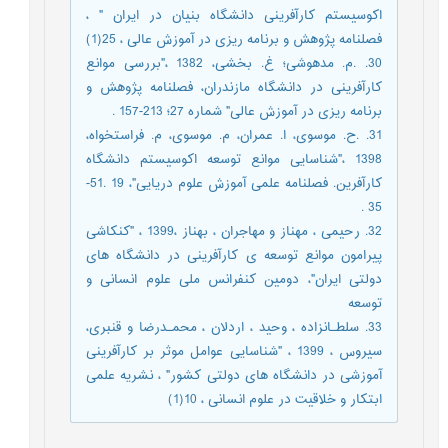
اکوسیستم کارآفرینی دانشگاه بنیان در ایران " ،
فصلنامه پژوهش و برنامه ریزی در آموزش عالی ، 25(1)
30. .م. مدهوشی؛ غ. بخشی، 1382 ،"بررسی موانع
کارآفرینی در دانشگاه مازندران، فصلنامه پژوهش و
برنامه ریزی در آموزش عالی" شماره 27؛ 213-157 .
31. .ح. موسوی، ا. عمران، م. موسوی، م. فراستخواه،
1398 ،"شناسایی موانع توسعه اکوسیستم دانشگاه
کارآفرین. فصلنامه علمی آموزش علوم دریایی"، 19 .51-
35 .
32. رحیمی ، مهناز و مهاجران ، بهناز ،1399 ، "کنکاشی
پیرامون موانع توسعه ی کارآفرینی در دانشگاه های
دولتی ایران"، دومین کنفرانس ملی علوم انسانی و
توسعه
33. سلطـانزاده ، وحید ، اردلان ، محمـدرضا و قنبری،
سیروس ، 1399 ، "شناسایی عوامل موثر بر کارآفرینی
آموزشی در دانشگاه های دولتی کشور" ، نشریه علمی
ابتکار و خلاقیت در علوم انسانی ، 10(1)