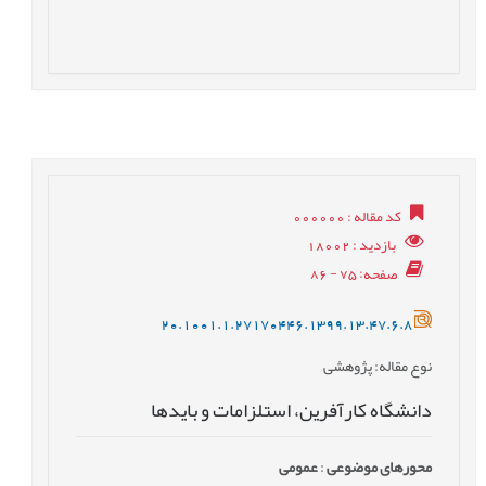
کد مقاله
: 000000
بازدید
: 18002
صفحه
: 75 - 86
20.1001.1.27170446.1399.13.47.6.8
نوع مقاله
: پژوهشی
دانشگاه کارآفرین، استلزامات و بایدها
محورهای موضوعی
:
عمومى