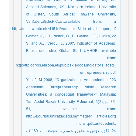
Applied Sciences, UK - Northern Ireland: University
of Ulster, South Africa: Tshwane University,
available from: aـetـ.Sijde,P.Cـderـ/Van
http://doc.utwente.nl/74151/1/Van_der_Sijde_et_a1_paper.pdf
22.Gomez, J., J.T. Pastor, C., D. Galina, L.E., I. Mira,
S. and A.J. Verdu, J., 2007, Indicator of Academic
Entrepreneurship, Global Start UMHDE, available
from:
http://ftp.cordis.europa.eu/pub/paxis/docs/indicators_acad_
entrepreneurship.pdf
23.Yusuf, M.,2008, “Organizational Antecedents of
Academic Entrepreneurship Public Research
Universities: a conceptual framework”, Malaysia:
Tun Abdul Razak University E-Journal, 5(2), pp.36-
51, available from:
http://ejournal.unirazak.edu.my/images/ articles/org
ـantecedentـmohar.pdf.
24. فکور، ﺑﻬﻤﻦ و ﺣﺎﺟﻲ ﺣﺴﻴﻨﻲ، ﺣﺠﺖ ا... ، ١٣٨٧ ،