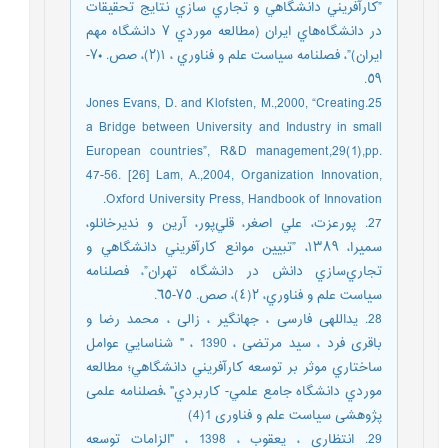
”ﻛﺎرآﻓﺮﻳﻨﻲ داﻧﺸﮕﺎﻫﻲ و ﺗﺠﺎري ﺳﺎزي ﻧﺘﺎﻳﺞ ﺗﺤﻘﻴﻘﺎت
در داﻧﺸﮕﺎهﻫﺎي اﻳﺮان (ﻣﻄﺎﻟﻌﻪ ﻣﻮردي ٧ داﻧﺸﮕﺎه ﻣﻬﻢ
اﻳﺮان)”، ﻓﺼﻠﻨﺎﻣﻪ ﺳﻴﺎﺳﺖ ﻋﻠﻢ و ﻓﻨﺎوري ، ١(٢)، ﺻﺺ. ٧٠-
٥٩.
25.Jones Evans, D. and Klofsten, M.,2000, “Creating
a Bridge between University and Industry in small
European countries”, R&D management,29(1),pp.
47-56. [26] Lam, A.,2004, Organization Innovation,
Oxford University Press, Handbook of Innovation.
27. پورﻋﺰت، ﻋﻠﻲ اﺻﻐﺮ، ﻗﻠﻲﭘﻮر، آرﻳﻦ و ﻧﺪﻳﺮﺧﺎﻧﻠﻮ،
ﺳﻤﻴﺮا، ١٣٨٩، ”ﺗﺒﻴﻴﻦ ﻣﻮاﻧﻊ ﻛﺎرآﻓﺮﻳﻨﻲ داﻧﺸﮕﺎﻫﻲ و
ﺗﺠﺎريﺳﺎزي داﻧﺶ در داﻧﺸﮕﺎه ﺗﻬﺮان”، ﻓﺼﻠﻨﺎﻣﻪ
ﺳﻴﺎﺳﺖ ﻋﻠﻢ و ﻓﻨﺎوري، ٢(٤)، ﺻﺺ. ٧٥-٦٥.
28. یداللهی فارسی ، جهانگیر ، زالی ، محمد رضا و
باقری فرد ، سید مرتضی ، 1390 ، " ﺷﻨﺎﺳﺎﻳﻲ ﻋﻮاﻣﻞ
ﺳﺎﺧﺘﺎري ﻣﻮﺛﺮ ﺑﺮ ﺗﻮﺳﻌﻪ ﻛﺎرآﻓﺮﻳﻨﻲ داﻧﺸﮕﺎﻫﻲ؛ ﻣﻄﺎﻟﻌﻪ
ﻣﻮردي داﻧﺸﮕﺎه ﺟﺎﻣﻊ ﻋﻠﻤﻲ- ﻛﺎرﺑﺮدي" ،فصلنامه علمی
پژوهشی سیاست علم و فناوری 1(4)
29. انتظاری ، یعقوب ، 1398 ، "الزامات توسعه