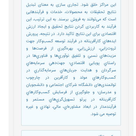
این مراکز خلق شود. تجاری سازی به معنای تبدیل
نتایج تحقیقات به محصولات، خدمات و فرآیندهایی
است که می‌توانند به فروش برسند. به این ترتیب، این
فرآیند به کاربردی کردن نتایج تحقیق و ایجاد ارزش
اقتصادی برای این نتایج تاکید دارد. در نتیجه، پرورش
ايده‌هاي كارآفرينانه در فرآيند توسعه كسب‌وكار جهت
ثروت‌زايي، ارزش‌زايي، بهره‌گيري از فرصت‌ها و
مزيت‌هاي نسبي و تلفيق نوآوري‌ها و فناوري‌ها در
راستاي پويايي اقتصادي؛ جهت‌دهي سرمايه‌هاي
سرگردان و هدايت جريان‌هاي سرمايه‌گذاري در
كسب‌وكارهاي مولد و كارآفرين در چارچوب
توانمندی‌های دانشگاه؛ شرکای اجتماعی و دانشجویان
و مدرسان؛ و جلوگيري از فرسايش كسب‌وكارهاي
كارآفرينانه در پرتو تسهيل‌گري‌هاي مستمر و
فرآيندمدار در ابعاد مشاوره‌اي، مالي، نهادي و غيره
توصیه می شود.