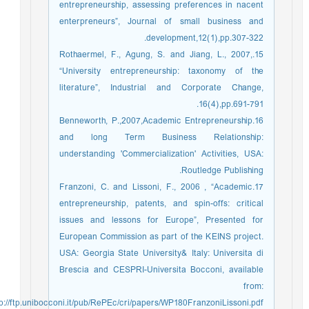
entrepreneurship, assessing preferences in nacent
enterpreneurs”, Journal of small business and
development,12(1),pp.307-322.
15.Rothaermel, F., Agung, S. and Jiang, L., 2007,
“University entrepreneurship: taxonomy of the
literature”, Industrial and Corporate Change,
16(4),pp.691-791.
16.Benneworth, P.,2007,Academic Entrepreneurship
and long Term Business Relationship:
understanding 'Commercialization' Activities, USA:
Routledge Publishing.
17.Franzoni, C. and Lissoni, F., 2006 , “Academic
entrepreneurship, patents, and spin-offs: critical
issues and lessons for Europe”, Presented for
European Commission as part of the KEINS project.
USA: Georgia State University& Italy: Universita di
Brescia and CESPRI-Universita Bocconi, available
from:
ttp://ftp.unibocconi.it/pub/RePEc/cri/papers/WP180FranzoniLissoni.pdf