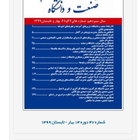
شماره
47
دوره
13
بهار - تابستان
1399