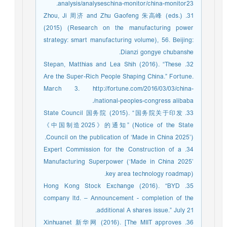
analysis/analyseschina-monitor/china-monitor23.
31. Zhou, Ji 周济 and Zhu Gaofeng 朱高峰 (eds.)
(2015) (Research on the manufacturing power
strategy: smart manufacturing volume), 56. Beijing:
Dianzi gongye chubanshe.
32. Stepan, Matthias and Lea Shih (2016). “These
Are the Super-Rich People Shaping China.” Fortune.
March 3. http://fortune.com/2016/03/03/china-
national-peoples-congress alibaba/.
33. State Council 国务院 (2015). “国务院关于印发
《中国制造2025》的通知” (Notice of the State
Council on the publication of ‘Made in China 2025’).
34. Expert Commission for the Construction of a
Manufacturing Superpower (‘Made in China 2025’
key area technology roadmap).
35. Hong Kong Stock Exchange (2016). “BYD
company ltd. – Announcement - completion of the
additional A shares issue.” July 21.
36. Xinhuanet 新华网 (2016). [The MIIT approves