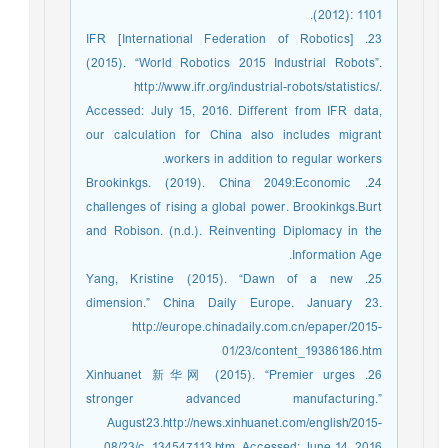
(2012): 1101.
23. IFR [International Federation of Robotics]
(2015). “World Robotics 2015 Industrial Robots”.
http://www.ifr.org/industrial-robots/statistics/.
Accessed: July 15, 2016. Different from IFR data,
our calculation for China also includes migrant
workers in addition to regular workers.
24. Brookinkgs. (2019). China 2049:Economic
challenges of rising a global power. Brookinkgs.Burt
and Robison. (n.d.). Reinventing Diplomacy in the
Information Age.
25. Yang, Kristine (2015). “Dawn of a new
dimension.” China Daily Europe. January 23.
http://europe.chinadaily.com.cn/epaper/2015-
01/23/content_19386186.htm
26. Xinhuanet 新华网 (2015). “Premier urges
stronger advanced manufacturing.”
August23.http://news.xinhuanet.com/english/2015-
08/23/c_134547113.htm. Accessed: June 14, 2016.