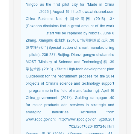
Ningbo as the first pilot city for ‘Made in China
2025’]. August 19. http://news.xinhuanet.com/
37. China Business Net 中国经济网 (2016).
(Foxconn disclaims that a great amount of the work
staff will be replaced by robots). June 6.
38. Zhang, Xiangmu 张相木 (2016). “智能制造试点示
范专项行动” (Special action of smart manufacturing
pilots). 239-287. Beijing: Dianzi gongye chubanshe.
39. MOST [Ministry of Science and Technology] 科
学技术部 (2013). (State High-tech development plan
Guidebook for the recruitment process for the 2014
projects of China’s science and technology support
programme in the field of manufacturing). April 16.
40. China_government, (2017). Guiding cata;ogue
for major products adn servives in strategic and
emerging industries. Retrieved from
www.sdpc.gov.cn: http://www.spdc.gov.cn /gzdt/201
702/t20170204837246.html
41. Yonyou 用友(2016), (Yonyou announces