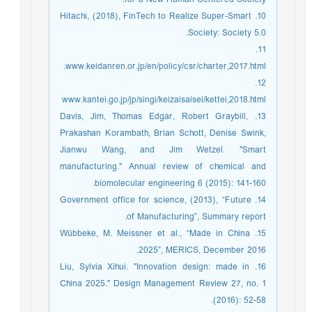
10. Hitachi, (2018), FinTech to Realize Super-Smart
Society: Society 5.0.
11.
www.keidanren.or.jp/en/policy/csr/charter,2017.html.
12.
www.kantei.go.jp/jp/singi/keizaisaisei/kettei,2018.html
13. Davis, Jim, Thomas Edgar, Robert Graybill,
Prakashan Korambath, Brian Schott, Denise Swink,
Jianwu Wang, and Jim Wetzel. "Smart
manufacturing." Annual review of chemical and
biomolecular engineering 6 (2015): 141-160.
14. Government office for science, (2013), “Future
of Manufacturing”, Summary report.
15. Wübbeke, M. Meissner et al., “Made in China
2025”, MERICS, December 2016.
16. Liu, Sylvia Xihui. "Innovation design: made in
China 2025." Design Management Review 27, no. 1
(2016): 52-58.