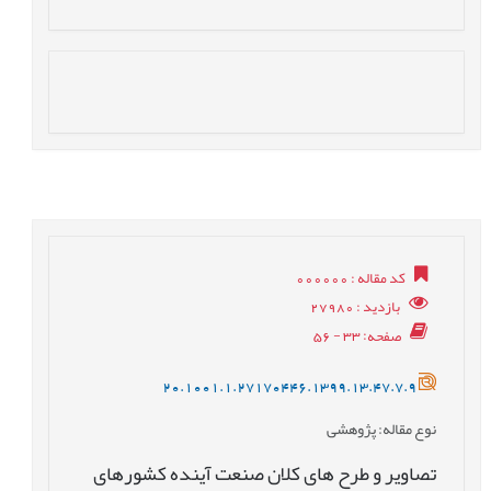
کد مقاله
: 000000
بازدید
: 27980
صفحه
: 33 - 56
20.1001.1.27170446.1399.13.47.7.9
نوع مقاله
: پژوهشی
تصاویر و طرح های کلان صنعت آینده کشورهای