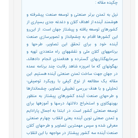
چکیده مقاله
:
نیل به تمدن برتر صنعتی و توسعه صنعت پیشرفته و
هوشمند آینده از اهداف کلان و دغدغه جدی بسیاری‏ از
کشورهای توسعه یافته و پیشتاز جهان است. از این‌رو
این کشورها اقدام به چشم‌انداز و تصویرسازی صنعت
آینده خود و برای تحقق این تصاویر، طرح‏ها و
برنامه‏های کلان ملی و نقشه‏های راه متعددی تهیه و
سرمایه‏گذاری‏های گسترده و هدفمندی انجام داده‏اند،
به‏گونه‏ای که ما امروزه شاهد رقابت چند برنامه عمده
در جهان جهت ساخت تمدن صنعتی آینده هستیم. این
مقاله یک مطالعه از نوع کیفی با رویکرد توصیفی-
تحلیلی و با هدف بررسی تطبیقی تصاویر، چشم‏اندازها
و طرح‏های صنعت آیندهِ کشورهای پیشتاز به منظور
بهینه‏کاوی و استخراج دلالت‏ها، درس‏ها و آموزه‏ها برای
توسعه صنعتی کشور است. در ابتدا به اجمال پارادایم
و تمدن صعتی نوین آینده یعنی انقلاب چهارم صنعتی
معرفی شده و سپس مهمترین تصاویر و طرح‏های کلان
صنعت آینده سه کشور پیشتاز در مواجهه با این انقلاب