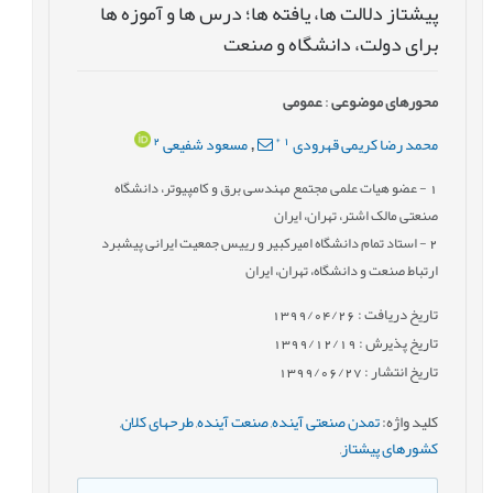
پیشتاز دلالت ها، یافته ها؛ درس ها و آموزه ها
برای دولت، دانشگاه و صنعت
محورهای موضوعی
:
عمومى
2
*
1
محمد رضا کریمی قهرودی
مسعود شفیعی
,
1
- عضو هیات علمی مجتمع مهندسی برق و کامپیوتر، دانشگاه
صنعتی مالک اشتر، تهران، ایران
2
- استاد تمام دانشگاه امیرکبیر و رییس جمعیت ایرانی پیشبرد
ارتباط صنعت و دانشگاه، تهران، ایران
تاریخ دریافت : 1399/04/26
تاریخ پذیرش : 1399/12/19
تاریخ انتشار : 1399/06/27
کلید واژه
:
تمدن صنعتی آینده
,
صنعت آینده
,
طرح‏های کلان
,
کشورهای پیشتاز
,