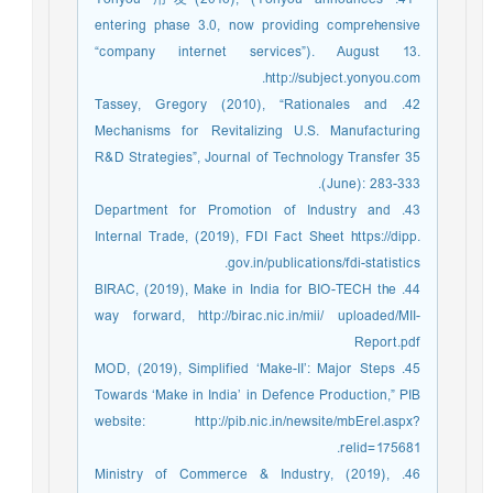
entering phase 3.0, now providing comprehensive
“company internet services”). August 13.
http://subject.yonyou.com.
42. Tassey, Gregory (2010), “Rationales and
Mechanisms for Revitalizing U.S. Manufacturing
R&D Strategies”, Journal of Technology Transfer 35
(June): 283-333.
43. Department for Promotion of Industry and
Internal Trade, (2019), FDI Fact Sheet https://dipp.
gov.in/publications/fdi-statistics.
44. BIRAC, (2019), Make in India for BIO-TECH the
way forward, http://birac.nic.in/mii/ uploaded/MII-
Report.pdf
45. MOD, (2019), Simplified ‘Make-II’: Major Steps
Towards ‘Make in India’ in Defence Production,” PIB
website: http://pib.nic.in/newsite/mbErel.aspx?
relid=175681.
46. Ministry of Commerce & Industry, (2019),