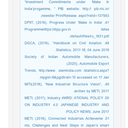
“Investment Commitments under ‘Make In
India’progamme, ” PIB website: http:// pib.nic.in/
newsite/ PrintRelease. aspx?relid=137563,
47. DPIIT, (2019), Progress Under 'Make in India'
Programmehttps://dipp.gov.in /sites
/default/files/ru_1631.pdf.
48. DGCA, (2019), “Handbook on Civil Aviation
Statistics, 2017-18, 04 June 2019.
Society of Indian Automobile Manufacturers,
(2020), Automobile Export
Trends, http://www. siamindia.com /statistics.aspx?
mpgid=8&pgidtrail=15 accessed on 17 Jan.
49. MITI(2018), “New Industrial Structure Vision”,
written by METI, 2017.
50. METI, (2017), Industry 4WRD: ATIONAL POLICY
ON INDUSTRY 4.0 JAPANESE INDUSTRY AND
POLICY NEWS, June 2017.
51. METI, (2018), Connected Industries Achieveme
nts, Challenges and Next Steps in Japan’s smart