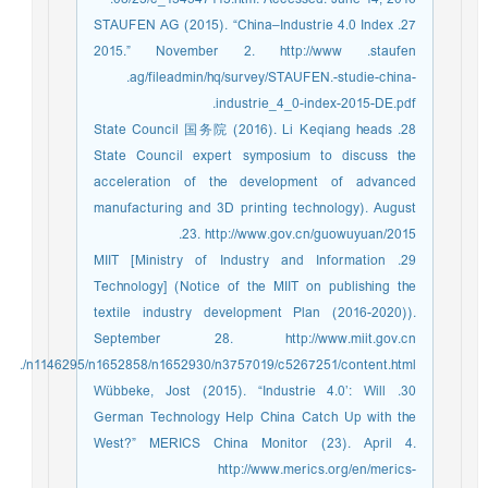
27. STAUFEN AG (2015). “China–Industrie 4.0 Index
2015.” November 2. http://www .staufen
.ag/fileadmin/hq/survey/STAUFEN.-studie-china-
industrie_4_0-index-2015-DE.pdf.
28. State Council 国务院 (2016). Li Keqiang heads
State Council expert symposium to discuss the
acceleration of the development of advanced
manufacturing and 3D printing technology). August
23. http://www.gov.cn/guowuyuan/2015.
29. MIIT [Ministry of Industry and Information
Technology] (Notice of the MIIT on publishing the
textile industry development Plan (2016-2020)).
September 28. http://www.miit.gov.cn
/n1146295/n1652858/n1652930/n3757019/c5267251/content.html.
30. Wübbeke, Jost (2015). “Industrie 4.0’: Will
German Technology Help China Catch Up with the
West?” MERICS China Monitor (23). April 4.
http://www.merics.org/en/merics-