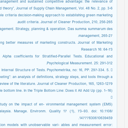
 management and sustained competitive advantage: the relevance of
 theory”, Journal of Supply Chain Management, Vol. 48 No. 2, pp. 3-6.
ple criteria decision-making approach to establishing green marketing
audit criteria. Journal of Cleaner Production, 210, 256-265.
anagement. Strategy, planning & operation. Das summa summarum des
management, 265-27.
ing better measures of marketing constructs. Journal of Marketing
Research 16: 64-73
ha coefficients for Stratified-Parallel Tests. Educational and
Psychological Measurement. 25: 291-312.
 Internal Structure of Tests. Psychometrika, no: 16, PP. 297-334. 5. 
ting”: an analysis of definitions, strategy steps, and tools through a
eview of the literature. Journal of Cleaner Production, 165, 1263-1279.
ple bottom line. In the Triple Bottom Line: Does it All Add Up (pp. 1–16).

A study on the impact of en- vironmental management system (EMS)
alaysia. Manage. Environm. Quality 17 (1), 73–93. doi: 10.1108/
14777830610639459.
uation models with unobservable vari- ables and measurement error: