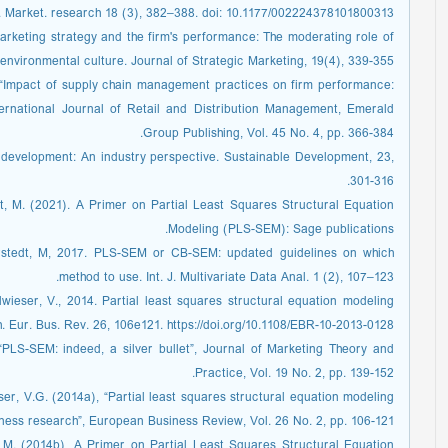
 J. Market. research 18 (3), 382–388. doi: 10.1177/002224378101800313.
marketing strategy and the firm's performance: The moderating role of
environmental culture. Journal of Strategic Marketing, 19(4), 339-355.
, “Impact of supply chain management practices on firm performance:
ternational Journal of Retail and Distribution Management, Emerald
Group Publishing, Vol. 45 No. 4, pp. 366-384.
 development: An industry perspective. Sustainable Development, 23,
301-316.
edt, M. (2021). A Primer on Partial Least Squares Structural Equation
Modeling (PLS-SEM): Sage publications.
Sarstedt, M, 2017. PLS-SEM or CB-SEM: updated guidelines on which
method to use. Int. J. Multivariate Data Anal. 1 (2), 107–123.
elwieser, V., 2014. Partial least squares structural equation modeling
 Eur. Bus. Rev. 26, 106e121. https://doi.org/10.1108/EBR-10-2013-0128.
 “PLS-SEM: indeed, a silver bullet”, Journal of Marketing Theory and
Practice, Vol. 19 No. 2, pp. 139-152.
ser, V.G. (2014a), “Partial least squares structural equation modeling
ess research”, European Business Review, Vol. 26 No. 2, pp. 106-121.
dt, M. (2014b), A Primer on Partial Least Squares Structural Equation