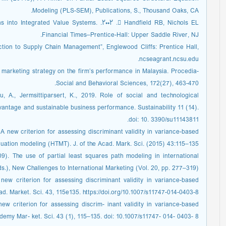
Modeling (PLS-SEM), Publications, S., Thousand Oaks, CA.
 Design Chains into Integrated Value Systems.
Financial Times–Prentice-Hall: Upper Saddle River, NJ.
duction to Supply Chain Management”, Englewood Cliffs: Prentice Hall,
ncseagrant.ncsu.edu.
n marketing strategy on the firm’s performance in Malaysia. Procedia-
Social and Behavioral Sciences, 172(27), 463-470.
, A., Jermsittiparsert, K., 2019. Role of social and technological
vantage and sustainable business performance. Sustainability 11 (14).
doi: 10. 3390/su11143811.
 A new criterion for assessing discriminant validity in variance-based
quation modeling (HTMT). J. of the Acad. Mark. Sci. (2015) 43:115–135.
09). The use of partial least squares path modeling in international
ds.), New Challenges to International Marketing (Vol. 20, pp. 277–319)
 new criterion for assessing discriminant validity in variance-based
d. Market. Sci. 43, 115e135. https://doi.org/10.1007/s11747-014-0403-8.
new criterion for assessing discrim- inant validity in variance-based
demy Mar- ket. Sci. 43 (1), 115–135. doi: 10.1007/s11747- 014- 0403- 8.