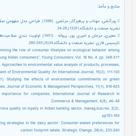
منابع و مأخذ
:
 پورآتشی، مهتاب و پرهیزکار، مرتضی. (
نشریه صنعت و دانشگاه,51(13),26-34.
 معیری، مرجان و امیری پور، پروانه . 
تاپسیس فازی. نشریه صنعت و دانشگاه,34(9),240-280
mining the role of consumer lifestyles on ecological behavior among
ung Indian consumers”, Young Consumers, Vol. 18 No. 4, pp. 348-377.
). Approaches to environmental value analysis of products, processes,
nt of Environmental Quality: An International Journal, 15(2), 111-130.
7). Studying the effects of environmental commitments on green
ies. Journal of Economic & Management Perspectives, 11(1), 816-823.
importance for companies. International Journal of Research in
Commerce & Management, 4(8), 46–48.
vice quality on loyalty in Indian banking sector, manag.bus.res, 2(2),
pp151-163.
ng strategies in the dairy sector: Consumer‐stated preferences for
carbon footprint labels. Strategic Change, 28(4), 233-240.