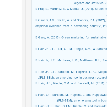
algebra and statistics.
 Fraj, E., Martínez, E. & Matute, J. (2011). Green 
 Gandhi, A.V., Shaikh, A. and Sheorey, P.A. (2017)
empirical evidence from a developing country”, In
 Garg, A. (2015). Green marketing for sustainable
 Hair Jr, J.F., Hult, G.T.M., Ringle, C.M., & Sarst
 Hair Jr, J.F., Matthews, L.M., Matthews, R.L., 
 Hair Jr., J.F., Sarstedt, M., Hopkins, L., G. Kupp
(PLS-SEM): an emerging tool in business research.
 Hair, J.F., Ringle, C.M. and Sarstedt, M. (2011),
 Hair, J.F., Sarstedt, M., Hopkins, L. and Kuppelwie
(PLS-SEM): an emerging tool in busin
 Hair, J.F.J., Hult, G.T.M., Ringle, C. and Sarste