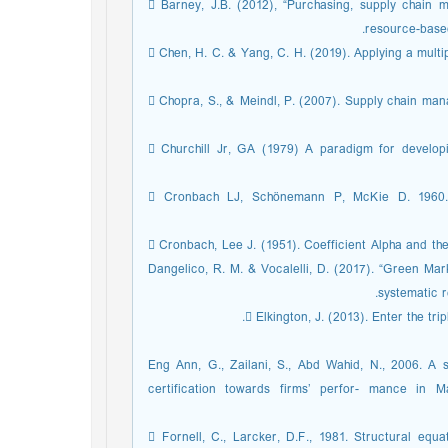
 Barney, J.B. (2012), “Purchasing, supply chain
resource-based
 Chen, H. C. & Yang, C. H. (2019). Applying a multi
 Chopra, S., & Meindl, P. (2007). Supply chain m
 Churchill Jr, GA (1979) A paradigm for develop
 Cronbach LJ, Schönemann P, McKie D. 1960. Alp
 Cronbach, Lee J. (1951). Coefficient Alpha and the
Dangelico, R. M. & Vocalelli, D. (2017). “Green Marke
systematic r
 Elkington, J. (2013). Enter the tri
Eng Ann, G., Zailani, S., Abd Wahid, N., 2006. 
certification towards firms’ perfor- mance in M
 Fornell, C., Larcker, D.F., 1981. Structural eq