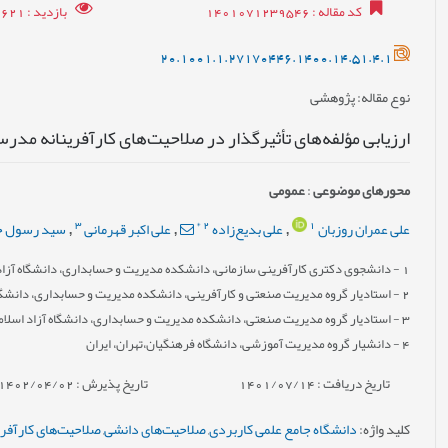
کد مقاله
: 1401071239546
بازدید
: 16621
20.1001.1.27170446.1400.14.51.4.1
نوع مقاله
: پژوهشی
ارزیابی مؤلفه‌های تأثیرگذار در صلاحیت‌های کارآفرینانه مدر
محورهای موضوعی
:
عمومى
3
*
2
1
علی عمران روزبان
علی بدیع‌زاده
علی اکبر قهرمانی
سید رسول ح
,
,
,
1
- دانشجوی دکتری کارآفرینی سازمانی، دانشکده مدیریت و حسابداری، دانشگاه آزاد 
2
- استادیار گروه مدیریت صنعتی و کارآفرینی، دانشکده مدیریت و حسابداری، دانشگاه
3
- استادیار گروه مدیریت صنعتی، دانشکده مدیریت و حسابداری، دانشگاه آزاد اسلامی
4
- دانشیار گروه مدیریت آموزشی، دانشگاه فرهنگیان،تهران، ایران
تاریخ دریافت : 1401/07/14
تاریخ پذیرش : 1402/04/02
کلید واژه
:
دانشگاه جامع علمی کاربردی
,
صلاحیت‌های دانشی
,
صلاحیت‌های کارآفری