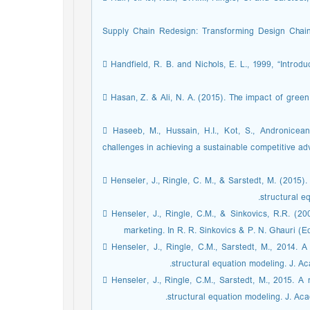
 Handfield RB, Nichols EL. ٢٠٠٢. Supply Chain Redesign: Transforming
 Handfield, R. B. and Nichols, E. L., 1999, “Intro
 Hasan, Z. & Ali, N. A. (2015). The impact of gree
 Haseeb, M., Hussain, H.I., Kot, S., Androniceanu
challenges in achieving a sustainable competitive ad
 Henseler, J., Ringle, C. M., & Sarstedt, M. (2015).
structural e
 Henseler, J., Ringle, C.M., & Sinkovics, R.R. (20
marketing. In R. R. Sinkovics & P. N. Ghauri (E
 Henseler, J., Ringle, C.M., Sarstedt, M., 2014. A
structural equation modeling. J. Aca
 Henseler, J., Ringle, C.M., Sarstedt, M., 2015. A 
structural equation modeling. J. Aca